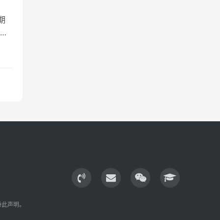
期
聘
特此声明。