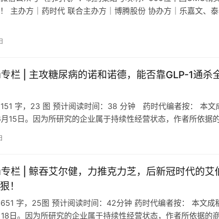
！ 主办方｜药时代 联合主办方｜博腾股份 协办方｜乐嘉文、泰
、晶泰科技、药渡、优弗（持…
日
 Yu专栏 | 主攻糖尿病的诺和诺德，能否靠GLP-1通杀
151 字，23 图 预计阅读时间：38 分钟 药时代编者按： 本文
年6月15日。因为所研究的企业属于持续性经营状态，作者所依据
成稿日期…
日
a Yu专栏 | 鲸吞艾尔健，力推克力芝，后新冠时代的艾
狠！
6651 字，25图 预计阅读时间：42分钟 药时代编者按： 本文成
5月18日。因为所研究的企业属于持续性经营状态，作者所依据的