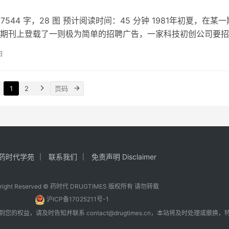
544 字，28 图 预计阅读时间：45 分钟 1981年初夏，在某一
期刊上登载了一则极为简单的招聘广告，一家科技初创公司要招
究员…
日
1
2
药时代学苑
联系我们
免责声明 Disclaimer
yright Reserved © 药时代 DRUGTIMES 版权所有 请勿转载
沪ICP备17025211号-1
到您的权益，请及时告知并联系
contact@drugtimes.cn
，本站将及时处理或撤换，