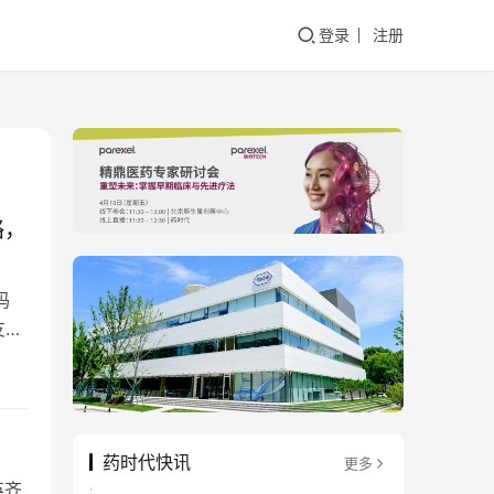
登录
注册
略，
码
友
药时代快讯
更多
英齐