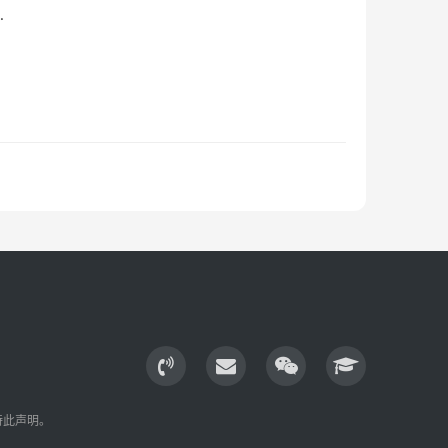
…
特此声明。