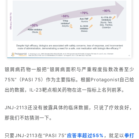
页
药
资
讯
视
频
银屑病药物一般把”银屑病面积与严重程度指数改善至少
专
区
75%“（PASI 75）作为主要指标。根据Protagonist自己给
出的数据，IL-23靶点相关药物在这一指标上名列前茅。
精
彩
JNJ-2113还没有披露具体的临床数据，只说了疗效良好，
活
动
那我们不妨猜测一下。
B
只要JNJ-2113在“PASI 75”
应答率超过55%
，就足以
拳打