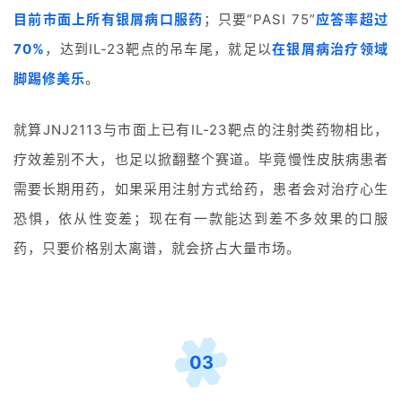
D
目前市面上所有银屑病口服药
；只要“PASI 75”
应答率超过
投
70%
，达到IL-23靶点的吊车尾，就足以
在银屑病治疗领域
融
资
脚踢修美乐
。
平
台
登录
注册
就算JNJ2113与市面上已有IL-23靶点的注射类药物相比，
疗效差别不大，也足以掀翻整个赛道。毕竟慢性皮肤病患者
药
时
需要长期用药，如果采用注射方式给药，患者会对治疗心生
代
恐惧，依从性变差；现在有一款能达到差不多效果的口服
学
药，只要价格别太离谱，就会挤占大量市场。
苑
A
l
l
03
E
n