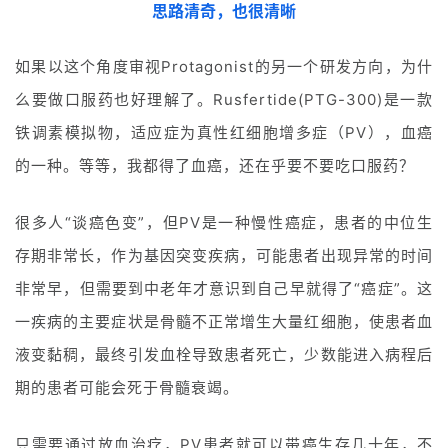
g
思路清奇，也很清晰
l
i
如果以这个角度审视Protagonist的另一个研发方向，为什
s
么要做口服药也好理解了。Rusfertide(PTG-300)是一款
h
铁调素模拟物，适应症为真性红细胞增多症（PV），血癌
联
的一种。等等，我都得了血癌，还在乎要不要吃口服药？
系
我
很多人“谈癌色变”，但PV是一种慢性癌症，患者的中位生
们
存期非常长，作为基因突变疾病，可能患者出现异常的时间
非常早，但需要到中老年才意识到自己早就得了“癌症”。这
一疾病的主要症状是骨髓不正常增生大量红细胞，使患者血
液变黏稠，最终引发血栓导致患者死亡，少数能进入病程后
期的患者可能会死于骨髓衰竭。
只需要通过放血治疗，PV患者就可以带癌生存几十年，不