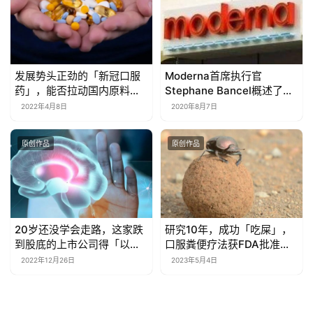
发展势头正劲的「新冠口服
Moderna首席执行官
药」，能否拉动国内原料药
Stephane Bancel概述了新
产业链崛起？
冠疫苗未来收入的主要来源
2022年4月8日
2020年8月7日
原创作品
原创作品
20岁还没学会走路，这家跌
研究10年，成功「吃屎」，
到股底的上市公司得「以股
口服粪便疗法获FDA批准上
换药」了
市
2022年12月26日
2023年5月4日