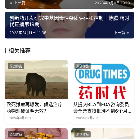
上一篇
2023年3月9日 19:19
创新药开发研究中基因毒性杂质评估和控制 | 博腾·药时
代直播第19期
2023年3月11日 11:35
下一篇
相关推荐
原创作品
原创作品
致死猴痘再爆发，候选治疗
从提交BLA到FDA咨询委员
药物却被证明无效？
会全票支持批准不到6个月，
Teprotumumab这是要一飞
2024年8月19日
2019年12月20日
冲天了
原创作品
原创作品