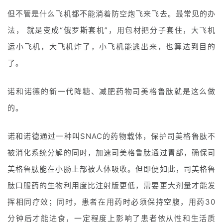
但不管是什么飞机都不能淌着防空炮飞来飞去。最常见的办
法， 就是变成“俄罗斯套机”，用包材把分子套住，大飞机
运小飞机，大飞机炸了，小飞机能逃出来，也算达到目的
了。
诺和诺德的新一代降糖、减肥药物司美格鲁肽就是这么做
的。
诺和诺德通过一种叫SNAC的药物载体，保护司美格鲁肽不
被消化系统分解的同时，加速司美格鲁肽通过胃部，确保司
美格鲁肽能在小肠上部被人体吸收。但即便如此，司美格鲁
肽口服药的生物利用度比注射版更低，需要更大剂量才能发
挥相同疗效；同时，患者在用药时必须保持空腹，用药30
分钟后才能进食，一定程度上影响了患者依从性和生活
质