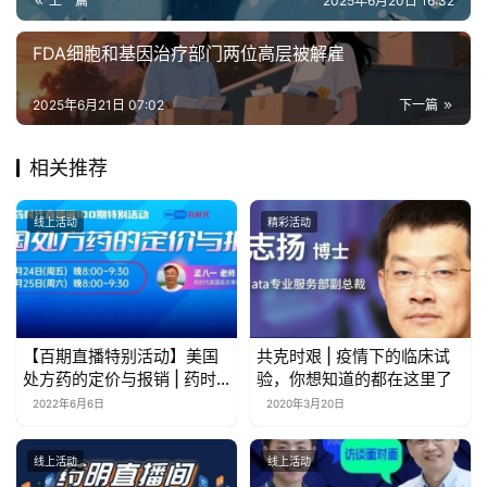
上一篇
2025年6月20日 16:32
FDA细胞和基因治疗部门两位高层被解雇
2025年6月21日 07:02
下一篇
相关推荐
线上活动
精彩活动
【百期直播特别活动】美国
共克时艰 | 疫情下的临床试
处方药的定价与报销 | 药时
验，你想知道的都在这里了
代直播间第104期、105期
2022年6月6日
2020年3月20日
线上活动
线上活动