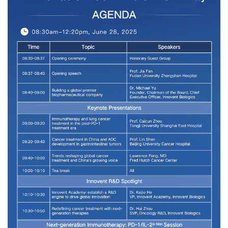
精
彩
活
动
B
D
投
融
资
平
台
登录
注册
药
时
代