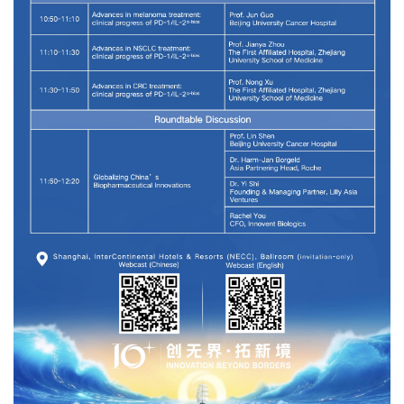
学
苑
A
l
l
E
n
g
l
i
s
h
联
系
我
们