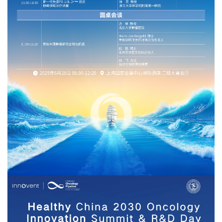
首
页
药
资
讯
视
频
专
区