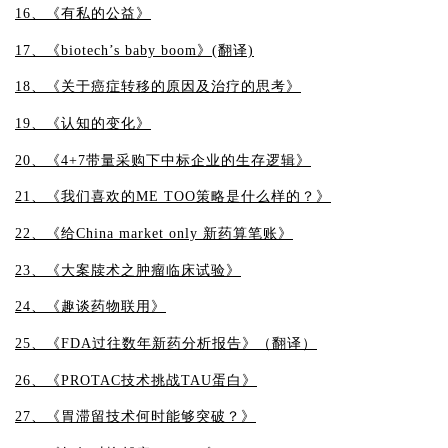
16、《有私的公益》
17、《biotech’s baby boom》(翻译)
18、《关于癌症转移的原因及治疗的思考》
19、《认知的变化》
20、《4+7带量采购下中标企业的生存逻辑》
21、《我们喜欢的ME TOO策略是什么样的？》
22、《给China market only 新药算笔账》
23、《
大案牍
术之肿瘤临床试验》
24、《趣谈药物联用》
25、《FDA过往数年新药分析报告》（翻译）
26、《PROTAC技术挑战TAU蛋白》
27、《胃滞留技术何时能够突破？
》