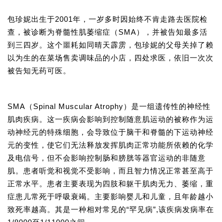
包珍妮出生于2001年，一岁多时因始终不肯走路去医院检
查，被诊断为
脊髓性肌萎缩症
（SMA），并被告知最多活
到三四岁。这个噩耗如同晴天霹雳，包珍妮的父母关掉了赖
以为生的在菜场售卖调味品的小店，四处求医，依旧一次次
被告知无药可医。
SMA（Spinal Muscular Atrophy）是一组遗传性的神经性
肌肉疾病。这一疾病会影响到控制随意肌运动的被称作为运
动神经元的特殊细胞，会导致位于脑干和脊髓的下运动神经
元的变性，使它们无法释放发挥肌肉正常功能所依赖的化学
及电信号，但不会影响控制肠和膀胱等器官运动的非随意
肌。患者听觉和视觉不受影响，而且智力情况正常甚至高于
正常水平。患者主要表现为四肢和躯干肌肉无力、萎缩，重
症患儿常死于呼吸衰竭。主要影响婴儿和儿童，且年龄越小
致死率越高。其是一种相对常见的“罕见病”,该疾病发病率在