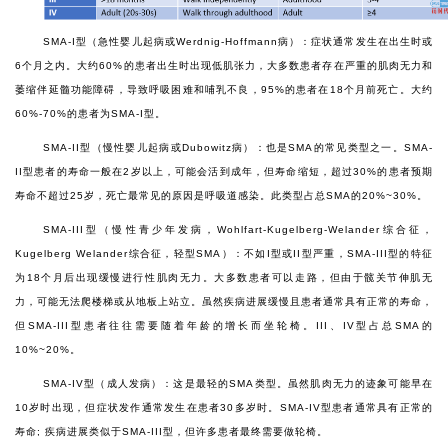
SMA-I型（急性婴儿起病或Werdnig-Hoffmann病）：症状通常发生在出生时或
6个月之内。大约60%的患者出生时出现低肌张力，大多数患者存在严重的肌肉无力和
萎缩伴延髓功能障碍，导致呼吸困难和哺乳不良，95%的患者在18个月前死亡。大约
60%-70%的患者为SMA-I型。
SMA-II型（慢性婴儿起病或Dubowitz病）：也是SMA的常见类型之一。SMA-
II型患者的寿命一般在2岁以上，可能会活到成年，但寿命缩短，超过30%的患者预期
寿命不超过25岁，死亡最常见的原因是呼吸道感染。此类型占总SMA的20%~30%。
SMA-III型（慢性青少年发病，Wohlfart-Kugelberg-Welander综合征，
Kugelberg Welander综合征，轻型SMA）：不如I型或II型严重，SMA-III型的特征
为18个月后出现缓慢进行性肌肉无力。大多数患者可以走路，但由于髋关节伸肌无
力，可能无法爬楼梯或从地板上站立。虽然疾病进展缓慢且患者通常具有正常的寿命，
但SMA-III型患者往往需要随着年龄的增长而坐轮椅。III、IV型占总SMA的
10%~20%。
SMA-IV型（成人发病）：这是最轻的SMA类型。虽然肌肉无力的迹象可能早在
10岁时出现，但症状发作通常发生在患者30多岁时。SMA-IV型患者通常具有正常的
寿命; 疾病进展类似于SMA-III型，但许多患者最终需要做轮椅。