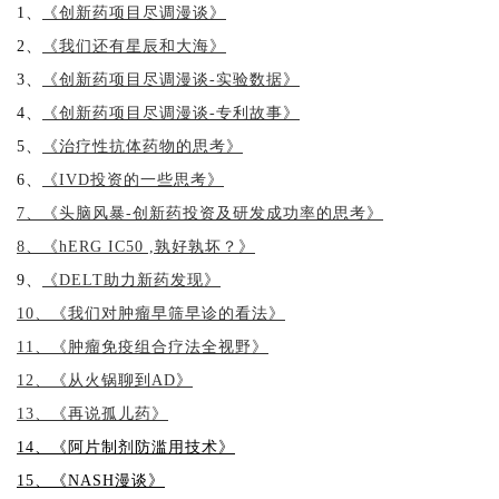
1、
《创新药项目尽调漫谈》
2、
《我们还有星辰和大海》
3、
《创新药项目尽调漫谈-实验数据》
4、
《创新药项目尽调漫谈-专利故事》
5、
《治疗性抗体药物的思考》
6、
《IVD投资的一些思考》
7、《头脑风暴-创新药投资及研发成功率的思考》
8、《hERG IC50 ,孰好孰坏？》
9、
《DELT助力新药发现》
10、《我们对肿瘤早筛早诊的看法》
11、《肿瘤免疫组合疗法全视野》
12、《从火锅聊到AD》
13、《再说孤儿药》
14、《阿片制剂防滥用技术》
15、《NASH漫谈》