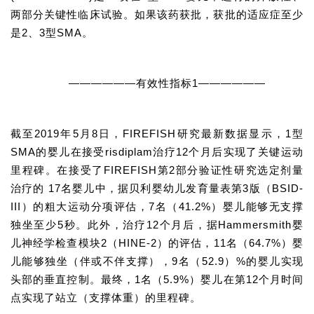
两部分关键性临床试验。如果该药获批，获批的适应症至少
是2、3型SMA。
精
彩
活
——————有效性指标1——————
动
B
截至2019年5月8日，FIREFISH研究最新数据显示，1型
D
SMA的婴儿在接受risdiplam治疗12个月后实现了关键运动
投
里程碑。在接受了FIREFISH第2部分验证性研究选定剂量
融
治疗的 17名婴儿中，据贝利婴幼儿发育量表第3版（BSID-
资
III）的粗大运动分项评估，7名（41.2%）婴儿能够无支撑
平
独坐至少5秒。此外，治疗12个月后，据Hammersmith婴
台
登录
注册
儿神经学检查模块2（HINE-2）的评估，11名（64.7%）婴
儿能够独坐（伴或不伴支撑），9名（52.9）%的婴儿实现
药
头部的垂直控制。最终，1名（5.9%）婴儿在第12个月时间
时
代
点实现了站立（支撑体重）的里程碑。