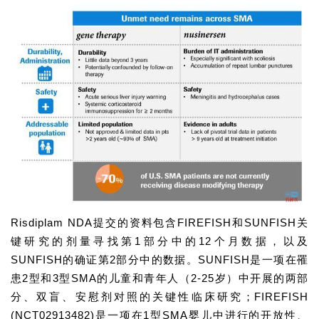
首
页
药
资
Risdiplam NDA提交的资料包含FIREFISH和SUNFISH关
讯
键研究的剂量寻找第1部分中的12个月数据，以及
SUNFISH的确证第2部分中的数据。SUNFISH是一项在罹
视
患2型和3型SMA的儿童和青年人（2-25岁）中开展的两部
频
分、双盲、安慰剂对照的关键性临床研究；FIREFISH
专
(NCT02913482)是一项在1型SMA婴儿中进行的开放性、
区