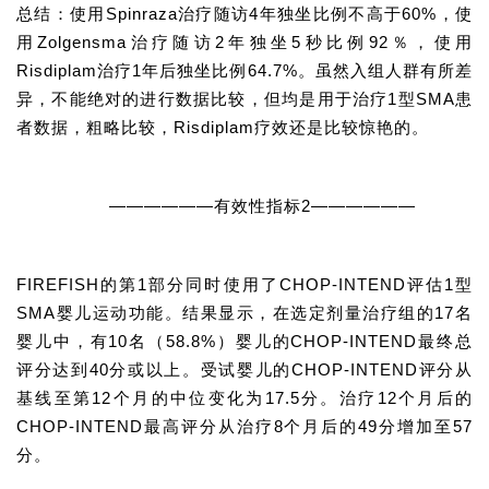
学
总结：使用Spinraza治疗随访4年独坐比例不高于60%，使
苑
用Zolgensma治疗随访2年独坐5秒比例92％，使用
Risdiplam治疗1年后独坐比例64.7%。虽然入组人群有所差
A
异，不能绝对的进行数据比较，但均是用于治疗1型SMA患
l
者数据，粗略比较，Risdiplam疗效还是比较惊艳的。
l
E
n
——————有效性指标2——————
g
l
i
FIREFISH的第1部分同时使用了CHOP-INTEND评估1型
s
SMA婴儿运动功能。结果显示，在选定剂量治疗组的17名
h
婴儿中，有10名（58.8%）婴儿的CHOP-INTEND最终总
评分达到40分或以上。受试婴儿的CHOP-INTEND评分从
联
基线至第12个月的中位变化为17.5分。治疗12个月后的
系
CHOP-INTEND最高评分从治疗8个月后的49分增加至57
我
分。
们