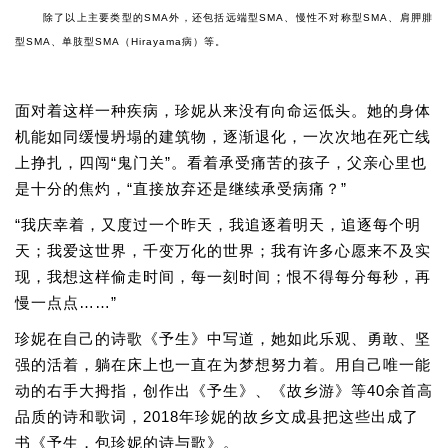
除了以上主要类型的SMA外，还包括远端型SMA、慢性不对称型SMA、肩胛腓
型SMA、单肢型SMA（Hirayama病）等。
面对着这样一种疾病，珍妮从来没有向命运低头。她的身体
机能如同缓慢坍塌的建筑物，逐渐退化，一次次地在死亡线
上挣扎，四闯“鬼门关”。看着承受痛苦的孩子，父亲心里也
是十分的焦灼，“直接放弃还是继续承受病痛？”
“我庆幸着，又度过一个昨天，我追逐着明天，追逐每个明
天；我爱这世界，千变万化的世界；我有许多心愿来不及实
现，我想这样偷走时间，每一刻时间；恨不得每分每秒，再
慢一点点……”
珍妮在自己的诗歌《予生》中写道，她如此乐观、勇敢、坚
强的活着，躺在床上也一直在为梦想努力着。用自己唯一能
动的右手大拇指，创作出《予生》、《故乡游》等40余首高
品质的诗和歌词，2018年珍妮的故乡文成县把这些出成了
书《予生，包珍妮的诗与歌》。