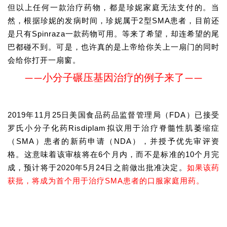
但以上任何一款治疗药物，都是珍妮家庭无法支付的。
当
然，根据珍妮的发病时间，珍妮属于2型SMA患者，目前还
是只有Spinraza一款药物可用。
等来了希望，却连希望的尾
巴都碰不到。
可是，也许真的是上帝给你关上一扇门的同时
会给你打开一扇窗。
——小分子碾压基因治疗的例子来了——
2019年11月25日美国食品药品监督管理局（FDA）已接受
罗氏
小分子化药
Risdiplam
拟议用于治疗脊髓性肌萎缩症
（SMA）患者的新药申请（NDA），并授予优先审评资
格。这意味着该审核将在6个月内，而不是标准的10个月完
成，预计将于2020年5月24日之前做出批准决定。
如果该药
获批，将成为首个用于治疗SMA患者的口服家庭用药。