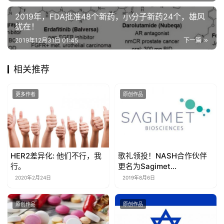
2019年，FDA批准48个新药，小分子新药24个，雄风
犹在！
2019年12月31日 01:45
下一篇
相关推荐
更多作者
原创作品
HER2差异化: 他们不行，我
歌礼领投！NASH合作伙伴
行。
更名为Sagimet
Biosciences，完成E轮
2020年2月24日
2019年8月6日
2500万美元
原创作品
原创作品