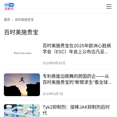
首页
百时美施贵宝
百时美施贵宝
百时美施贵宝在2025年欧洲心脏病
学会（ESC）年会上公布迈凡妥
（玛伐凯泰）来自四大洲的真实世
界研究结果​
2025年8月30日
专利悬崖边跳舞的跨国药企——从
首
百时美施贵宝的“断臂求生”看全球药
页
企的生存逻辑
2025年2月7日
药
Tyk2抑制剂：接棒JAK抑制剂后时
资
代
讯