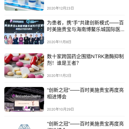
2020年12月23日
视
频
为患者，携“手”共建创新模式——​百
专
时美施贵宝与海南博鳌乐城国际医
区
疗旅游先行区和京东健康分别开展
重磅合作
2020年11月8日
精
数十家跨国药企围猎NTRK激酶抑制
彩
剂！谁是王者？
活
动
2020年11月2日
B
“创新之冠”——百时美施贵宝再度亮
D
相进博会
投
融
2020年10月29日
资
平
“创新之冠”——百时美施贵宝再度亮
台