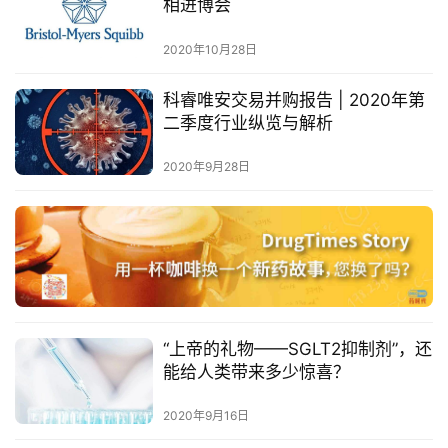
登录
注册
相进博会
药
2020年10月28日
时
代
科睿唯安交易并购报告 | 2020年第
二季度行业纵览与解析
学
苑
2020年9月28日
A
l
l
E
n
g
l
“上帝的礼物——SGLT2抑制剂”，还
i
能给人类带来多少惊喜？
s
2020年9月16日
h