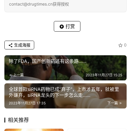
contact@drugtimes.cn获得授权
l
l
E
n
打赏
g
l
生成海报
0
i
s
h
除了FDA，国产创新药还有这条路……
上一篇
2023年11月27日 15:25
联
系
全球首款siRNA药物已成“弃子”，上市才五年，就被里
我
外嫌弃，siRNA龙头的下一步怎么走……
们
2023年11月27日 17:35
下一篇
相关推荐