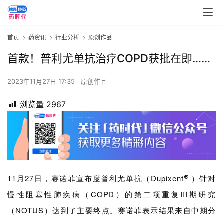
首页
药资讯
行业分析
原创作品
首款！普利尤单抗治疗COPD获批在即……
2023年11月27日 17:35
原创作品
浏览量
2967
11月27日，赛诺菲宣布
度普利尤单抗
（
Dupixent
）
针对
®
慢性阻塞性肺疾病
（COPD）的
第二项重复III期研究
（
NOT
US
）达到了主要终点。
赛诺菲表示结果来自中期分