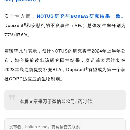
活
动
安全性方面，
NOTUS研究与
BOREAS研究结果一致
。
Dupixent
和安慰剂的不良事件（AEs）总体发生率分别为
®
B
D
77%和76%。
投
融
赛诺菲此前表示，预计NOTUS的研究将于2024年上半年公
资
布，如今提前读出
该
研究
阳性结果
，赛诺菲表示计划在
平
台
2023年底之前提交补充BLA，
Dupixent
有
望
成为第一个获
®
登录
注册
批
COPD适应症的生物制剂。
药
时
代
本篇文章来源于微信公众号: 药时代
学
苑
发布者：haitao.zhao，转载请首先联系
A