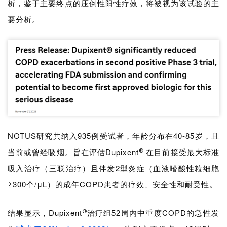
析，鉴于主要终点的压倒性阳性疗效，将被视为该试验的主
要分析。
NOTUS研究共纳入935例受试者，年龄分布在40-85岁，且
当前或曾经吸烟。旨在评估
Dupixent
在目
前接受最大标准
®
吸入治疗（三联治疗）且伴发2型炎症（血液嗜酸性粒细胞
≥300个/μL）的成年COPD患者的疗效、安全性和耐受性。
结果显示，
Dupixent
治疗组52周内中重度COPD的急性发
®