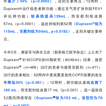
作
减少了34% （p=0.0002），
达到主要终点；12周时，
Dupixent®治疗组患者肺功能（通过支气管扩张剂前FEV1
评估肺功能）
较基线提高139
mL，
而安慰剂组
改善
®
57mL（p=0.0001），益处持续到第52周
（Dupixent
组为
首
页
115mL，安慰剂组为54mL, p=0.0182），
达到关键
次要终
点。
药
资
今年5月，
赛诺菲与再生元
在《新英格兰医学杂志》上公布了
讯
Dupixent
针对COPD的III期研究（
）结果，
BOREAS
接受
®
Dupixent
68）治疗的患者与接受安慰剂（n=471）
（n=4
视
®
频
治疗的患者相比：52周内中度或重度急性COPD加重的发生
专
率
降低30%（p<0.001）；
12周时，肺功能比基线
改善了
区
160 mL，
而安慰剂组改善
77 mL（p<0.001），这一益处在
精
Dupixen
t
组为
®
52周内持续存在
（
1
53 mL，安慰剂为70
彩
mL；p<0.001）。