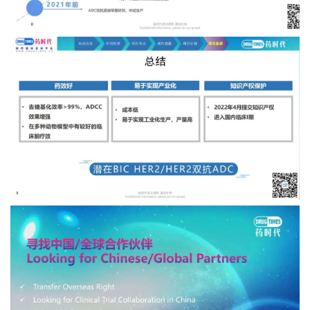
时
代
学
苑
A
l
l
E
n
g
l
i
s
h
联
系