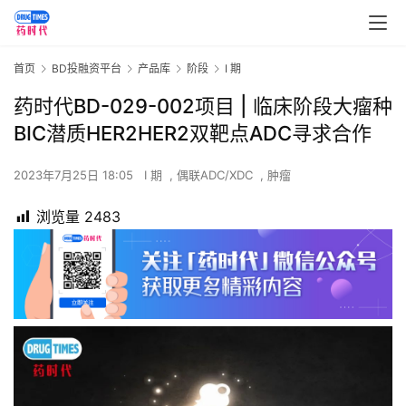
首页
BD投融资平台
产品库
阶段
I 期
药时代BD-029-002项目 | 临床阶段大瘤种
BIC潜质HER2HER2双靶点ADC寻求合作
2023年7月25日 18:05
I 期
,
偶联ADC/XDC
,
肿瘤
浏览量
2483