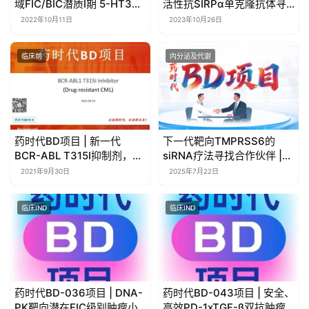
域FIC/BIC潜质I期 5-HT3部
活性抗SIRPα单克隆抗体寻
分激动剂寻求合作
求合作
2022年10月11日
2023年10月26日
临床前
内分泌及代谢
药时代BD项目 | 新一代
下一代靶向TMPRSS6的
BCR-ABL T315I抑制剂，针
siRNA疗法寻找合作伙伴 |
对BCR-ABL靶向耐药慢性髓
药时代BD项目
2021年9月30日
2025年7月22日
性白血病
临床IND
临床IND
药时代BD-036项目 | DNA-
药时代BD-043项目 | 安全、
PK靶向潜在FIC级别肿瘤小
高效PD-1xTGF-β双抗肿瘤