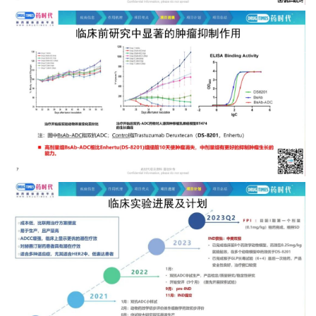
频
专
区
精
彩
活
动
B
D
投
融
资
平
台
登录
注册
药