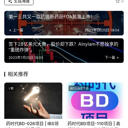
生成海报
0
第一三共又一款抗癌新药获FDA批准上市！
上一篇
2023年7月25日 18:04
签下28亿美元大单，股价却下跌？Alnylam不愿独享的
“重磅炸弹”。
2023年7月25日 18:05
下一篇
相关推荐
I 期
BD投融资平台
药时代BD-026项目 | IBS领
药时代BD项目-110项目 | 高