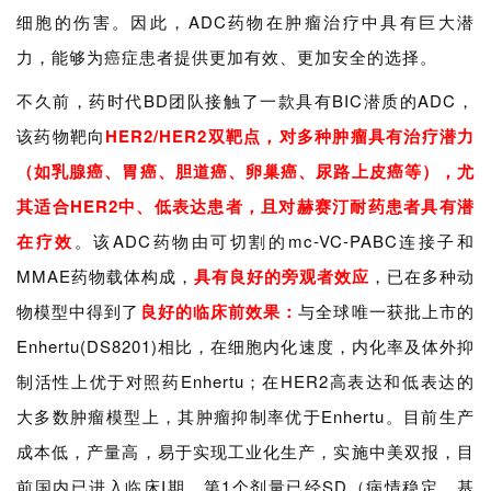
细胞的伤害。因此，ADC药物在肿瘤治疗中具有巨大潜
力，能够为癌症患者提供更加有效、更加安全的选择。
不久前，药时代BD团队接触了一款具有BIC潜质的ADC，
该药物靶向
HER2/HER2双靶点，对多种肿瘤具有治疗潜力
（如乳腺癌、胃癌、胆道癌、卵巢癌、尿路上皮癌等），尤
其适合HER2中、低表达患者，且对赫赛汀耐药患者具有潜
在疗效
。该ADC药物由可切割的mc-VC-PABC连接子和
MMAE药物载体构成，
具有良好的旁观者效应
，已在多种动
物模型中得到了
良好的临床前效果：
与全球唯一获批上市的
Enhertu(DS8201)相比，在细胞内化速度，内化率及体外抑
制活性上优于对照药Enhertu；在HER2高表达和低表达的
大多数肿瘤模型上，其肿瘤抑制率优于Enhertu。目前生产
成本低，产量高，易于实现工业化生产，实施中美双报，目
前国内已进入临床I期，第1个剂量已经SD（病情稳定，基