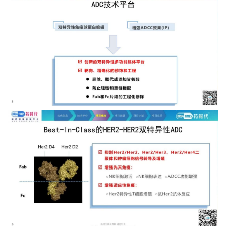
首
页
药
资
讯
视