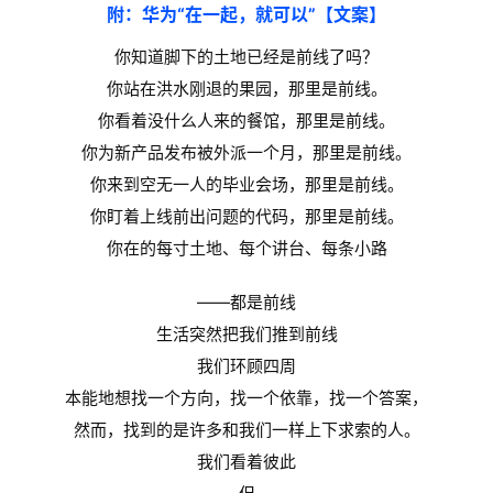
附：华为“在一起，就可以”【文案】
你知道脚下的土地已经是前线了吗？
你站在洪水刚退的果园，那里是前线。
你看着没什么人来的餐馆，那里是前线。
你为新产品发布被外派一个月，那里是前线。
你来到空无一人的毕业会场，那里是前线。
首
页
你盯着上线前出问题的代码，那里是前线。
你在的每⼨土地、每个讲台、每条⼩路
药
资
——都是前线
讯
生活突然把我们推到前线
我们环顾四周
视
本能地想找一个方向，找一个依靠，找一个答案，
频
然而，找到的是许多和我们一样上下求索的人。
专
我们看着彼此
区