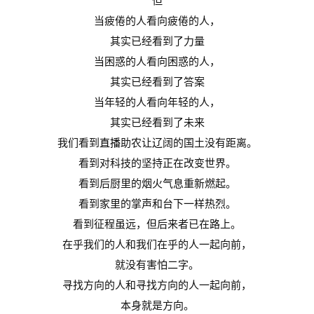
但
精
当疲倦的⼈看向疲倦的人，
彩
其实已经看到了力量
活
当困惑的⼈看向困惑的人，
动
其实已经看到了答案
当年轻的人看向年轻的⼈，
B
其实已经看到了未来
D
我们看到
直播
助农让辽阔的国土没有距离。
投
融
看到对科技的坚持正在改变世界。
资
看到后厨里的烟火气息重新燃起。
平
看到家里的掌声和台下一样热烈。
台
登录
注册
看到征程虽远，但后来者已在路上。
在乎我们的人和我们在乎的人一起向前，
药
就没有害怕二字。
时
代
寻找方向的人和寻找方向的人一起向前，
学
本身就是方向。