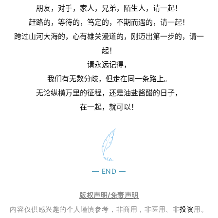
苑
朋友，对手，家人，兄弟，陌生人，请一起！
赶路的，等待的，笃定的，不期而遇的，请一起！
A
跨过山河大海的，心有雄关漫道的，刚迈出第一步的，请一
l
起！
l
E
请永远记得，
n
我们有无数分歧，但走在同一条路上。
g
无论纵横万里的征程，还是油盐酱醋的日子，
l
在一起，就可以！
i
s
h
联
—
END
—
系
我
们
版权声明/免责声明
内容仅供感兴趣的个人谨慎参考，非商用，非医用、非
投资
用。