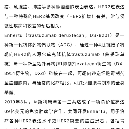
癌、乳腺癌、肺癌等多种肿瘤细胞表面表达。HER2过表达
与一种特殊的HER2基因改变（HER2扩增）有关，常与侵
袭性疾病和较差的预后相关。
Enhertu（trastuzumab deruxtecan，DS-8201）是一
种新一代抗体
药物偶联物
（
ADC
），通过一种4肽链接子将
靶向HER2的人源化单克隆抗体trastuzumab（曲妥珠单
抗）与一种新型拓扑异构酶1抑制剂exatecan衍生物（DX-
8951衍生物，DXd）链接在一起，可靶向递送细胞毒制剂
至癌细胞内，与通常的化疗相比，可减少细胞毒制剂的全身
暴露。
2019年3月，阿斯利康与第一三共达成了一项总价值高达
69亿美元的免疫肿瘤学合作，共同开发Enhertu，用于治
疗各种HER2表达水平或HER2突变的癌症患者，包括胃