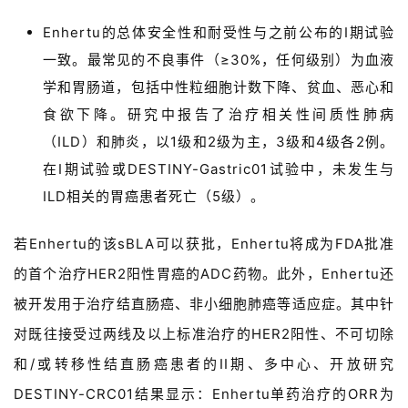
彩
活
Enhertu的总体安全性和耐受性与之前公布的I期试验
动
一致。最常见的不良事件（≥30%，任何级别）为血液
学和胃肠道，包括中性粒细胞计数下降、贫血、恶心和
B
食欲下降。研究中报告了治疗相关性间质性肺病
D
投
（ILD）和肺炎，以1级和2级为主，3级和4级各2例。
融
在I期试验或DESTINY-Gastric01试验中，未发生与
资
ILD相关的胃癌患者死亡（5级）。
平
台
登录
注册
若Enhertu的该sBLA可以获批，Enhertu将成为FDA批准
的首个治疗HER2阳性胃癌的ADC药物。此外，Enhertu还
药
时
被开发用于治疗结直肠癌、非小细胞肺癌等适应症。其中针
代
对既往接受过两线及以上标准治疗的HER2阳性、不可切除
学
和/或转移性结直肠癌患者的II期、多中心、开放研究
苑
DESTINY-CRC01结果显示：Enhertu单药治疗的ORR为