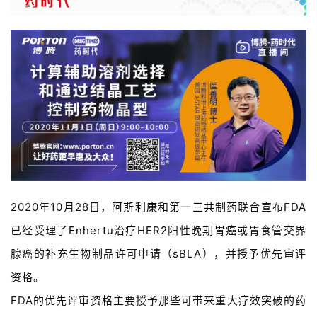
2020年10月28日，
阿斯利康
和
第一三共
制药联合宣布
FDA
已经受理了
Enhertu
治疗
HER2
阳性晚期
胃癌
或胃食管交界
腺癌的补充生物制品许可申请（sBLA），并授予优先审评
资格。
FDA的优先评审资格主要授予那些可带来重大疗效突破的药