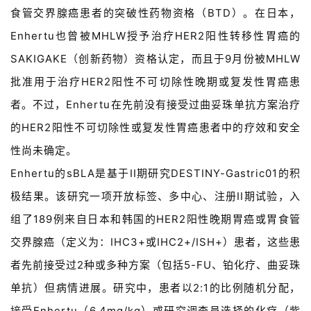
食管交界腺癌患者的突破性药物资格（BTD）。在日本，
Enhertu也曾被MHLW授予治疗HER2阳性转移性胃癌的
SAKIGAKE（创新药物）资格认定，而且于9月份被MHLW
批准用于治疗HER2阳性不可切除性晚期或复发性胃癌患
者。不过，Enhertu在先前没有接受过曲妥珠单抗方案治疗
的HER2阳性不可切除性或复发性胃癌患者中的疗效和安全
性尚未确定。
Enhertu的sBLA是基于II期研究DESTINY-Gastric01的积
极结果。该研究一项开放标签、多中心、注册II期试验，入
组了189例来自日本和韩国的HER2阳性晚期胃癌或胃食管
交界腺癌（定义为：IHC3+或IHC2+/ISH+）患者，这些患
者先前接受过2种或多种方案（包括5-FU、铂化疗、曲妥珠
单抗）但病情进展。研究中，患者以2:1的比例随机分配，
接受Enhertu（6.4mg/kg）或研究调查员选择的化疗（紫