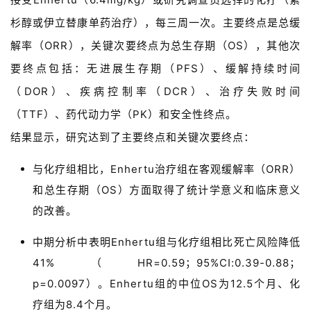
杉醇或伊立替康单药治疗），每三周一次。主要终点是总缓
解率（ORR），关键次要终点为总生存期（OS），其他次
要终点包括：无进展生存期（PFS）、缓解持续时间
首
（DOR）、疾病控制率（DCR）、治疗失败时间
页
（TTF）、药代动力学（PK）和安全性终点。
结果显示，研究达到了主要终点和关键次要终点：
药
资
与化疗组相比，Enhertu治疗组在客观缓解率（ORR）
讯
和总生存期（OS）方面取得了统计学意义和临床意义
视
的改善。
频
中期分析中表明Enhertu组与化疗组相比死亡风险降低
专
区
41%（HR=0.59；95%CI:0.39-0.88；
p=0.0097）。Enhertu组的中位OS为12.5个月、化
精
疗组为8.4个月。