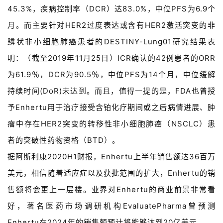
A
45.3%，疾病控制率（DCR）达83.0%，中位PFS为6.9个
l
月。而主要针对HER2过度表达或含有HER2激活突变的非
l
E
鳞状非小细胞肺癌患者的DESTINY-Lung01研究结果表
n
明：（截至2019年11月25日）ICR确认的42例患者的ORR
g
为61.9％，DCR为90.5％，中位PFS为14个月，中位缓解
l
i
持续时间(DoR)未达到。而且，值得一提的是，FDA也曾授
s
予Enhertu用于治疗接受含铂化疗期间或之后病情进展、肿
h
瘤中存在HER2突变的转移性非小细胞肺癌（NSCLC）患
联
者的突破性药物资格（BTD）。
系
据阿斯利康2020H1财报，Enhertu上半年销售额达36百万
我
美元，相信随着适应症以及获批范围的扩大，Enhertu的销
们
售额将会更上一层楼。业界对Enhertu的商业前景非常看
好，著名医药市场调研机构EvaluatePharma曾预测
Enhertu在2024年的销售额预计将能够达到20亿美元。