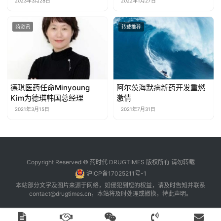
2023年3月28日
2022年1月27日
Oregovomab达成许可协
议！
药资讯
转载推荐
德琪医药任命Minyoung
阿尔茨海默病新药开发重燃
Kim为德琪韩国总经理
激情
2021年3月15日
2021年7月31日
Copyright Reserved © 药时代 DRUGTIMES 版权所有 请勿转载
沪ICP备17025211号-1
本站部分文字及图片来源于网络，如侵犯到您的权益，请及时告知并联系
contact@drugtimes.cn
，本站将及时处理或撤换，特此声明。