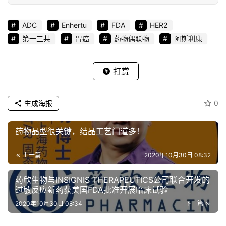
ADC
Enhertu
FDA
HER2
第一三共
胃癌
药物偶联物
阿斯利康
打赏
生成海报
0
药物晶型很关键，结晶工艺门道多！
上一篇
2020年10月30日 08:32
药欣生物与INSIGNIS THERAPEUTICS公司联合开发的
过敏反应新药获美国FDA批准开展临床试验
2020年10月30日 08:34
下一篇