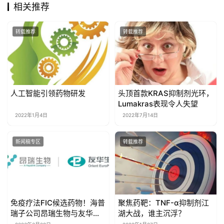
相关推荐
转载推荐
转载推荐
人工智能引领药物研发
头顶首款KRAS抑制剂光环，
Lumakras表现令人失望
2022年1月4日
2022年7月14日
新闻稿专区
转载推荐
免疫疗法FIC候选药物！海普
聚焦药靶：TNF-α抑制剂江
瑞子公司昂瑞生物与友华生
湖大战，谁主沉浮？
技就免疫疗法候选药物