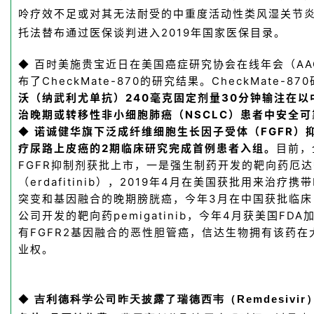
呤疗效不足或对其无法耐受的中重度活动性类风湿关节炎。
托法替布通过医保谈判进入2019年国家医保目录。
百时美施贵
宝近日在
美国癌症研究协会
在线年会（
AA
◆
布了CheckMate-870的研究结果。CheckMate-8
沃
（
纳武利尤单抗
）240毫克固定剂量30分钟输注在
治晚期或转移性非小细胞肺癌（NSCLC）患者中安全可
诺诚健华旗下泛成纤维细胞生长因子受体（FGFR）抑制
◆
疗尿路上皮癌的2期临床研究完成首例患者入组。
目前，
FGFR抑制剂获批上市，一是强生制药开发的靶向药厄
（erdafitinib），2019年4月在美国获批用来治疗携带
突变和基因融合的晚期膀胱癌，今年3月在中国获批临床；二
公司开发的靶向药pemigatinib，今年4月获美国FD
有FGFR2基因融合的恶性胆管癌，信达生物拥有该药在
业权。
◆
吉利德科学公司昨天披露了瑞德西韦（Remdesivi