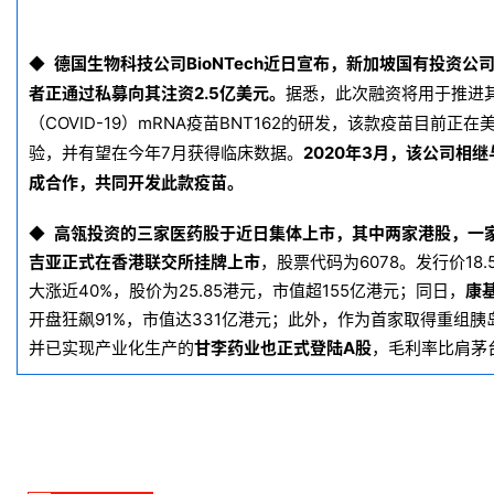
频
专
德国生物科技公司BioNTech近日宣布，新加坡国有投资公
◆
区
者正通过私募向其注资2.5亿美元。
据悉，此次融资将用于推进
（
COVID-19
）mRNA疫苗BNT162的研发，该款疫苗目前正在美国进
精
验，并有望在今年7月获得临床数据。
2020年3月，该公司相
彩
成合作，共同开发此款疫苗。
活
动
高瓴投资的三家医药股于近日集体上市，其中两家港股，一
◆
吉亚
正式在香港联交所挂牌上市
，股票代码为6078。发行价18
B
大涨近40%，股价为25.85港元，市值超155亿港元；同日，
康
D
开盘狂飙91%，市值达331亿港元；此外，作为首家取得重组
投
并已实现产业化生产的
甘李药业也正式登陆A股
，毛利率比肩茅
融
资
平
台
登录
注册