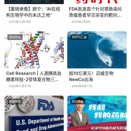
【重磅录像】颜宁：“AI在结
FDA批准首个针对胃肠道间
构生物学中的未达之地”
质瘤患者罕见突变的靶向疗
法
2022年12月19日
2020年1月9日
原创作品
药时代汇编
Cell Research | 人源胰高血
超10亿美元！迈威生物
糖素样肽-2受体复合物三维
NewCo出海
结构成功解析
2020年11月27日
2025年9月17日
转载推荐
原创作品