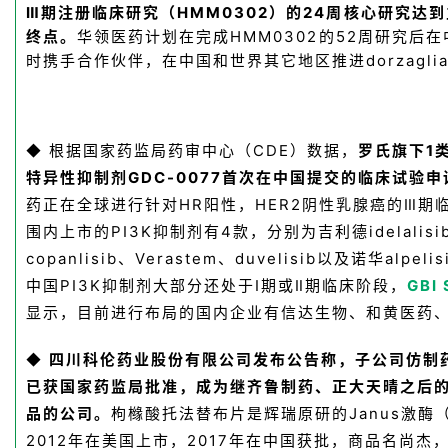
Ⅲ期注册临床研究（HMM0302）的24周核心研究达
终点。
华领医药计划在完成HMM0302的52周研究后在
时携手合作伙伴，在中国和世界其它地区推进dorzaglia
根据国家药监局药审中心（CDE）数据，
罗氏旗下1类
◆
特异性抑制剂GDC-0077首次在中国提交的临床试验
药正在全球进行针对HR阳性，HER2阴性乳腺癌的Ⅲ期
围内上市的PI3K抑制剂有4款，分别为
吉利德
idelali
copanlisib、Verastem、duvelisib以及诺华alpel
中国PI3K抑制剂大部分还处于Ⅰ期或Ⅱ期临床阶段，
GBI
显示，目前进行布局的国内企业有信达生物、和黄医药
四川
科伦药业
股份有限公司发布公告称，子公司仿制
◆
已获国家药监局批准，成为继齐鲁制药、正大天晴之后
品的公司。
枸橼酸托法替布片是辉瑞原研的Janus激酶
2012年在美国上市，2017年在中国获批，商品名尚杰