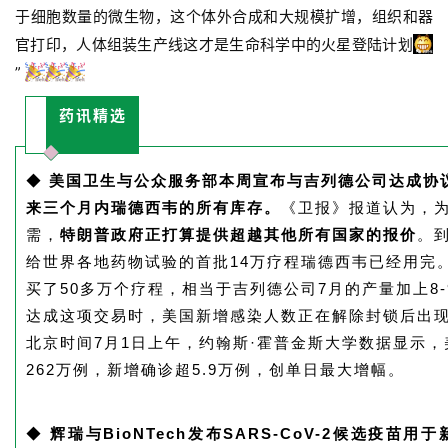
于细胞数量的微生物，这个体外合成和大规模扩增，组织和器
官打印，人体组装生产线这才是生命科学中的火星登陆计划
”
药讯精选
◆
美国卫生与公众服务部
本周宣布与吉列德公司达成协
来三个月内
瑞德西韦
的所有库存。
《卫报》报道认为，
需，
特朗普政府正打算提供超越其他所有国家的报价
。
给世界各地药物试验的首批14万疗程瑞德西韦已经用完
买了50多万个疗程，相当于吉列德公司7月的产量加上8-
达成这项交易时，美国新增感染人数正在解除封锁后出
北京时间7月1日上午，约翰斯·霍普金斯大学数据显示
262万例，新增确诊超5.9万例，创单日最大增幅。
◆
辉瑞
与
BioNTech
发布SARS-CoV-2候选疫苗用于