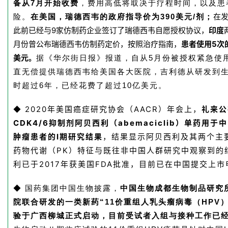
备从7月开始收费
，费用高低将取决于疗程时间，以及患
在
险。
在美国，瑞德西韦的政府指导价为390美元/剂；
此前已经与9家仿制药企业签订了瑞德西韦自愿授权协议，
印度
月份曾公布瑞德西韦仿制药定价，按照治疗指南，
患者使用5次
美元。
据《华尔街日报》报道，自从5月份被授权紧急使
直无偿提供瑞德西韦给美国各大医院，吉利德从研发到
时超过6年，已经花费了超过10亿美元。
2020年美国癌症研究协会（AACR）年会上，
礼来
公
◆
CDK4/6抑制剂阿贝西利（abemaciclib）单药用
肿瘤患者的Ⅰ期研究结果
，结果显示阿贝西利及其两个主
药物代谢（PK）特征与既往非中国人群研究中观察到的
利已于2017年获美国FDA批准，目前已在中国提交上市
◆ 国药集团中国生物披露，
中国生物成都生物制品研究
院联合研发的一类新药“11价重组人乳头瘤病毒（
HPV
验于广西柳城正式启动，目前受试者入组与接种工作已