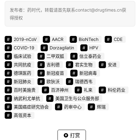
发布者：药时代，转载请首先联系contact@drugtimes.cn获
得授权
2019-nCoV
AACR
BioNTech
CDE
COVID-19
Dorzagliatin
HPV
临床试验
二甲双胍
信立泰药业
共同抗疫
吉利德
君实生物
安进
德琪医药
新冠疫苗
新冠病毒
新冠肺炎
欧狄沃
瑞德西韦
百时美施贵
百济神州
礼来
科伦药业
纳武利尤单抗
美国卫生与公众服务部
美国癌症研究协会
药审中心
辉瑞
高瓴资本
打赏