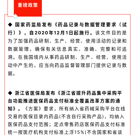
药
重磅政策
时
代
学
国家药监局发布《药品记录与数据管理要求（试
◆
苑
行）》，自2020年12月1日起施行。
该文件目的是
为了加强药品研制、生产、经营、使用活动的记录和
A
数据管理，确保有关信息真实、准确、完整和可追
l
溯。在我国境内从事药品研制、生产、经营、使用活
l
动中产生的，应当向药品监督管理部门提供记录与数
E
据。
n
g
l
浙江省医保局发布《浙江省提升药品集中采购平
◆
i
台功能推进医保药品支付标准全覆盖改革方案的通
s
知》。
《方案》要求，所有纳入省药械采购平台在线
h
交易的医保目录内药品(不含自行采购产品)，均纳入
医保药品支付范围；定点零售药店医保药品支付标准
联
统一按医疗机构支付标准上浮15%(不含国家和省谈