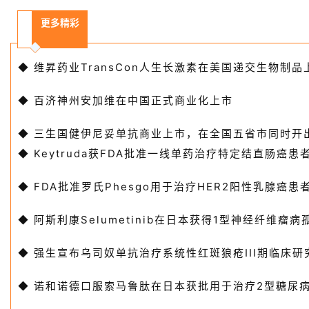
更多精彩
维昇药业TransCon人生长激素在美国递交生物制品
◆
百济神州安加维在中国正式商业化上市
◆
三生国健伊尼妥单抗商业上市，在全国五省市同时开
◆
Keytruda获FDA批准一线单药治疗特定结直肠癌患
◆
FDA批准罗氏Phesgo用于治疗HER2阳性乳腺癌患
◆
阿斯利康Selumetinib在日本获得1型神经纤维瘤
◆
强生宣布乌司奴单抗治疗系统性红斑狼疮III期临床研
◆
诺和诺德口服索马鲁肽在日本获批用于治疗2型糖尿
◆