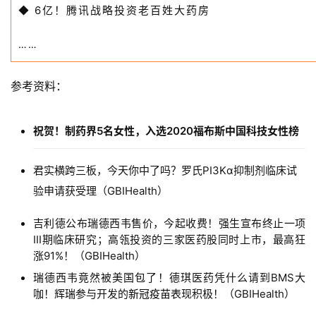
6亿！腾讯战略投资老百姓大药房
◆
……
参考资料：
祝贺！制药界5名女性，入选2020福布斯中国科技女性榜
君实横跨三板，今天你中了吗？罗氏PI3Kα抑制剂临床试
验申请获受理（GBIHealth）
吉利德公布瑞德西韦售价，今起收费！强生宣布终止一项
III期临床研究；高瓴投资的三家医药股同时上市，最高狂
涨91%！
（GBIHealth）
瑞德西韦竟然被美国包了！德琪医药凭什么请到BMS大
咖！辉瑞参与开发的
新冠疫苗
表现积极！
（GBIHealth）