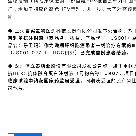
生物启动Ⅱ期临床试验的11价重组HPV疫苗是针对中国
征，增加了相应的高危HPV型别，进一步扩大了对宫颈
围。
上海
君实生物
医药科技股份有限公司发布公告称，旗下
◆
普利单抗注射液
（商品名：拓益，产品代号：JS001）
品名：乐卫玛）
作为晚期肝细胞癌患者一线治疗方案的
（JS001-027-III-HCC研究）
已
完成首例患者给药
。
深圳
信立泰药业
股份有限公司发布公告称，旗下重组人
◆
抗HER3抗体融合蛋白注射液（药物名称：
JK07
，项目
临床试验申请获国家药监局受理
，同期获受理的还有肾
司他片
。