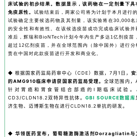
床试验
的初步结果。数据显示，该药物在一定剂量下具
免疫原性。
试验结束后，两家公司将为计划于本月进行的全球
试验确定主要候选药物及其剂量，该实验将在30,000
的安全性和有效性。在该候选疫苗成功完成临床试验并
准后，辉瑞和BioNTech计划今年内生产多达1亿剂疫苗
超过12亿剂疫苗，并在全球范围内（除中国外）进行分
责在中国对此款疫苗进行开发和商业化。
根据国家药监局
药审中心
（
CDE
）数据，7月1日，
安
◆
的AMG910临床申请获国家药监局受理。
全球范围内，A
针对胃癌和胃食管结合部癌的Ⅰ期临床试验。AM
CD3/CLDN18.2双特异性抗体。
GBI SOURCE数据库
济生物、迈博斯生物在进行CLDN18.2单抗的研发。
华领医药宣布，葡萄糖激酶激活剂
Dorzagliatin
与
◆