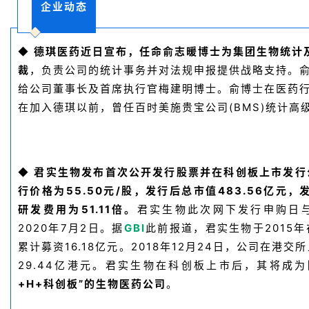
企业动态
德琪医药
近日宣布，任命俞志暖博士为集团生物统计
◆
裁
，负责公司的统计事务并对法规申报提供战略支持。
给公司董事长及首席执行官梅建明博士。俞博士在医药行
在加入德琪以前，曾任百时美施贵宝公司(BMS)统计高
君实生物发布首次公开发行股票并在科创板上市发行
◆
首
行价格为55.50元/股，发行后总市值483.56亿元，
页
研发费用为51.11倍。
君实生物此次网下发行申购日
2020年7月2日。据
GBI
此前报道，君实生物于2015
药
累计募资16.18亿元。2018年12月24日，公司在港
资
29.44亿港元。君实生物在科创板上市后，其将成为
讯
+H+科创板”的生物医药公司
。
视