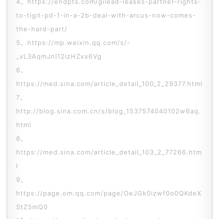
4、
https://endpts.com/gilead-leases-partner-rights-
融
to-tigit-pd-1-in-a-2b-deal-with-arcus-now-comes-
资
the-hard-part/
平
5、https://mp.weixin.qq.com/s/-
台
登录
注册
_xL3AqmJnI12izHZxx6Vg
6、
药
https://med.sina.com/article_detail_100_2_29377.html
时
代
7、
学
http://blog.sina.com.cn/s/blog_1537574040102w6aq.
苑
html
8、
A
https://med.sina.com/article_detail_103_2_77266.htm
l
l
l
9、
E
n
https://page.om.qq.com/page/OeJGk0izwf0o0QKdeX
g
StZ5mQ0
l