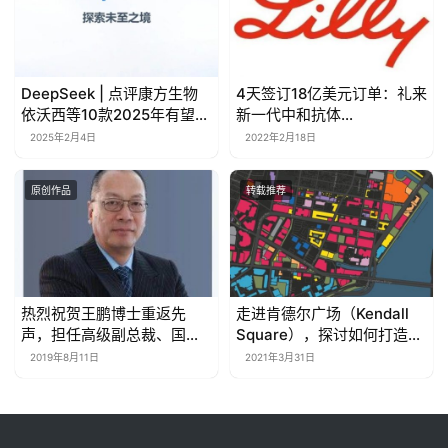
DeepSeek | 点评康方生物
4天签订18亿美元订单：礼来
依沃西等10款2025年有望获
新一代中和抗体
批的潜在First-In-Class药物
Bebtelovimab
2025年2月4日
2022年2月18日
原创作品
转载推荐
热烈祝贺王鹏博士重返先
走进肯德尔广场（Kendall
声，担任高级副总裁、国家
Square），探讨如何打造一
重点实验室副主任！
流生物医药创新生态圈
2019年8月11日
2021年3月31日