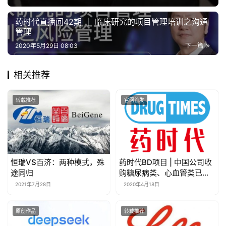
药时代直播间42期 ｜ 临床研究的项目管理培训之沟通
管理
2020年5月29日 08:03
下一篇
相关推荐
转载推荐
官网首发
恒瑞VS百济：两种模式，殊
药时代BD项目 | 中国公司收
途同归
购糖尿病类、心血管类已通
过一致性评价品种
2021年7月28日
2020年4月18日
原创作品
转载推荐