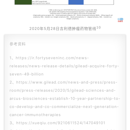
药
资
讯
10
2020年5月28日吉利德肿瘤药物管线
视
参考资料
频
专
1、https://ir.fortyseveninc.com/news-
区
releases/news-release-details/gilead-acquire-forty-
seven-49-billion
精
2、https://www.gilead.com/news-and-press/press-
彩
room/press-releases/2020/5/gilead-sciences-and-
活
arcus-biosciences-establish-10-year-partnership-to-
动
co-develop-and-co-commercialize-next-generation-
cancer-immunotherapies
B
D
3、https://xueqiu.com/9210611524/147049101
投