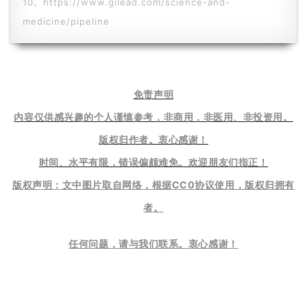
10、https://www.gilead.com/science-and-
i
medicine/pipeline
s
h
联
免责声明
系
我
内容仅供感兴趣的个人谨慎参考，非商用，非医用、非投资用。
们
版权归作者。衷心感谢！
时间、水平有限，错误偏颇难免。欢迎朋友们指正！
版权声明：文中图片取自网络，根据CC0协议使用，版权归拥有
者。
任何问题，请与我们联系。衷心感谢
！