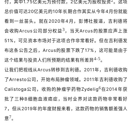
2
付，其中1.75亿美元为预付款，2亿美元为股权投资
。这项
总价值可达20亿美元的10年长期合作其实从今年4月份就能
看到一丝苗头。就在2020年4月，彭博社报道，吉利德将
3
会收购Arcus公司部分权益
，当天Arcus的股票应声上涨
51%，可见资本市场对于这项合作非常看好。但在吉利德发
布这条公告之后，Arcus的股票下跌了17%，这可能是由于
4-5
这个结果与投资人们所预期的结果有所差异
。
让我们把视线从Arcus转移到吉利德。2011年，吉利德收购
了
Arresto
公司，开始布局肿瘤领域。2011年吉利德收购了
6
Calistoga
公司，收购的肿瘤学药物
Zydelig
在2014年获
批了三种B细胞血液癌症，当时业界对这款药物非常看好
7，但从2019年的年度财报来看，这款药物的销售额差强人
7
意
。