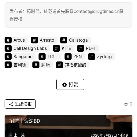
发布者：药时代，转载请首先联系contact@drugtimes.cn获
得授权
Arcus
Arresto
Calistoga
Cell Design Labs
KITE
PD-1
Sangamo
TIGIT
ZFN
Zydelig
吉利德
肿瘤
锌指核酸酶
打赏
生成海报
0
招聘｜资深BD
上一篇
2020年5月28日 14:49