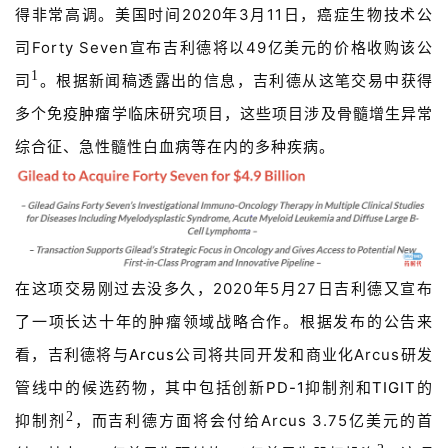
得非常高调。美国时间2020年3月11日，癌症生物技术公
司Forty Seven宣布吉利德将以49亿美元的价格收购该公
1
司
。根据新闻稿透露出的信息，吉利德从这笔交易中获得
多个免疫
肿瘤
学临床研究项目，这些项目涉及骨髓增生异常
综合征、急性髓性白血病等在内的多种疾病。
在这项交易刚过去没多久，2020年5月27日吉利德又宣布
了一项长达十年的肿瘤领域战略合作。根据发布的公告来
看，吉利德将与
Arcus
公司将共同开发和商业化Arcus研发
管线中的候选药物，其中包括创新
PD-1
抑制剂和
TIGIT
的
2
抑制剂
，而吉利德方面将会付给Arcus 3.75亿美元的首