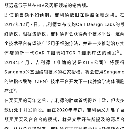
额远远低于其在HIV及丙肝领域的销售额。
即使销售额不如预期，吉利德依旧在肿瘤领域深耕。在
2017年12月7日，吉利德宣布收购
Cell Design Labs
的最
终协议，根据该协议，吉利德将会获得两个技术平台，这两
个技术平台有望被广泛用于细胞疗法，并进一步推动治疗实
9
体瘤的新一代CAR-T细胞和TCR T细胞疗法的研发
。
2018年4月，吉利德（准确的说是KITE公司）将获得
Sangamo
的基因编辑技术的独家授权，将会使用Sangamo
的
锌指核酸酶
（
ZFN
）技术平台开发下一代肿瘤学离体细胞
9
疗法
。
在买买买的两年之后，吉利德的肿瘤管线得以丰盈，但大多
数仍处于开发阶段。而在2020年年初，吉利德又开启了巨
额买买买及合合合的模式，就是文章开头所提及的两项合
作。林林总总加起来，吉利德在扩充肿瘤管线上耗资数百亿