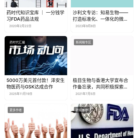
药时代知识宝库 ｜ 一分钱学
沙利文专访：知易生物——
习FDA药品法规
打造标准化、一体化的微生
态药物开发平台
2020年2月22日
2023年9月8日
药时代汇编
新闻稿专区
5000万美元首付款！泽安生
极目生物与香港大学宣布合
物医药与GSK达成合作
作备忘录，共同积极探索与
开发针对相关眼科疾病的新
2025年11月19日
2021年7月5日
型神经保护疗法
更多作者
转载推荐