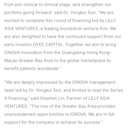
from pre-clinical to clinical stage, and strengthen our
E
portfolio going forward” said Dr. Yongkui Sun. “We are
n
g
excited to complete this round of financing led by LILLY
l
ASIA VENTURES, a leading biomedical venture firm. We
i
are also delighted to have the continued support from our
s
early investor DYEE CAPITAL. Together we aim to bring
h
IONOVA innovation from the Guangdong-Hong Kong-
Macao Greater Bay Area to the global marketplace to
联
benefit patients worldwide.”
系
我
“We are deeply impressed by the IONOVA management
们
team led by Dr. Yongkui Sun, and thrilled to lead the Series
A financing,” said Stephen Lin, Partner of LILLY ASIA
VENTURES. “The rise of the Greater Bay Area provides
unprecedented opportunities to IONOVA. We are in full
support for the company to achieve its success.”