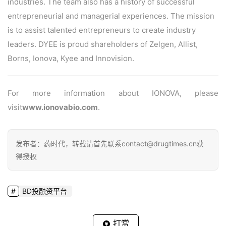
industries. The team also has a history of successful
entrepreneurial and managerial experiences. The mission
is to assist talented entrepreneurs to create industry
leaders. DYEE is proud shareholders of Zelgen, Allist,
Borns, Ionova, Kyee and Innovision.
For more information about IONOVA, please
visit
www.ionovabio.com
.
发布者：药时代，转载请首先联系contact@drugtimes.cn获
得授权
BD投融资平台
打赏