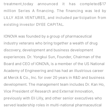
treatment,today announced it has completed$17
million Series A financing. The financing was led by
首
LILLY ASIA VENTURES, and included participation from
页
existing investor DYEE CAPITAL.
药
IONOVA was founded by a group of pharmaceutical
资
industry veterans who bring together a wealth of drug
讯
discovery, development and business development
experiences. Dr. Yongkui Sun, Founder, Chairman of the
视
Board and CEO of IONOVA, is a member of the US National
频
Academy of Engineering and has had an illustrious career
专
区
at Merck & Co., Inc. for over 20 years in R&D and business
development. The management team includes Dr. Kan Ho,
精
Vice President of Research and External Innovation,
彩
previously with Eli Lilly, and other senior executives who
活
served leadership roles in multi-national pharmaceutical
动