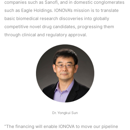
companies such as Sanofi, and in domestic conglomerates
such as Eagle Holdings. IONOVA’s mission is to translate
B
basic biomedical research discoveries into globally
D
competitive novel drug candidates, progressing them
投
融
through clinical and regulatory approval.
资
平
台
登录
注册
药
时
代
学
苑
Dr. Yongkui Sun
A
l
“The financing will enable IONOVA to move our pipeline
l