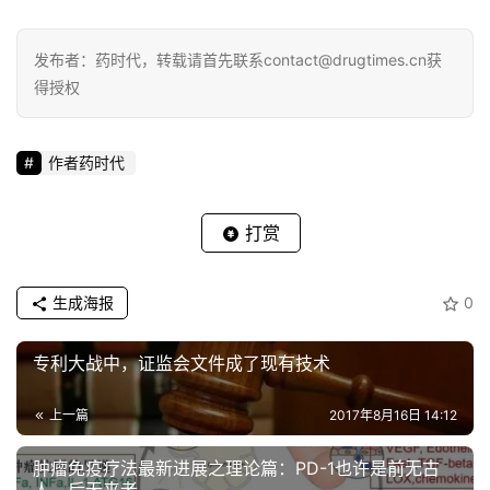
发布者：药时代，转载请首先联系contact@drugtimes.cn获
得授权
作者药时代
打赏
生成海报
0
专利大战中，证监会文件成了现有技术
上一篇
2017年8月16日 14:12
肿瘤免疫疗法最新进展之理论篇：PD-1也许是前无古