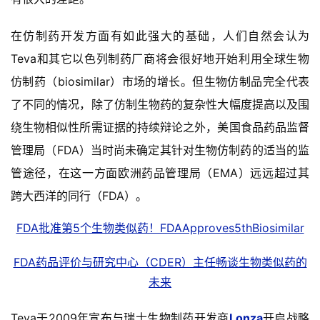
A
在仿制药开发方面有如此强大的基础，人们自然会认为
l
Teva和其它以色列制药厂商将会很好地开始利用全球生物
l
仿制药（biosimilar）市场的增长。但生物仿制品完全代表
E
n
了不同的情况，除了仿制生物药的复杂性大幅度提高以及围
g
绕生物相似性所需证据的持续辩论之外，美国食品药品监督
l
管理局（FDA）当时尚未确定其针对生物仿制药的适当的监
i
s
管途径，在这一方面欧洲药品管理局（EMA）远远超过其
h
跨大西洋的同行（FDA）。
联
FDA批准第5个生物类似药！FDAApproves5thBiosimilar
系
我
FDA药品评价与研究中心（CDER）主任畅谈生物类似药的
们
未来
Teva于2009年宣布与瑞士生物制药开发商
Lonza
开启战略