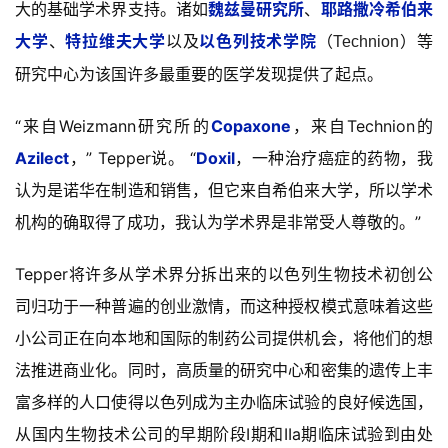
大的基础学术界支持。诸如
魏兹曼研究所
、
耶路撒冷希伯来
大学
、
特拉维夫大学
以及
以色列技术学院
（
）等
Technion
研究中心为该国许多最重要的医学发现提供了起点。
“来自Weizmann研究所的
Copaxone
，来自Technion的
Azilect
，” Tepper说。 “
Doxil
，一种治疗癌症的药物，我
认为是诺华在制造和销售，但它来自希伯来大学，所以学术
机构的确取得了成功，我认为学术界是非常受人尊敬的。”
Tepper将许多从学术界分拆出来的以色列生物技术初创公
司归功于一种普遍的创业激情，而这种授权模式意味着这些
小公司正在向本地和国际的制药公司提供机会，将他们的想
法推进商业化。同时，高质量的研究中心和密集的遗传上丰
富多样的人口使得以色列成为主办临床试验的良好候选国，
从国内生物技术公司的早期阶段I期和IIa期临床试验到由处