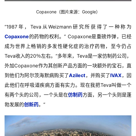
Copaxone（图片来源：Google）
“1987年，Teva从Weizmann研究所获得了一种称为
Copaxone
的药物的权利。” Copaxone是重磅炸弹，已经
成为世界上畅销的多发性硬化症的治疗药物，至今仍占
Teva收入的20％左右。“多年来，Teva是一家仿制药公司，
外加Copaxone作为其创新产品方面的一块额外的宝石，直
到他们为阿尔茨海默病购买了
Azilect
，并购买了
IVAX
，因
此他们在呼吸道疾病方面有实力。现在我把Teva叫做一个
有两个头的公司，一个头是在
仿制药
方面，另一个头则是蓬
勃发展的
创新药
。”