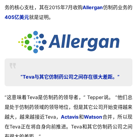
精
务的核心支柱，其在2015年7月收购
Allergan
仿制药业务的
彩
405亿美元
就是证明。
活
动
B
D
投
融
资
“Teva与其它仿制药公司之间存在很大差距。”
平
台
登录
注册
“这意味着Teva是仿制药的领导者，” Tepper说。 “他们总
药
是处于仿制药领域的领导地位，但是其它公司开始变得越来
时
越大，越来越接近Teva，
Actavis
和
Watson
合并，所以现
代
在Teva正在将自身向前推进。Teva和其它仿制药公司之间
学
苑
有很大的差距。”