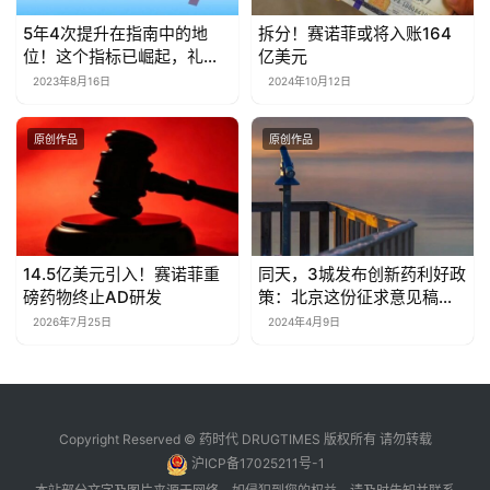
5年4次提升在指南中的地
拆分！赛诺菲或将入账164
位！这个指标已崛起，礼来
亿美元
Tirzepatide竟然又领先了…
2023年8月16日
2024年10月12日
原创作品
原创作品
14.5亿美元引入！赛诺菲重
同天，3城发布创新药利好政
磅药物终止AD研发
策：北京这份征求意见稿为
何需要特别关注？
2026年7月25日
2024年4月9日
Copyright Reserved © 药时代 DRUGTIMES 版权所有 请勿转载
沪ICP备17025211号-1