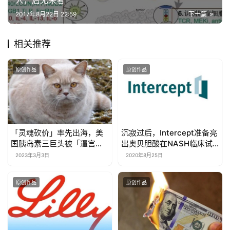
人，后无来者
2017年8月22日 22:59
下一篇
相关推荐
原创作品
原创作品
「灵魂砍价」率先出海，美
沉寂过后，Intercept准备亮
国胰岛素三巨头被「逼宫」
出奥贝胆酸在NASH临床试
…… Orz
验上的新数据
2023年3月3日
2020年8月25日
原创作品
原创作品