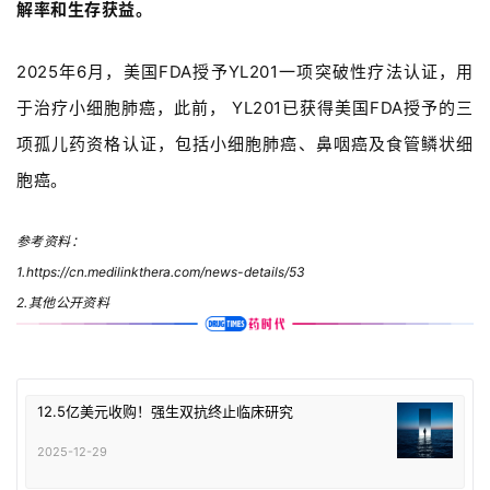
解率和生存获益。
2025
年6
月，美国FDA
授予YL201
一
项突破性疗法认证，用
于治疗小细胞肺癌，此前， YL201
已获得美国FDA
授予的三
项孤儿药资格认证
，包括小细胞肺癌、鼻咽癌及食管鳞状细
胞癌
。
参考资料：
1.
https://cn.medilinkthera.com/news-details/53
2.其他公开资料
12.5亿美元收购！强生双抗终止临床研究
2025-12-29