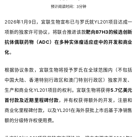
预计阅读时间：3分钟
2026
年1
月9
日，
宜联生物宣布已与罗氏就YL201
项目达成一
项新的独家许可协议，
将
联合推进该款
靶向B7H3
的候选创新
抗体偶联药物（ADC
）在多种实体瘤适应症中的开发和商业
化
。
根据协议条款，宜联生物将授予罗氏在全球范围内（不包括
中国大陆、香港特别行政区和澳门特别行政区）独家开发、
生产和商业化YL201
项目的权利。宜联生物将获得
5.7
亿美元
首付款及近期里程碑付款
，并有权获得额外的开发，注册和
商业化里程碑付款
，
以及YL201
在海外获批上市后基于净销售
额的分级特许权使用费。