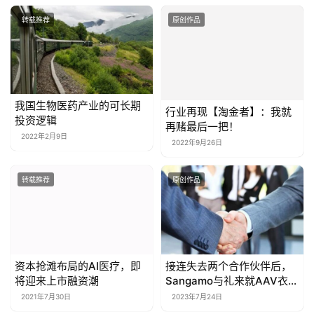
转载推荐
原创作品
我国生物医药产业的可长期
行业再现【淘金者】：我就
投资逻辑
再赌最后一把！
2022年2月9日
2022年9月26日
转载推荐
原创作品
资本抢滩布局的AI医疗，即
接连失去两个合作伙伴后，
将迎来上市融资潮
Sangamo与礼来就AAV衣壳
达成协议！
2021年7月30日
2023年7月24日