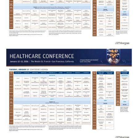
讯
视
频
专
区
精
彩
活
动
B
D
投
融
资
平