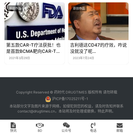
原创作品
原创作品
第五款CAR-T疗法获批！也
吉利德这CD47的疗效，咋说
是首款BCMA靶向CAR-T疗
没就没了呢…
法、第二款BCMA靶向药物
2021年3月29日
2023年7月24日
Copyright Reserved © 药时代 DRUGTIMES 版权所有 请勿转载
沪ICP备17025211号-1
本站部分文字及图片来源于网络，如侵犯到您的权益，请及时告知并联系
contact@drugtimes.cn
，本站将及时处理或撤换，特此声明。
快讯
BD
公众号
电话
邮箱