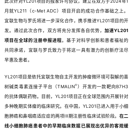
此次针对
YL201
项目的独家许可协议，建立在
双方于2024
年1
月就YL211
（c-Met ADC
）项目
开启的成功合作基础之上。
宜联生物与罗氏
将进一步深化合作，携手推进
YL201
项目的开
发。通过此次合作，双方将充分发挥各自优势，
加速
YL201
项目在全球的注册申报进程
。
基于
对科学创新和患者福祉的
共同承诺，
宜联与罗氏致力于将这一具有潜力的创新疗法尽
早惠及患者
。
YL201
项目是依托宜联生物自主开发的肿瘤微环境可裂解的喜
®
树碱类毒素连接子平台（TMALIN
）开发的一款靶向B7H3
的抗体偶联药物。目前，YL201
项目正在全球范围内开展针对
多种晚期实体瘤的临床研究。在中国，YL201
已进入用于小细
胞肺癌和鼻咽癌适应症的两项III
期注册性临床
试验
阶段。
在二
线小细胞肺癌患者中的
早期临床数据
已
展现出优异的客观缓