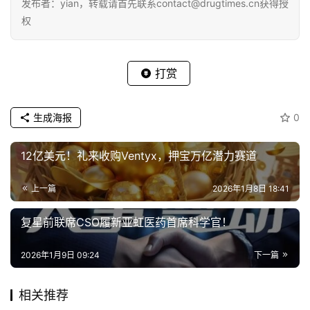
发布者：yian，转载请首先联系contact@drugtimes.cn获得授
权
打赏
生成海报
0
12亿美元！礼来收购Ventyx，押宝万亿潜力赛道
上一篇
2026年1月8日 18:41
复星前联席CSO履新亚虹医药首席科学官！
2026年1月9日 09:24
下一篇
相关推荐