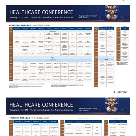
台
登录
注册
药
时
代
学
苑
A
l
l
E
n
g
l
i
s
h