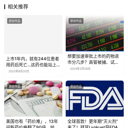
用药后死亡…这药也能站上
市分几步？高管被捕、试验
FDA专家咨询委员会？
失败、自愿撤市、专家咨询
2022年6月20日
2024年2月26日
委员会反对……
原创作品
原创作品
美国也有「药价难」，13年
全球首款！更年期“灭火剂”
间新药价格翻了90倍，哈佛
来了！拜耳Lynkuet获FDA
教授：我们要学习别国的药
批准，非激素疗法开启潮热
2022年6月9日
2025年10月26日
价谈判政策…
治疗新时代
原创作品
原创作品
Lisata与齐鲁制药共同终止
“治愈之树”下的新希望——
一项许可协议
瑞德西韦的来路与归途