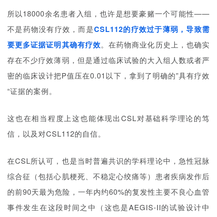
所以18000余名患者入组，也许是想要豪赌一个可能性——
不是药物没有疗效，而是
CSL112的疗效过于薄弱，导致需
要更多证据证明其确有疗效
。在药物商业化历史上，也确实
存在不少疗效薄弱，但是通过临床试验的大入组人数或者严
密的临床设计把P值压在0.01以下，拿到了明确的”具有疗效
“证据的案例。
这也在相当程度上这也能体现出CSL对基础科学理论的笃
信，以及对CSL112的自信。
首
页
在CSL所认可，也是当时普遍共识的学科理论中，急性冠脉
综合征（包括心肌梗死、不稳定心绞痛等）患者疾病发作后
药
的前90天最为危险，一年内约60%的复发性主要不良心血管
资
讯
事件发生在这段时间之中（这也是AEGIS-II的试验设计中