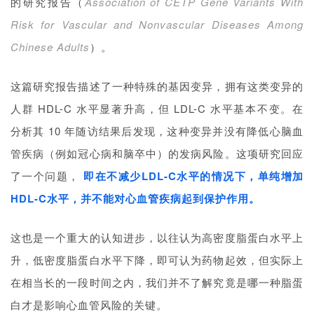
管疾病（例如冠心病和脑卒中）的发病风险。这项研究回应
联
系
了一个问题，
即在不减少LDL-C水平的情况下，单纯增加
我
HDL-C水平，并不能对心血管疾病起到保护作用。
们
这也是一个重大的认知进步，以往认为高密度脂蛋白水平上
升，低密度脂蛋白水平下降，即可认为药物起效，但实际上
在相当长的一段时间之内，我们并不了解究竟是哪一种脂蛋
白才是影响心血管风险的关键。
2022年7月，JAMA Cardiol刊登的
Association Between
High-Density Lipoprotein Cholesterol Levels and
Adverse Cardiovascular Outcomes in High-risk
Populations
则论证了患者HDL-C水平与全因病死率和心血
管病死率之间呈U型曲线关系，即HDL-C水平越高，不良后
果的风险程度越高。