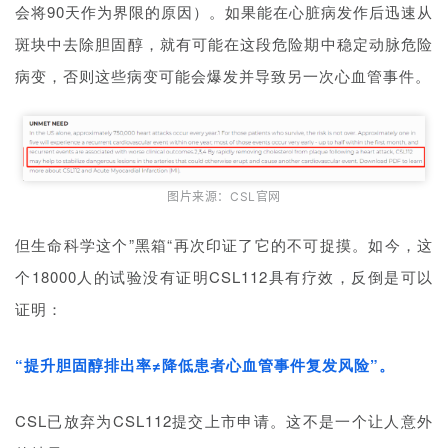
会将90天作为界限的原因）。
如果能在心脏病发作后迅速从
视
斑块中去除胆固醇，就有可能在这段危险期中稳定动脉危险
频
病变，否则这些病变可能会爆发并导致另一次心血管事件。
专
区
精
彩
图片来源：CSL官网
活
动
但生命科学这个”黑箱“再次印证了它的不可捉摸。如今，这
个18000人的试验没有证明CSL112具有疗效，反倒是可以
B
证明：
D
投
融
“提升胆固醇排出率≠降低患者心血管事件复发风险”。
资
平
CSL已放弃为CSL112提交上市申请。这不是一个让人意外
台
登录
注册