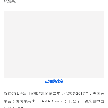
的结果。
药
时
代
学
认知的改变
苑
就在CSL得出Ⅱb期结果的第二年，也就是2017年，美国医
A
学会心脏病学杂志（JAMA Cardiol）刊登了一篇来自中国
l
l
的研究报告（
Association of CETP Gene Variants With
E
Risk for Vascular and Nonvascular Diseases Among
n
Chinese Adults
）。
g
l
i
这篇研究报告描述了一种特殊的基因变异，拥有这类变异的
s
人群 HDL-C 水平显著升高，但 LDL-C 水平基本不变。在
h
分析其 10 年随访结果后发现，这种变异并没有降低心脑血