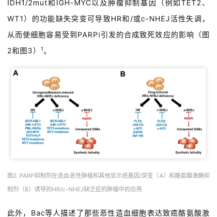
IDH1/2mut和IGH-MYC以及肿瘤抑制基因（例如TET2、
WT1）的功能缺失突变可导致HR和/或c-NHEJ活性失调，
从而使细胞容易受到PARPi引发的合成致死效应的影响（图
1
2和图3）
。
图2. PARP抑制剂在造血恶性肿瘤和其他显示癌基因/突变（A）和酪氨酸激酶抑
制剂（B）诱导的HR/c-NHEJ缺乏症的肿瘤中的应用
此外，Bac等人描述了那些恶性造血细胞表达致癌酪氨酸激