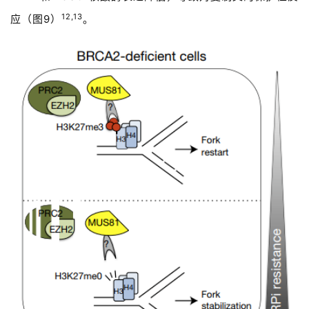
12,13
应（图9）
。