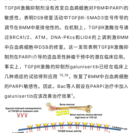
TGFβR激酶抑制剂没有改变白血病细胞对PBM中PARPi的
敏感性，表明DSB修复活动中TGFβR-SMAD3信号传导的
调节在BMM中是排他性的。在机制上，TGFβR激酶信号通
过BRCA1/2、ATM，DNA-PKcs和LIG4的上调刺激BMM
中白血病细胞中DSB的修复。这一发现表明TGFβR激酶抑
制剂在PARPi介导的造血恶性肿瘤干预中的潜在临床应用。
事实上，TGFβR激酶的抑制剂galunisertib已经在临床上
15,16
几种癌症的试验得到应用
，恢复了BMM中白血病细胞
的PARPi敏感性。因此，Bac等人假设在PARPi治疗中加入
1
galun
isertib应该改
善治疗效果
。