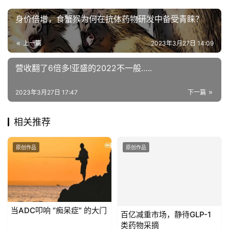
Laberenne, A.C.; Lopez-Crapez, E.; Bibeau, F.;
​身价倍增，食蟹猴为何在抗体药物研发中备受青睐？
Bleuse, J.P.; Romieu, G.; Lamy, P.J. BRCA1 promoter
上一篇
2023年3月27日 14:09
hypermethylation, 53BP1 protein expression and
PARP-1 activity as biomarkers of DNA repair deficit
营收翻了6倍多!亚盛的2022不一般…..
in breast cancer. BMC Cancer 2013, 13, 523.
2023年3月27日 17:47
下一篇
6.Marzio, A.; Puccini, J.; Kwon, Y.; Maverakis, N.K.;
Arbini, A.; Sung, P.; Bar-Sagi, D.; Pagano, M. The F-
相关推荐
Box Domain-Dependent Activity of EMI1 Regulates
原创作品
原创作品
PARPi Sensitivity in Triple-Negative Breast
Cancers. Mol. Cell 2019, 73, 224–237.e226.
7.Marzio, A.; Kurz, E.; Sahni, J.M.; Di Feo, G.;
Puccini, J.; Jiang, S.; Hirsch, C.A.; Arbini, A.A.; Wu,
当ADC叩响 “痴呆症” 的大门
百亿减重市场，静待GLP-1
W.L.; Pass, H.I.; et al. EMSY inhibits homologous
类药物采摘