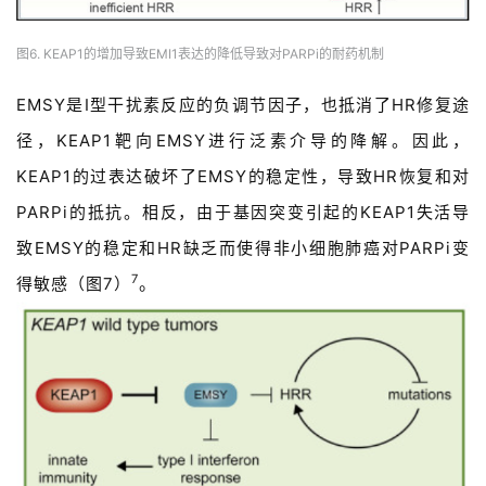
图6. KEAP1的增加导致EMI1表达的降低导致对PARPi的耐药机制
EMSY是I型干扰素反应的负调节因子，也抵消了HR修复途
径，KEAP1靶向EMSY进行泛素介导的降解。因此，
KEAP1的过表达破坏了EMSY的稳定性，导致HR恢复和对
PARPi的抵抗。相反，由于基因突变引起的KEAP1失活导
致EMSY的稳定和HR缺乏而使得非小细胞肺癌对PARPi变
7
。
得敏感（图7）
首
页
药
资