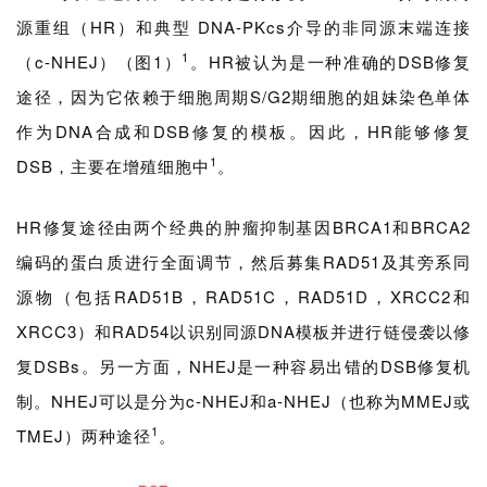
源重组（HR）和典型 DNA-PKcs介导的非同源末端连接
1
（c-NHEJ）（图1）
。HR被认为是一种准确的DSB修复
途径，因为它依赖于细胞周期S/G2期细胞的姐妹染色单体
作为DNA合成和DSB修复的模板。因此，HR能够修复
1
DSB，主要在增殖细胞中
。
HR修复途径由两个经典的肿瘤抑制基因BRCA1和BRCA2
编码的蛋白质进行全面调节，然后募集RAD51及其旁系同
源物（包括RAD51B，RAD51C，RAD51D，XRCC2和
XRCC3）和RAD54以识别同源DNA模板并进行链侵袭以修
复DSBs。另一方面，NHEJ是一种容易出错的DSB修复机
制。NHEJ可以是分为c-NHEJ和a-NHEJ（也称为MMEJ或
1
TMEJ）两种途径
。