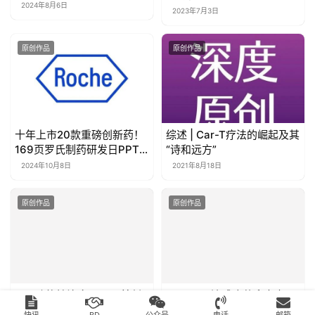
2024年8月6日
recombination repair and the interferon response,
2023年7月3日
promoting lung cancer immune evasion. Cell 2022,
原创作品
原创作品
185, 169–183.e119.
8.Mirman, Z.; Lottersberger, F.; Takai, H.; Kibe, T.;
Gong, Y.; Takai, K.; Bianchi, A.; Zimmermann, M.;
Durocher, D.; de Lange, T. 53BP1–RIF1–shieldin
十年上市20款重磅创新药！
综述 | Car-T疗法的崛起及其
169页罗氏制药研发日PPT
“诗和远方”
counteracts DSB resection through CST- and Pol_-
展望十年雄心壮志（可下
2024年10月8日
2021年8月18日
dependent fill-in. Nature 2018, 560, 112–116.
载）
原创作品
原创作品
9.Drané, P.; Brault, M.-E.; Cui, G.; Meghani, K.;
Chaubey, S.; Detappe, A.; Parnandi, N.; He, Y.;
Zheng, X.-F.; Botuyan, M.V.; et al. TIRR regulates
53BP1 by masking its histone methyl-lysine binding
function. Nature 2017, 543, 211–216.
19%功能性治愈！GSK首创
Moderna流感疫苗迎来大
乙肝新药将利好中国患者
考！