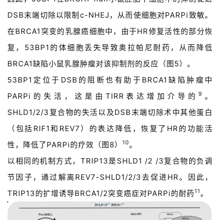
台
登录
注册
DSB末端切除以限制c-NHEJ，从而使细胞对PARPi致敏。
在BRCA1突变的乳腺癌细胞中，由于HR修复活性的部分恢
药
复，53BP1的体细胞丢失导致奥拉帕尼耐药，从而降低
时
代
BRCA1缺陷小鼠乳腺肿瘤对该抑制剂的反应（图5）。
学
53BP1定位于DSB的阻断也有助于BRCA1缺陷肿瘤中
苑
9
PARPi的失活，这是由TIRR表达增加介导的
。
A
SHLD1/2/3复合物的失活以及DSB末端切除术中其他蛋白
l
（包括RIF1和REV7）的表达降低，恢复了HR的功能活
l
10
性，降低了PARPi的疗效（图8）
。
E
n
以相同的机制方式，TRIP13是SHLD1 /2 /3复合物的负调
g
节因子，通过解离REV7-SHLD1/2/3去促进HR。因此，
l
11
TRIP13的扩增诱导BRCA1/2突变癌症对PARPi的耐药
。
i
s
h