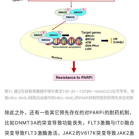
图11. 通过在缺氧骨髓微环境中激活TGF-β1—TGFβR—SMAD2/3信号传导，恢
复HR/c-NHEJ缺陷白血病中的HR/c-NHEJ的PARP抑制剂耐药的预先存在机制
除此之外，还有一些其它预先存在的对PARPi的耐药机制，
比如DNMT3A的突变导致功能丧失，FLT3激酶与ITD融合
突变导致FLT3激酶激活，JAK2的V617K突变导致JAK2激