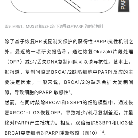
图9. MRE1、MUS81和EZH2的下调导致对PARPi的耐药机制
除了基于恢复HR或复制叉保护的获得性PARPi抗性机制之
外，最近的一项研究报告称，通过恢复Okazaki片段处理
（OFP）减少/丢失DNA复制间隙可以诱导抗性。基本上，
据报道，复制间隙是BRCA1/2缺陷细胞中PARPi反应的主
要决定因素。一般来说，BRCA1/2的缺乏会扩大复制间
1
隙，导致细胞的PARPi敏感性
。
然而，在同时敲除BRCA1和53BP1的细胞模型中，通过恢
复XRCC1-LIG3恢复OFP，导致减少/耗尽复制差距，并最
终对PARPi产生抵抗力。相反，双倍敲除53BP1和LIG3使
14
BRCA1突变细胞对PARPi重新敏感（图10）
。