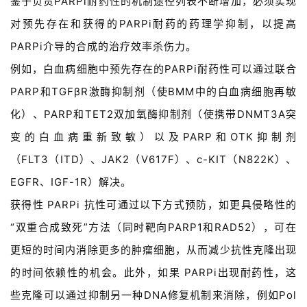
鉴于负责PARPi耐药性的机制途径列表不断增加，必须实现
对预先存在和获得的PARPi耐药的药理学抑制，以提高
PARPi介导的合成的治疗效率杀伤力。
例如，白血病细胞中预先存在的PARPi耐药性可以通过联合
PARP和TGFβR激酶抑制剂（使BMM中的白血病细胞再敏
化）、PARP和TET2双加氧酶抑制剂（使携带DNMT3A突
变的白血病重新致敏）以及PARP和OTK抑制剂
（FLT3（ITD）、JAK2（V617F）、c-KIT（N822K）、
EGFR、IGF-1R）解决。
获得性 PARPi 抗性可通过以下方式预防，如更具侵略性的
“双重合成致死”方法（同时靶向PARP1和RAD52），可在
更短的时间内消除更多的肿瘤细胞，从而减少抗性克隆出现
的时间依赖性的机会。此外，如果 PARPi出现耐药性，这
些克隆可以通过抑制另一种DNA修复机制来消除，例如Pol