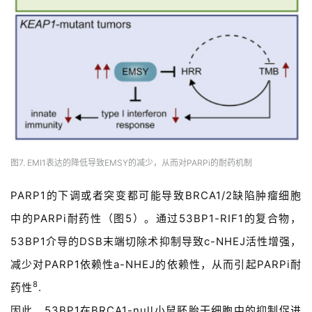
讯
视
频
专
区
精
彩
图7. EMI1表达的降低导致EMSY的减少，从而对PARPi的耐药机制
活
动
PARP1的下调或者突变都可能导致BRCA1/2缺陷肿瘤细胞
中的PARPi耐药性（图5）。通过53BP1-RIF1的复合物，
B
53BP1介导的DSB末端切除术抑制导致c-NHEJ活性增强，
D
投
减少对PARP1依赖性a-NHEJ的依赖性，从而引起PARPi耐
融
8
药性
.
资
因此，53BP1在BRCA1-null小鼠胚胎干细胞中的抑制促进
平