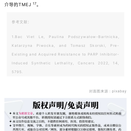
17
介导的TMEJ
。
参考文献：
1.Bac Viet Le, Paulina Podszywałow-Bartnicka,
Katarzyna Piwocka, and Tomasz Skorski, Pre-
Existing and Acquired Resistance to PARP Inhibitor-
Induced Synthetic Lethality, Cancers 2022, 14,
5795.
2.Quigley, D.; Alumkal, J.J.; Wyatt, A.W.; Kothari, V.;
封面图来源：pixabay
Foye, A.; Lloyd, P.; Aggarwal, R.; Kim, W.; Lu, E.;
Schwartzman, J.; et al. Analysis of Circulating Cell-
Free DNA Identifies Multiclonal Heterogeneity of
BRCA2 Reversion Mutations Associated with
Resistance to PARP Inhibitors. Cancer Discov. 2017,