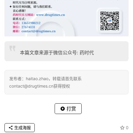
7, 999–1005.
3.Sakai, W.; Swisher, E.M.; Karlan, B.Y.; Agarwal,
M.K.; Higgins, J.; Friedman, C.; Villegas, E.;
Jacquemont, C.; Farrugia, D.J.; Couch, F.J.; et al.
Secondary mutations as a mechanism of cisplatin
本篇文章来源于微信公众号: 药时代
resistance in BRCA2-mutated cancers. Nature 2008,
451, 1116–1120.
发布者：haitao.zhao，转载请首先联系
4.Edwards, S.L.; Brough, R.; Lord, C.J.; Natrajan, R.;
contact@drugtimes.cn获得授权
Vatcheva, R.; Levine, D.A.; Boyd, J.; Reis-Filho,
J.S.; Ashworth, A. Resistance to therapy caused by
打赏
intragenic deletion in BRCA2. Nature 2008, 451,
1111–1115.
生成海报
0
5.Jacot,W.; Thezenas, S.; Senal, R.; Viglianti, C.;