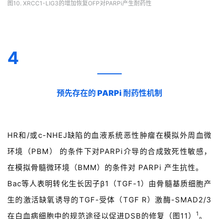
图10. XRCC1-LIG3的增加恢复OFP对PARPi产生耐药性
4
预先存在的 PARPi 耐药性机制
HR和/或c-NHEJ缺陷的血液系统恶性肿瘤在模拟外周血微
环境（PBM） 的条件下对PARPi介导的合成致死性敏感，
在模拟骨髓微环境（BMM）的条件对 PARPi 产生抗性。
Bac等人表明转化生长因子β1（TGF-1）由骨髓基质细胞产
生的激活缺氧诱导的TGF-受体（TGF R）激酶-SMAD2/3
1
在白血病细胞中的规范途径以促进DSB的修复（图11）
。