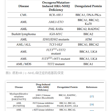
图3. 诱发HR / c-NHEJ缺乏症的癌基因/突变