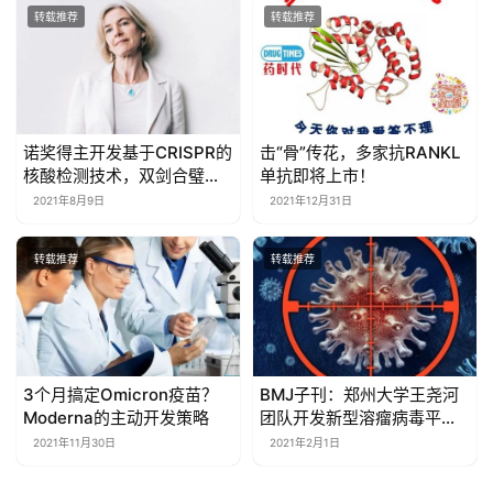
转载推荐
转载推荐
诺奖得主开发基于CRISPR的
击“骨”传花，多家抗RANKL
核酸检测技术，双剑合璧，
单抗即将上市！
20分钟即可检测新冠
2021年8月9日
2021年12月31日
转载推荐
转载推荐
3个月搞定Omicron疫苗？
BMJ子刊：郑州大学王尧河
Moderna的主动开发策略
团队开发新型溶瘤病毒平
台，有效对抗最致命癌症胰
2021年11月30日
2021年2月1日
腺癌