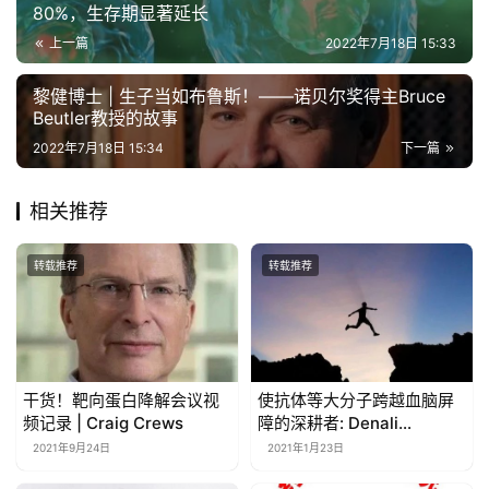
80%，生存期显著延长
上一篇
2022年7月18日 15:33
黎健博士 | 生子当如布鲁斯！——诺贝尔奖得主Bruce
Beutler教授的故事
2022年7月18日 15:34
下一篇
相关推荐
转载推荐
转载推荐
干货！靶向蛋白降解会议视
使抗体等大分子跨越血脑屏
频记录 | Craig Crews
障的深耕者: Denali
Therapeutics！
2021年9月24日
2021年1月23日