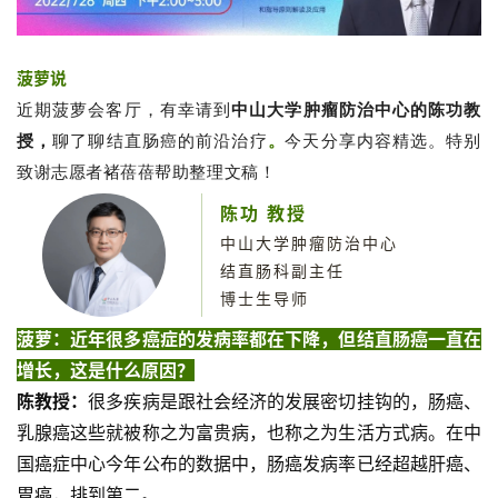
菠萝说
近期菠萝会客厅，有幸请到
中山大学
肿瘤防治中心的陈功教
聊了聊结直肠癌的前沿治疗
今天分享内容精选。特别
授
，
。
致谢志愿者褚蓓蓓帮助整理文稿！
陈功
教授
中山大学肿瘤防治中心
结直肠科副主任
博士生导师
菠萝：近年很多癌症的发病率都在下降，但结直肠癌一直在
增长，这是什么原因？
陈教授：
很多疾病是跟社会经济的发展密切挂钩的，肠癌、
乳腺癌这些就被称之为富贵病，也称之为生活方式病。在中
国癌症中心今年公布的数据中，肠癌发病率已经超越肝癌、
胃癌，排到第二。