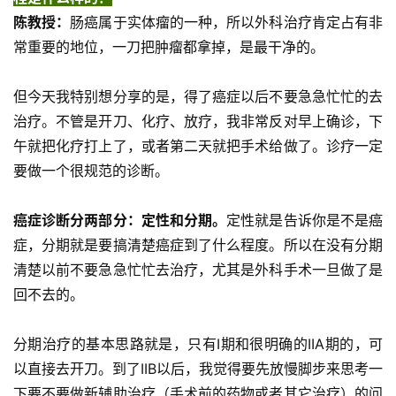
页
陈教授：
肠癌属于实体瘤的一种，所以外科治疗肯定占有非
常重要的地位，一刀把肿瘤都拿掉，是最干净的。
药
资
但今天我特别想分享的是，得了癌症以后不要急急忙忙的去
讯
治疗。不管是开刀、化疗、放疗，我非常反对早上确诊，下
午就把化疗打上了，或者第二天就把手术给做了。诊疗一定
视
频
要做一个很规范的诊断。
专
区
癌症诊断分两部分：定性和分期。
定性就是告诉你是不是癌
症，分期就是要搞清楚癌症到了什么程度。所以在没有分期
精
清楚以前不要急急忙忙去治疗，尤其是外科手术一旦做了是
彩
回不去的。
活
动
分期治疗的基本思路就是，只有I期和很明确的IIA期的，可
以直接去开刀。到了IIB以后，我觉得要先放慢脚步来思考一
B
下要不要做新辅助治疗（手术前的药物或者其它治疗）的问
D