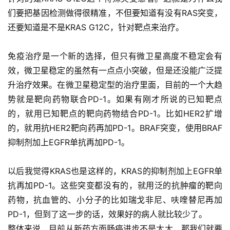
l
们要把基因检测做得很精准，不但要知道有没有
RAS
突变，
i
还要知道是不是
KRAS G12C
，针对靶点来治疗。
s
h
免疫治疗是一个新的选择，但只有微卫星高度不稳定会有
效，微卫星稳定的虽然有一点点小突破，但是还没能广泛提
联
升治疗效果。在微卫星稳定型的治疗里面，目前的一个大趋
系
势就是靶向药物联合PD-1。如果有刚才所说的已知靶点
我
们
的，就用已知靶点的靶向药物结合PD-1。比如HER2扩增
的，就用抗HER2靶向药再加PD-1。BRAF突变，使用BRAF
抑制剂加上EGFR单抗再加PD-1。
以后我觉得KRAS也是这样的，KRAS的抑制剂加上EGFR单
抗再加PD-1。这些突变都没有的，就用泛的抗肿瘤的靶向
药物，抗血管的、小分子的比如瑞戈非尼、呋喹替尼再加
PD-1，但到了这一步的话，效果好的病人就比较少了。
整体来说，目前从新药方面肠癌进步不是太大，那我们就要