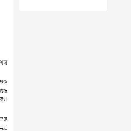
利可
型
治
布的报
预计
罕见
其后