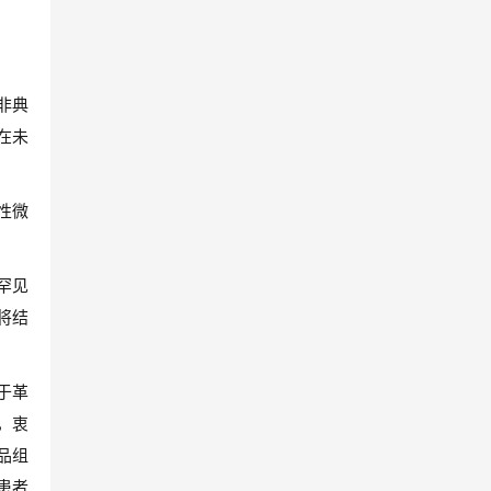
非典
药在未
性微
些罕见
将结
于革
，衷
品组
患者