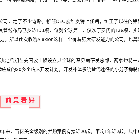
。“想我阿斯利康，也是一代巨头，怎么能折了面子？” 终于在2020
公司，走了不少弯路。新任CEO索维奥特上任后，纠正了以往的错
其管线布局已多达103项，位列全球第二，仅次于罗氏的139项，实
力。所以此次收购Alexion这样一个有着强大研发能力的公司，也算
利康也决定后期在美国波士顿设立其全球的罕见病研发总部，两家也将一
适应症的20多个
临床开发
计划，开发补体系统替代途径的
小分子
抑制
前 景 看 好
0年来，百亿美金级别的并购案例有接近20起，平均1年近2起。其中