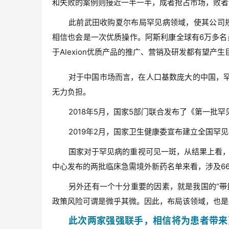
和失败的案例则接近一半一半，成者抢占市场，败者
此前武田收购夏尔布局罕见病领域，使其公司规模
相信也会是一次优质操作。阿斯利康全球有6万多名员
于Alexion优质产品的推广、营销及研发都有望产
对于中国市场而言，在人口基数庞大的中国，
无力负担。
2018年5月，国家5部门联合发布了《第一批罕
2019年2月，国家卫生健康委宣布建立全国
国家对于罕见病的重视可见一斑，从结果上看，
中心发布的两批临床急需境外新药名单来看，涉及66
另外还有一个十分重要的因素，就是我国的“
带
政策风险可谓是微乎其微。因此，布局该领域，也是
此次两家强强联手，相信将为患者带来