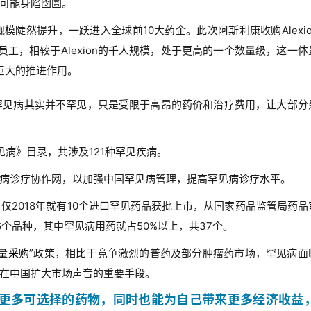
可能身陷囹圄。
陡然提升，一跃进入全球前10大药企。此次阿斯利康收购Alexio
工，相较于Alexion的千人规模，处于更高的一个数量级，这一体
生巨大的推进作用。
罕见病其实并不罕见，只是受限于高昂的药价和治疗费用，让大部分
见病》目录，共涉及121种罕见疾病。
罕见病诊疗协作网，以加强中国罕见病管理，提高罕见病诊疗水平。
仅2018年就有10个进口罕见药品获批上市，从国家药品监管局药品
个品种，其中罕见病用药就占50%以上，共37个。
量采购
”政策，相比于竞争激烈的普药及部分肿瘤药市场，罕见病面
在中国扩大市场声音的重要手段。
更多可选择的药物，同时也能为自己带来更多经济收益