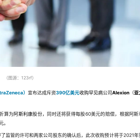
（图源：123rf）
traZeneca）
宣布达成斥资
390亿美元
收购
罕见病
公司
Alexion
（
亚
例折算为
阿斯利康
股份，同时还将获得每股60美元的赔偿，根据阿斯
元。
了监管的许可和两家公司股东的确认后，此次收购预计将于2021年