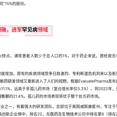
司”15%的股份。
明确，进军
罕见病
领域
大特点，通常患者人数少于总人口的1%，对于药企来说，曾经是无
程度增加、原有的疾病领域竞争日趋激烈、
专利
断崖危机到来以及新
新药
研发
领域又重新进入了人们的视野。根据EvaluatePharma发
11.1%，远高于非孤儿药市场（复合增长率仅5.3%）。到2022年，
销售额
的21.4%。孤儿药的市场表现将优于整个处方药市场。
的领头企业之一，有着强大的研发团队，总部位于美国威斯康星州，专注于
具创新企业榜中，排名22，在
医药
及
生物技术
公司中排名第6（排在