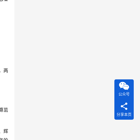
，两
公众号
算茁
分享本页
、辉