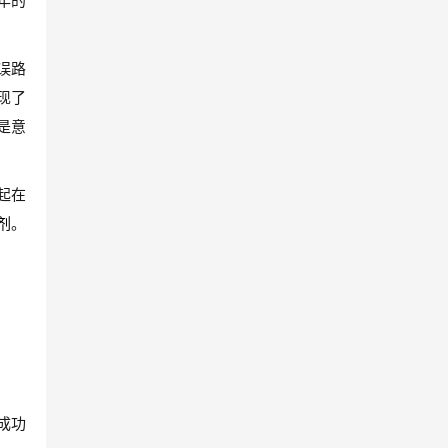
年的
误路
现了
是意
起在
剂
。
成功