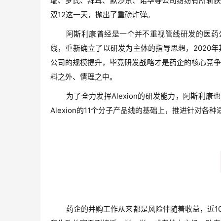
瑞、
罗氏
、
拜耳
、
默沙东
、
诺华
等公司纷纷有所斩获
双12这一天，抛出了重磅炸弹。
阿斯利康曾经是一个并不重视管线研发的医药
线，重新确立了以研发为主体的指导思想，2020年
公司的规模提升，毕竟研发
战略
才是药企的核心竞争
料之外、情理之中。
为了全力发挥Alexion的研发能力，阿斯
Alexion的11个分子产品线的基础上，推进针对各种
药企的并购工作从来都是风险伴随着收益，近1