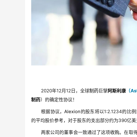
2020年12月12日，全球
制药
巨擘
阿斯利康
（As
制药
）的确定性协议！
根据协议，
Alexion
的股东将以1:2.1234的比
的平均股价参考，对于股东的支出部分约为390亿美
两家公司的董事会一致通过了这项
收购
。在取得