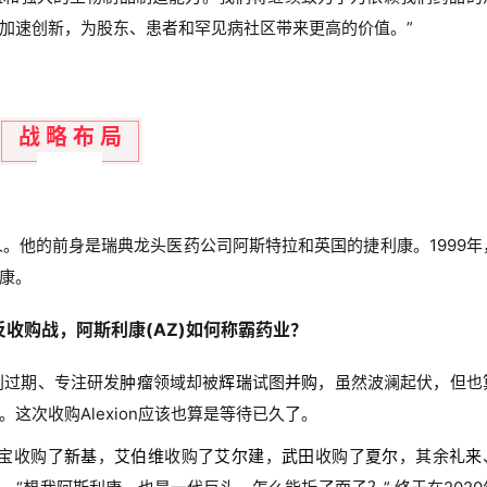
加速创新，为股东、患者和罕见病社区带来更高的价值。”
战 略 布 局
。他的前身是瑞典龙头医药公司阿斯特拉和英国的捷利康。1999年
康。
了反收购战，阿斯利康(AZ)如何称霸药业？
利过期、专注研发
肿瘤
领域却被
辉瑞
试图
并购
，虽然波澜起伏，但也
这次收购Alexion应该也算是等待已久了。
贵宝收购了
新基
，
艾伯维
收购了
艾尔建
，
武田
收购了
夏尔
，其余
礼来