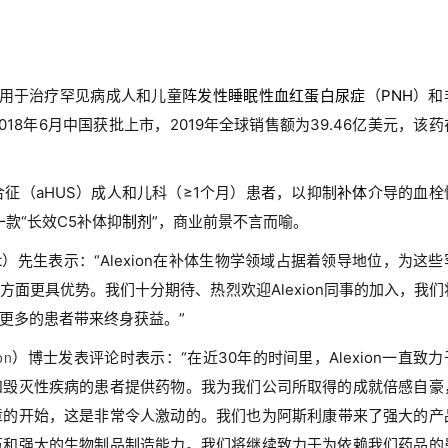
用于治疗罕见病成人和儿童
阵发性睡眠性血红蛋白尿症
（
PNH
）和
018年6月中国获批上市，2019年全球销售额为39.46亿美元，该
征（aHUS）成人和儿科（≥1个月）患者，以抑制
补体
介导的血栓
一款“长效C5补体抑
制剂
”，商业前景不言而喻。
oriot）先生表示：“Alexion在补体生物学领域占据着领导地位，为这
方面更具优势。我们十分期待、热烈欢迎Alexion同事的加入，我们
更多的患者带来终身获益。”
on
）博士发表评论时表示：“在近30年的时间里，Alexion一直致力
和毁灭性疾病的患者提供药物。我为我们公司所取得的成就倍感自豪
章的开始，这是非常令人激动的。我们也为阿斯利康带来了强大的产
伍和强大的生物制品制造能力。我们将继续致力于为依赖我们药品的