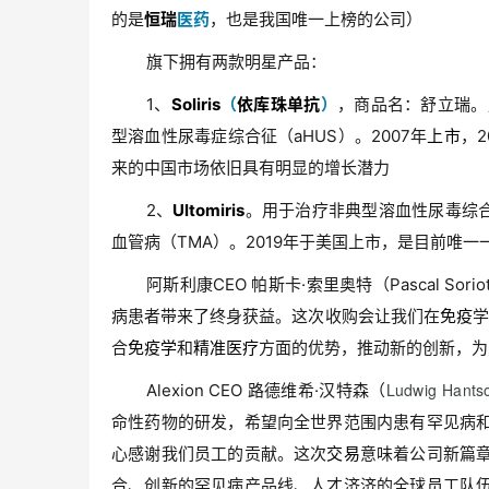
的是
恒瑞
医药
，也是我国唯一上榜的公司）
旗下拥有两款明星产品：
1、
Soliris
（
依库珠单抗
）
，商品名：舒立瑞。
型溶血性尿毒症综合征（aHUS）。2007年
上市
，2
来的中国市场依旧具有明显的增长潜力
2、
Ultomiris
。用于治疗非典型溶血性尿毒综合
血管病（TMA）。2019年于美国上市，是目前唯一
阿斯利康CEO 帕斯卡·索里奥特（Pascal S
病患者带来了终身获益。这次收购会让我们在
免疫
学
合
免疫学
和
精准医疗
方面的优势，推动新的创新，为
Ludwig Hants
Alexion CEO 路德维希·汉特森（
命性药物的研发，希望向全世界范围内患有罕见病
心感谢我们员工的贡献。这次
交易
意味着公司新篇
合、创新的罕见病产品线、人才济济的全球员工队