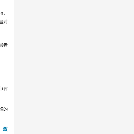
n，
量对
患者
审评
临的
，双