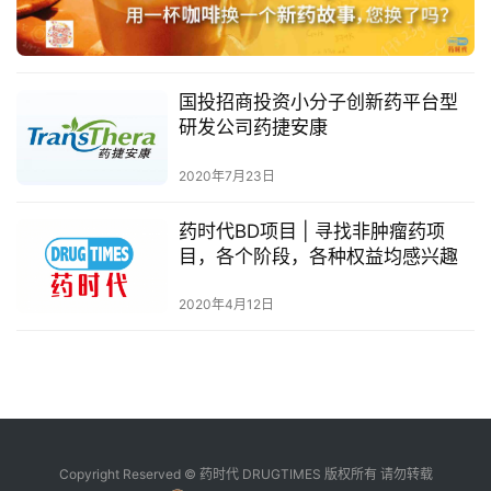
融
资
平
台
登录
注册
国投招商投资小分子创新药平台型
研发公司药捷安康
药
时
2020年7月23日
代
学
药时代BD项目 | 寻找非肿瘤药项
苑
目，各个阶段，各种权益均感兴趣
2020年4月12日
A
l
l
E
n
g
l
Copyright Reserved © 药时代 DRUGTIMES 版权所有 请勿转载