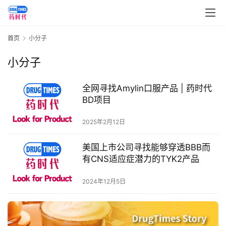
药
资
讯
首页
小分子
小分子
视
频
全网寻找Amylin口服产品 | 药时代
专
BD项目
区
2025年2月12日
精
彩
美国上市公司寻找能够穿透BBB而
活
有CNS适应症潜力的TYK2产品
动
2024年12月5日
B
D
投