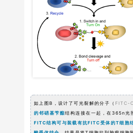
如上图B，设计了可光裂解的分子（
FITC-O
的邻硝基苄酯
结构连接在一起，在365n
FITC结构可与装载有抗FITC受体的T
酸受体结合
，结果是将T细胞拉到肿瘤细胞