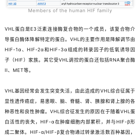
Members of the human HIF family
VHL蛋白是E3泛素连接酶复合物的一个成员，该复合物介
导蛋白酶体降解特定的蛋白。VHL的主要作用是降解调节由
HIF
-1α、HIF-2α和HIF-3α组成的转录因子的低氧诱导因
子（HIF）家族。其它受VHL调控的蛋白还包括RNA聚合酶
II、MET等。
VHL基因经常会发生突变失活，由此造成的VHL综合征属于
显性遗传癌症，易患眼、脑、脊髓、肾、胰腺和肾上腺的各
种恶性和良性肿瘤。VHL综合征发生的原因在于随着VHL蛋
白活性的丧失，HIF-α在肿瘤细胞内部累积，并与HIF-β形
成二聚体。HIF-α/HIF-β复合物通过转录激活数百种基因，