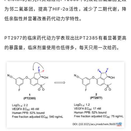
为邻二氟基团，提高了HIF-2α活性，减少了二期代谢，降
低亲脂性
并显著改
善药代动力学特性。
PT2977的临床药代动力学表现出比PT2385有着显著更高
首
的暴露量，临床剂量使用也低得多，每天只用一次给药。
页
药
资
讯
视
频
专
区