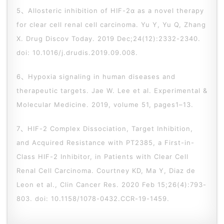
5、
Allosteric inhibition of HIF-2α as a novel therapy
for clear cell renal cell carcinoma. Yu Y, Yu Q, Zhang
X. Drug Discov Today. 2019 Dec;24(12):2332-2340.
doi: 10.1016/j.drudis.2019.09.008.
6、Hypoxia signaling in human diseases and
therapeutic targets. Jae W. Lee et al. Experimental &
Molecular Medicine. 2019, volume 51, pages1–13.
7、
HIF-2 Complex Dissociation, Target Inhibition,
and Acquired Resistance with PT2385, a First-in-
Class HIF-2 Inhibitor, in Patients with Clear Cell
Renal Cell Carcinoma. Courtney KD, Ma Y, Diaz de
Leon et al., Clin Cancer Res. 2020 Feb 15;26(4):793-
803. doi: 10.1158/1078-0432.CCR-19-1459.