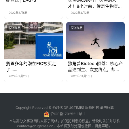
靶点说 | LAG-3
火热的CAR-T！火热的人
才！8小时前，传奇生物宣布
了「范晓虎博士离职」的消
2022年5月5日
2022年4月2日
息，复星凯特：这剧情我
熟，王立群博士也是..
原创作品
原创作品
搁置多年的潜在FIC被买走
独角兽Biotech陨落：核心产
了……
品达到主、次要终点，却要
终止开发？股价大跌77%……
2024年2月20日
2023年11月13日
Copyright Reserved © 药时代 DRUGTIMES 版权所有 请勿转载
沪ICP备17025211号-1
本站部分文字及图片来源于网络，如侵犯到您的权益，请及时告知并联系
contact@drugtimes.cn
，本站将及时处理或撤换，特此声明。