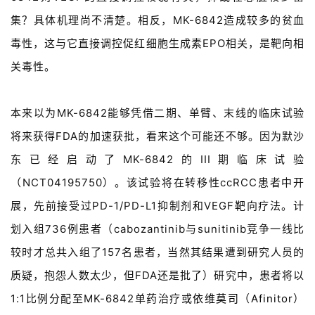
集？具体机理尚不清楚。相反，MK-6842造成较多的贫血
毒性，这与它直接调控促红细胞生成素EPO相关，是靶向相
关毒性。
本来以为MK-6842能够凭借二期、单臂、末线的临床试验
将来获得FDA的加速获批，看来这个可能还不够。因为默沙
东
已经启动了MK-6842的III期临床试验
（NCT04195750）。该试验将在转移性ccRCC患者中开
展，先前接受过PD-1/PD-L1抑制剂和VEGF靶向疗法。计
划入组736例患者（cabozantinib与sunitinib竞争一线比
较时才总共入组了157名患者，当然其结果遭到研究人员的
质疑，抱怨人数太少，但FDA还是批了）研究中，患者将以
1:1比例分配至MK-6842单药治疗或
依维莫司
（
Afinitor
）