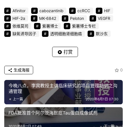
Afinitor
cabozantinib
ccRCC
HIF
HIF-2α
MK-6842
Peloton
VEGFR
依维莫司
紫薯博士
紫薯博士专栏
缺氧诱导因子
透明细胞肾细胞癌
默沙东
打赏
生成海报
0
今晚八点，李宾教授主讲临床研究的项目管理培训之沟
通管理
上一篇
2020年6月1日 07:30
FDA批准首个​阿尔茨海默症Tau蛋白成像试剂
2020年6月2日 07:49
下一篇