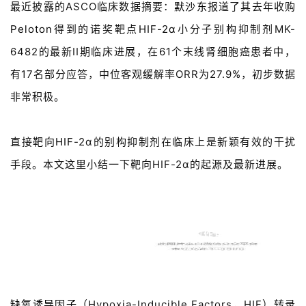
最近披露的ASCO临床数
据摘要：
默沙东
报道了其去年收购
Peloton
得到的诺奖靶点
HIF-2α
小分子别构抑制剂MK-
6482的最新II期
临床进展，在61个末线肾细胞癌患者中，
有17名部分应答，中位客观缓解率ORR为27.9%，初步数据
非常积极。
直接靶向
HIF
-2α的别构抑制剂在临床上是新颖有效的干扰
手段。本文这里小结一下靶向HIF-2α的起源及最新进展。
HIF的作用机制
缺氧诱导因子
（Hypoxia-I
nducible F
actors，HIF）
转录