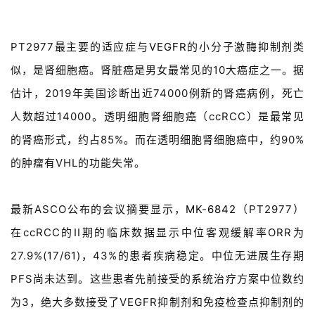
A
l
PT2977最主要的适应症与
VEGFR
的小分子激酶抑制剂类
l
似，是肾细胞癌。肾脏癌是男女最常见的10大癌症之一。据
E
n
估计，2019年美国诊断出近74000例新的肾癌病例，死亡
g
人数超过14000。透明细胞肾细胞癌（ccRCC）是最常见
l
的肾癌形式，约占85%。而在透明细胞肾细胞癌中，约90%
i
s
的肿瘤有VHL的功能失常。
h
最新ASCO公布的会议摘要显示，
MK-6842
（PT2977）
联
系
在ccRCC的II期的临床数据显示中位客观缓解率ORR为
我
27.9%(17/61)，43%的患者疾病稳定。中位无进展生存期
们
PFS尚未达到。这些患者先前接受的系统治疗方案中位数约
为3，绝大多数接受了VEGFR抑制剂和免疫检查点抑制剂的