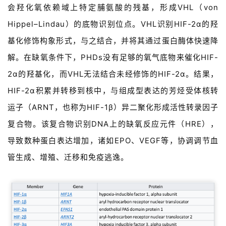
会羟化氧依赖域上特定脯氨酸的残基，形成VHL（von
Hippel–Lindau）的底物识别位点。VHL识别HIF-2α的羟
基化修饰构象形式，与之结合，并将其通过蛋白酶体快速降
解。
在缺氧条件下，PHDs没有足够的氧气底物来催化HIF-
2α的羟基化，而VHL无法结合未经修饰的HIF-2α。结果，
HIF-2α积累并转移到核中，与组成型表达的芳烃受体核转
运子（ARNT，也称为HIF-1β）异二聚化形成活性转录因子
复合物。该复合物识别DNA上的缺氧反应元件（HRE），
导致数种蛋白表达增加，诸如EPO、VEGF等，协调调节血
管生成、增殖、迁移和免疫逃逸。