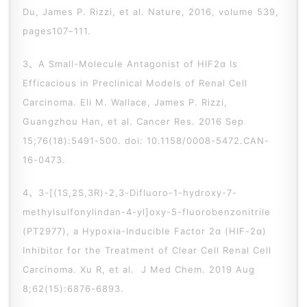
Du, James P. Rizzi, et al. Nature, 2016, volume 539,
pages107–111.
3、A Small-Molecule Antagonist of HIF2α Is
Efficacious in Preclinical Models of Renal Cell
Carcinoma. Eli M. Wallace, James P. Rizzi,
Guangzhou Han, et al. Cancer Res. 2016 Sep
15;76(18):5491-500. doi: 10.1158/0008-5472.CAN-
16-0473.
4、3-[(1S,2S,3R)-2,3-Difluoro-1-hydroxy-7-
methylsulfonylindan-4-yl]oxy-5-fluorobenzonitrile
(PT2977), a Hypoxia-Inducible Factor 2α (HIF-2α)
Inhibitor for the Treatment of Clear Cell Renal Cell
Carcinoma. Xu R, et al. J Med Chem. 2019 Aug
8;62(15):6876-6893.