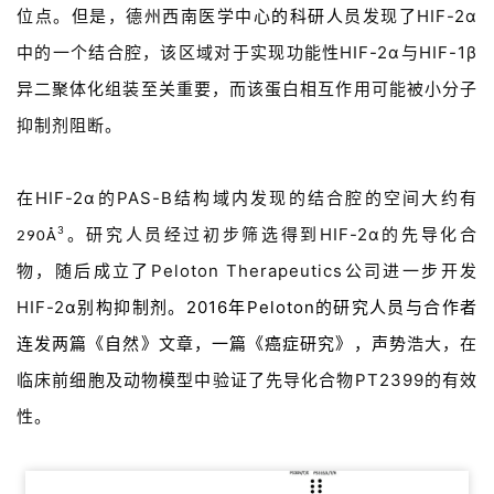
位点。但是，德州西南医学中心
的科研人
员发现了HIF-2α
中的一个结合腔，该区域对于实现功能性HIF-2α与HIF-1β
异二聚体化组装至关重要，而该蛋白相互作用可能被小分子
抑制剂阻断。
在HIF-2α的PAS-B结构域内发现的结合腔的空间大约有
。研究人员经过初步筛选得到HIF-2α的先导化合
3
290Å
物，随后成立了Peloton Therapeutics公司进一步开发
HIF-2
α别构抑制剂。2016年Peloton的研究人员与合作者
连发两篇《自然》文章，一篇《癌症研究》，声势
浩大，在
临床前细胞及动物模型中验证了先导化合物PT2399的有效
性。