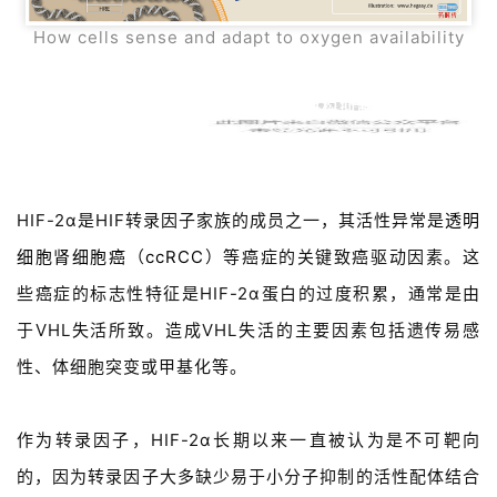
How cells sense and adapt to oxygen availability
HIF-2α别构抑制剂的发现
HIF-2α是HIF转录因子家族的成员之一，其活性异常是
透明
细胞肾细胞癌
（
ccRCC
）等癌症的关键致癌驱动因素。这
些癌症的标志性特征是HIF-2α蛋白的过度积累，通常是由
于VHL失活所致。造成VHL失活的主要因素包括遗传易感
性、
体细胞突变或甲基化等。
作为转录因子，HIF-2α长期以来一直被认为是不可靶向
的，因为转录因子大多缺少易于小分子抑制的活性配体结合