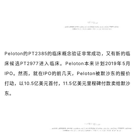
精
彩
活
动
默沙东
收
购Peloton
B
D
投
Peloton的PT2385的临床概念验证非常成功，又有新的临
融
床候选PT2977进入临床。Peloton本来计
划2019年5月
资
IPO。然而，就在IPO的前几天，Peloton被默沙东的报价
平
台
打动，以10.5亿美元首付，11.5亿美元里程碑付款
卖给默沙
登录
注册
东
。
药
时
代
学
HIF-2α最新临床进展及研发方向
苑