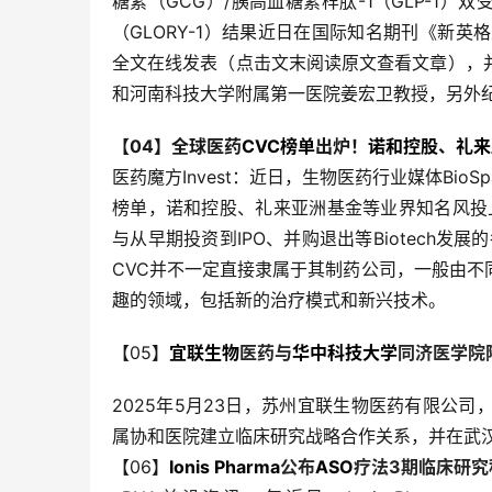
糖素（GCG）/胰高血糖素样肽-1（GLP-1
（GLORY-1）结果近日在国际知名期刊《新英格兰医学杂志》
全文在线发表（点击文末阅读原文查看文章），
和河南科技大学附属第一医院姜宏卫教授，另外
【04】全球医药
CVC榜单
出炉！
诺和控股
、
礼来
医药魔方Invest：近日，生物医药行业媒体BioS
榜单，诺和控股、礼来亚洲基金等业界知名风投上
与从早期投资到IPO、并购退出等Biotech
CVC并不一定直接隶属于其制药公司，一般由
趣的领域，包括新的治疗模式和新兴技术。
【05】
宜联生物
医药与
华中科技大学
同济医学院
2025年5月23日，苏州宜联生物医药有限公
属协和医院建立临床研究战略合作关系，并在武
【06】
Ionis Pharma
公布
ASO
疗法3期临床研究