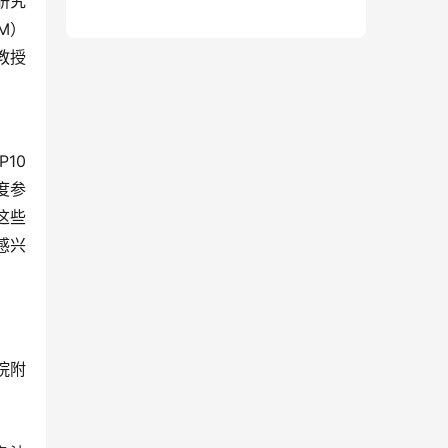
研究
JM）
教授
10
度参
这些
感兴
院附