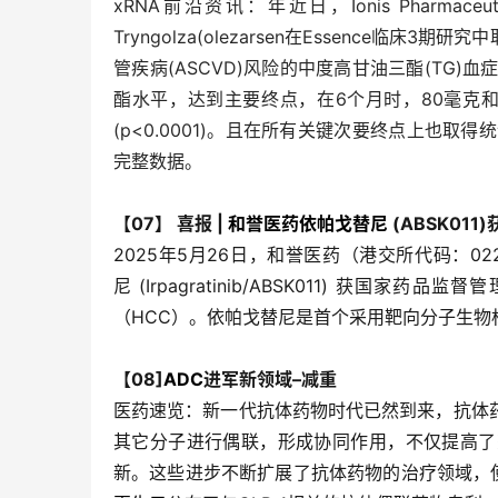
xRNA前沿资讯：年近日，Ionis Pharmaceut
Tryngolza(olezarsen在Essence
管疾病(ASCVD)风险的中度高甘油三酯(TG)血
酯水平，达到主要终点，在6个月时，80毫克和
(p<0.0001)。且在所有关键次要终点上也取
完整数据。
【07】
喜报 |
和誉医药
依帕戈替尼
(ABSK01
2025年5月26日，和誉医药（港交所代码：0
尼 (Irpagratinib/ABSK011) 获
（HCC）。依帕戈替尼是首个采用靶向分子生物
【08]
ADC
进军新领域–减重
医药速览：新一代抗体药物时代已然到来，抗体
其它分子进行偶联，形成协同作用，不仅提高了
新。这些进步不断扩展了抗体药物的治疗领域，使