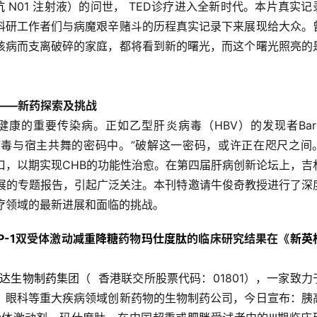
抗
N01 注射液）的问世， TED诊疗进入全新时代。本片真实记
、科研工作者们与病魔艰辛赌斗的历程真实记录下来展现给大众。
该病而支离破碎的家庭，都将看到新的曙光，而这个曙光照亮的
”——新药探索及挑战
康的重要传染病。正如乙型肝炎病毒（HBV）的发现者Baruc
藏在病毒与宿主共舞的密码中。”破解这一密码，或许正在咫尺之间
口，以期实现CHB的功能性治愈。在第四届肝病创新论坛上，吉
进展的专题报告，引起广泛关注。本刊特邀请牛俊奇教授进行了深
疗领域的最新进展和面临的挑战。
P-1
双受体激动
减重
降糖
药物
玛仕度肽
的临床研究结果在《
新英
达生物制药
集团（  香港联交所股票代码：01801），一家致力
、眼科等重大疾病领域创新药物的生物制药公司，今日宣布：胰