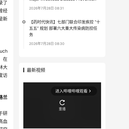
录了
2026年7月28日 08:31
曾经
是新
【药时代快讯】七部门联合印发疾控 “十
五五” 规划 部署六大重大传染病防控任
务
2026年7月28日 08:30
h 
。在
林大
最新视频
度访
格兰
于研
高血