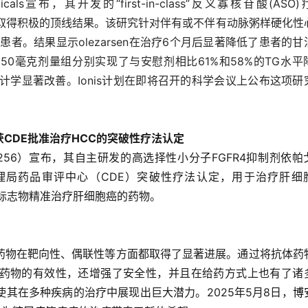
icals宣布，其开发的“first-in-class”反义寡核苷酸(ASO
临床3期研究中取得积极的顶线结果。该研究针对伴有或不伴有动脉粥样硬化
症患者。结果显示olezarsen在治疗6个月后显著降低了患者的甘
50毫克剂量组分别实现了与安慰剂相比61%和58%的TG水平
得统计学显著改善。Ionis计划在即将召开的科学会议上公布这项研
1)获CDE批准治疗HCC的突破性疗法认定
2256）宣布，其自主研发的高选择性小分子FGFR4抑制剂依帕
国家药品监督管理局药品审评中心（CDE）突破性疗法认定，用于治疗肝细
标志物精准治疗肝细胞癌的药物。
药物在靶向性、偶联性等方面都取得了显著进展。通过将抗体药
药物的有效性，还增强了安全性，并且在给药方式上也有了诸
其在多种疾病的治疗中展现出巨大潜力。2025年5月8日，
博