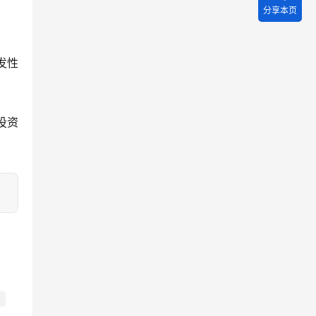
分享本页
发性
投资