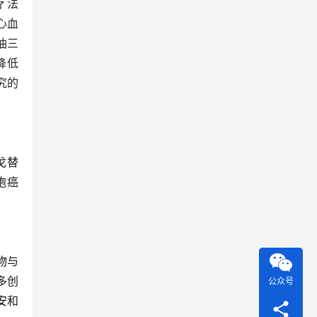
)疗法
性心血
油三
降低
究的
戈替
胞癌
物与
多创
公众号
安
和