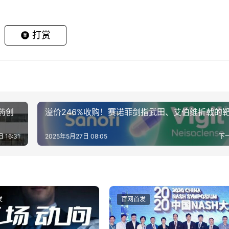
打赏
药创
溢价246%收购！赛诺菲剑指武田、艾伯维折戟的
 16:31
2025年5月27日 08:05
下
发
官网首发