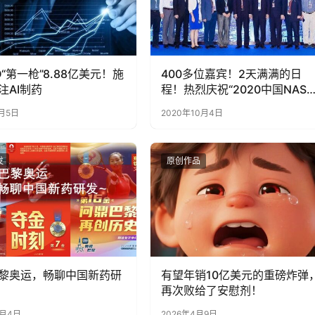
“第一枪”8.88亿美元！施
400多位嘉宾！2天满满的日
注AI制药
程！热烈庆祝“2020中国NASH
大会”成功举办！
1月5日
2020年10月4日
发
原创作品
黎奥运，畅聊中国新药研
有望年销10亿美元的重磅炸弹
再次败给了安慰剂！
8月4日
2026年4月9日