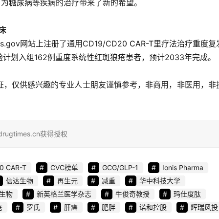
，为
糖尿病
等疾病的治疗带来了新的希望。
床
trials.gov网站上注册了通用CD19/CD20
CAR-T
里疗法治疗重度复
计划入组162例重度系统性红斑狼疮患者，预计2033年完成。
证，仅供感兴趣的专业人士朋友谨慎参考，非商用，非医用，非
rugtimes.cn获得授权
0 CAR-T
CVC榜单
GCG/GLP-1
Ionis Pharma
信达生物
再生元
减重
华中科技大学
生物
新英格兰医学杂志
牛俊奇教授
玛仕度肽
疮
罗氏
肝癌
肥胖
诺和控股
辉瑞风投