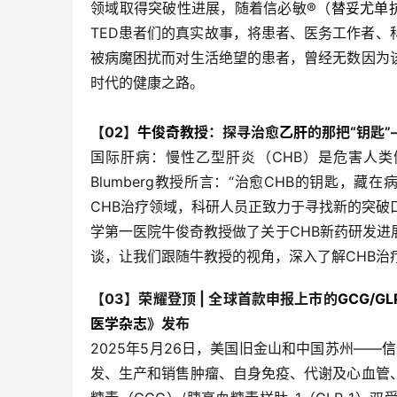
领域取得突破性进展，随着信必敏®️（
替妥尤单
TED患者们的真实故事，将患者、医务工作者
被病魔困扰而对生活绝望的患者，曾经无数因为
时代的健康之路。
【02】
牛俊奇教授
：探寻治愈
乙肝
的那把“钥匙
国际肝病：慢性乙型肝炎（CHB）是危害人类健
Blumberg教授所言：“治愈CHB的钥匙，
CHB治疗领域，科研人员正致力于寻找新的突破
学第一医院牛俊奇教授做了关于CHB新药研发
谈，让我们跟随牛教授的视角，深入了解CHB治
【03】荣耀登顶 | 全球首款申报上市的
GCG/GL
医学杂志
》发布
2025年5月26日，美国旧金山和中国苏州——
信
发、生产和销售肿瘤、自身免疫、代谢及心血管