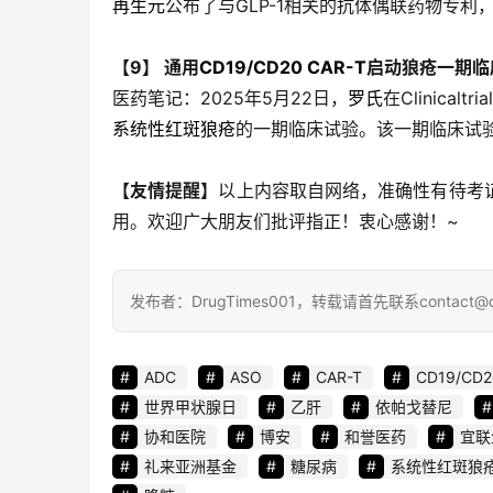
再生元
公布了与GLP-1相关的抗体偶联药物专利
【9】
通用
CD19/CD20 CAR-T
启动狼疮一期临
医药笔记：2025年5月22日，
罗氏
在Clinical
系统性红斑狼疮
的一期临床试验。该一期临床试验
【友情提醒】
以上内容取自网络，准确性有待考
用。欢迎广大朋友们批评指正！衷心感谢！~
发布者：DrugTimes001，转载请首先联系contact@d
ADC
ASO
CAR-T
CD19/CD2
世界甲状腺日
乙肝
依帕戈替尼
协和医院
博安
和誉医药
宜联
礼来亚洲基金
糖尿病
系统性红斑狼