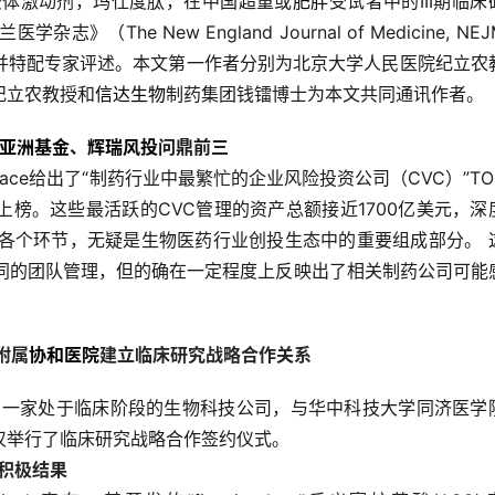
）双受体激动剂，玛仕度肽，在中国超重或
肥胖
受试者中的III期临床
（The New England Journal of Medicine, NE
并特配专家评述。本文第一作者分别为北京大学人民医院纪立农
纪立农教授和
信达生物
制药集团钱镭博士为本文共同通讯作者。
亚洲基金
、
辉瑞风投
问鼎前三
pace给出了“制药行业中最繁忙的企业风险投资公司（CVC）”TOP
榜。这些最活跃的CVC管理的资产总额接近1700亿美元，深
发展的各个环节，无疑是生物医药行业创投生态中的重要组成部分。 
不同的团队管理，但的确在一定程度上反映出了相关制药公司可能
附属
协和医院
建立临床研究战略合作关系
司，一家处于临床阶段的生物科技公司，与华中科技大学同济医学
汉举行了临床研究战略合作签约仪式。
积极结果