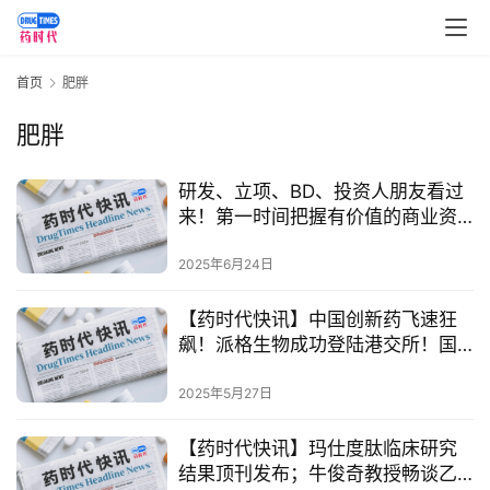
首页
肥胖
肥胖
研发、立项、BD、投资人朋友看过
来！第一时间把握有价值的商业资
讯！【药时代快讯】
首
2025年6月24日
页
【药时代快讯】中国创新药飞速狂
飙！派格生物成功登陆港交所！国
药
为医药与信立泰达成siRNA新药研发
资
合作；药物牧场与厦门特宝生物开
2025年5月27日
讯
展临床合作；先通医药提交港股
IPO，估值51.88亿元！（持续更新
【药时代快讯】玛仕度肽临床研究
视
中）
结果顶刊发布；牛俊奇教授畅谈乙
频