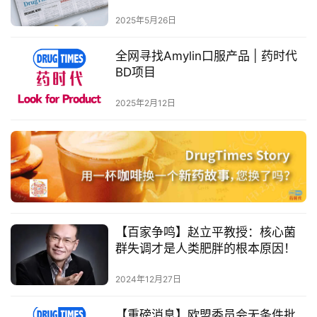
肝新药研发；全球医药CVC榜单出
专
炉；央视发布甲状腺眼病纪录片
2025年5月26日
区
《突破视界》；ADC进军新领域–减
重。。。
全网寻找Amylin口服产品 | 药时代
精
BD项目
彩
2025年2月12日
活
动
B
D
投
融
资
【百家争鸣】赵立平教授：核心菌
平
群失调才是人类肥胖的根本原因！
台
登录
注册
2024年12月27日
药
【重磅消息】欧盟委员会无条件批