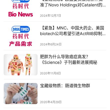
时
准了Novo Holdings对Catalent的
代
165亿美元收购计划
学
2024年12月7日
苑
【紧急】MNC、中国大药企、美国
A
biotech公司希望引进ActRIIB抑制剂
l
在研产品
l
2024年6月24日
E
n
肥胖为什么导致癌症高发？
g
《Science》子刊最新进展揭秘
l
i
2020年11月8日
s
h
宝藏级物质：肠道微生物群
联
2020年4月29日
系