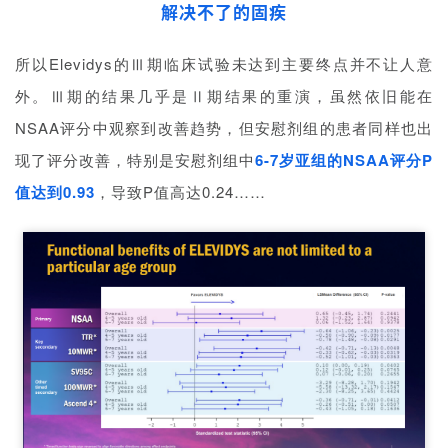
解决不了的固疾
平
台
登录
注册
所以Elevidys的Ⅲ期临床试验未达到主要终点并不让人意
外。Ⅲ期的结果几乎是Ⅱ期结果的重演，虽然依旧能在
药
时
NSAA评分中观察到改善趋势，但安慰剂组的患者同样也出
代
现了评分改善，特别是安慰剂组中
6-7岁亚组的NSAA评分P
学
值达到0.93
，导致P值高达0.24……
苑
A
l
l
E
n
g
l
i
s