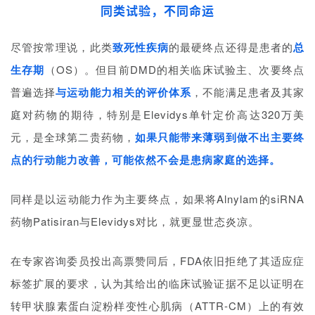
同类试验，不同命运
尽管按常理说，此类
致死性疾病
的最硬终点还得是患者的
总
生存期
（OS）。但目前DMD的相关临床试验主、次要终点
普遍选择
与运动能力相关的评价体系
，不能满足患者及其家
庭对药物的期待，特别是Elevidys单针定价高达320万美
元，是全球第二贵药物，
如果只能带来薄弱到做不出主要终
点的行动能力改善，可能依然不会是患病家庭的选择。
同样是以运动能力作为主要终点，如果将Alnylam的siRNA
药物Patisiran与Elevidys对比，就更显世态炎凉。
在专家咨询委员投出高票赞同后，FDA依旧拒绝了其适应症
标签扩展的要求，认为其给出的临床试验证据不足以证明在
转甲状腺素蛋白淀粉样变性心肌病（ATTR-CM）上的有效