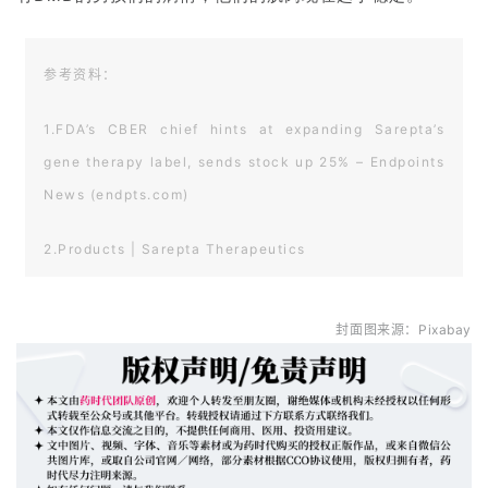
参考资料：
1.FDA’s CBER chief hints at expanding Sarepta’s
gene therapy label, sends stock up 25% – Endpoints
News (endpts.com)
2.Products | Sarepta Therapeutics
3.Sarepta Rebounded. Its Gene Therapy Is Back on
封面图来源：Pixabay
Course. – Barron’s (barrons.com)
4.FDA’s Peter Marks seems inclined to back
Sarepta’s gene therapy (statnews.com)
5.North Star Ambulatory Assessment – Physiopedia