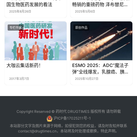
国生物医药发展的看法
畅销的重磅药物 泽布替尼已
具上榜实力 可排第49名
2025年8月26日
2025年5月6日
专栏作家
原创作品
大咖云集话新药！
ESMO 2025：ADC“魔法子
弹”全线爆发，乳腺癌、胰腺
癌、结直肠癌迎来治愈拐
2017年3月7日
2025年10月27日
点！
Copyright Reserved © 药时代 DRUGTIMES 版权所有 请勿转载
沪ICP备17025211号-1
本站部分文字及图片来源于网络，如侵犯到您的权益，请及时告知并联系
contact@drugtimes.cn
，本站将及时处理或撤换，特此声明。