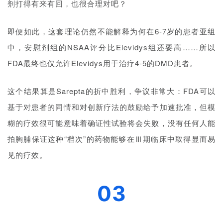
剂打得有来有回，也很合理对吧？
资
讯
即便如此，这套理论仍然不能解释为何在6-7岁的患者亚组
中，安慰剂组的NSAA评分比Elevidys组还要高……所以
视
频
FDA最终也仅允许Elevidys用于治疗4-5的DMD患者。
专
区
这个结果算是Sarepta的折中胜利，争议非常大：FDA可以
基于对患者的同情和对创新疗法的鼓励给予加速批准，但模
精
糊的疗效很可能意味着确证性试验将会失败，没有任何人能
彩
活
拍胸脯保证这种“档次”的药物能够在Ⅲ期临床中取得显而易
动
见的疗效。
B
03
D
投
融
资