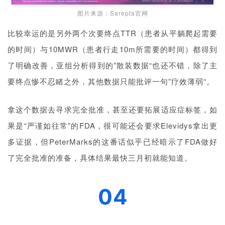
h
图片来源：Sarepta官网
比较幸运的是另外两个次要终点TTR（患者从平躺爬起需要
联
的时间）与10MWR（患者行走10m所需要的时间）都得到
系
我
了明确改善，亚组分析得到的”散装数据“也还不错，除了主
们
要终点惨不忍睹之外，其他数据只能批评一句”疗效薄弱“。
拿这个数据去寻求完全批准，甚至还要拓展适应症标签，如
果是“严谨如往常”的FDA，很可能还会要求Elevidys拿出更
多证据，但PeterMarks的这番话似乎已经暗示了FDA做好
了完全批准的准备，具体结果最快三月初就能知道。
04