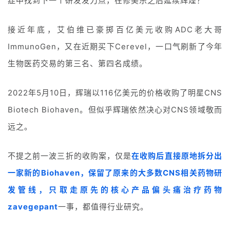
症中找到下一个研发发力点，在修美乐之后延续辉煌？
l
i
s
接近年底，艾伯维已豪掷百亿美元收购ADC老大哥
h
ImmunoGen，又在近期买下Cerevel，一口气刷新了今年
生物医药交易的第三名、第四名成绩。
联
系
我
2022年5月10日，辉瑞以116亿美元的价格收购了明星CNS
们
Biotech Biohaven。但似乎辉瑞依然决心对CNS领域敬而
远之。
不提之前一波三折的收购案，仅是
在收购后直接原地拆分出
一家新的Biohaven，保留了原来的大多数CNS相关药物研
发管线，只取走原先的核心产品偏头痛治疗药物
zavegepant
一事，都值得行业研究。