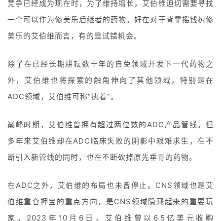
竞争已经成为现在时，为了维持增长，艾伯维迫切需要寻找
一个可以作为修美乐后继者的药物。好在对于背靠摇钱树修
美乐的艾伯维而言，有的是试错机会。
除了在已经长期耕耘数十年的自免领域开发下一代药物之
外，艾伯维也将探索的触角伸向了其他领域，特别是在
ADC领域，艾伯维可称“执着”。
巅峰时期，艾伯维曾拥有超过两位数的ADC产品管线。但
多年来艾伯维却在ADC临床失败的阴影中艰难求生，在不
断引入新管线的同时，也在不断砍掉原先垂青的药物。
在ADC之外，艾伯维的布局也未曾停止。CNS领域也是艾
伯维重仓押宝的重点方向，是CNS领域隐藏起来的重要玩
首
家。2023年10月6日，艾伯维曾以6.5亿美元收购
页