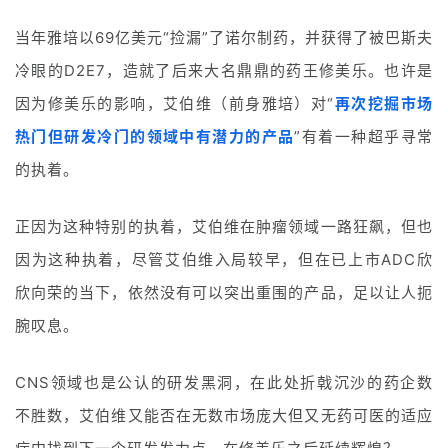
投
融
当年雅培以69亿美元“捡漏”了诺尔制药，并获得了被巴斯夫
资
冷眼的D2E7，造就了后来大名鼎鼎的药王修美乐。也许是
平
台
因为修美乐的影响，艾伯维（前身雅培）对“
再次挖掘市场
登录
注册
热门但研发冷门的领域中有潜力的产品
”有着一种超乎寻常
药
的执着。
时
代
正因为这种特别的执着，艾伯维在肿瘤领域一路狂飙，但也
学
苑
因为这种执着，尽管艾伯维入局较早，但在已上市ADC欣
欣向荣的当下，依然没有可以突出重围的产品，足以让人扼
A
腕叹息。
l
l
E
CNS领域也是公认的研发黑洞，在此处折戟沉沙的药企数
n
不胜数，艾伯维又能否在无数市场庞大但又无药可医的适应
g