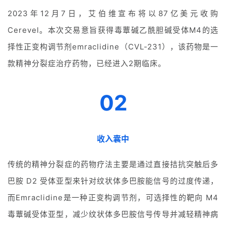
2
023年12月7日，艾伯维宣布将以87亿美元收购
Cerevel。
本次
交易意旨获得毒蕈碱乙酰胆碱受体M4的选
择性正变构调节剂emraclidine（CVL-231），该
药物是一
款精神分裂症治疗药物，已经进入2期临
床。
02
收入囊中
传统的精神分裂症的药物疗法主要是通过直接拮抗突触后多
巴胺 D2 受体亚型来针对纹状体多巴胺能信号的过度传递，
而Emraclidine是一种正变构调节剂，可选择性的靶向 M4
毒蕈碱受体亚型，减少纹状体多巴胺信号传导并减轻精神病