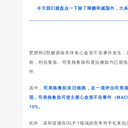
今天我们就盘点一下除了降糖和减脂外，大杀四
肥胖和2型糖尿病常伴有心血管不良事件发生，
前，利拉鲁肽、司美格鲁肽和度拉糖肽均已获批
件。
其中，
司美格鲁肽依旧领跑，在一项评估
司美
现，
司美格鲁肽
可使主要心血管不良事件（
MAC
13%。
此外，诺和诺德在GLP-1领域的竞争对手礼来