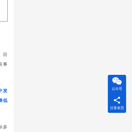
。目
良事
公众号
中发
降低
分享本页
际多