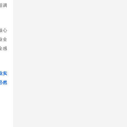
活调
核心
业全
全感
业实
必然