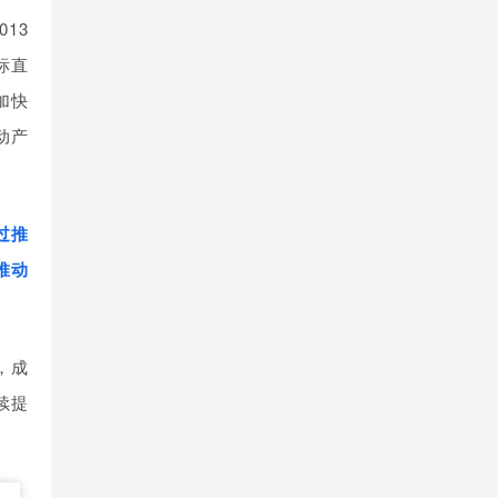
13
标直
加快
动产
过推
推动
，成
续提