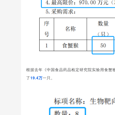
根据去年《
中国食品药品检定研究院实验用食蟹猴
了
19.4万
一只。