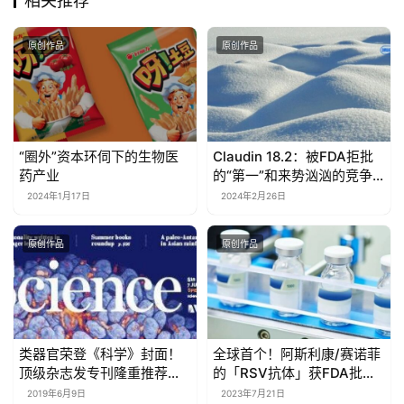
相关推荐
原创作品
原创作品
“圈外”资本环伺下的生物医
Claudin 18.2：被FDA拒批
药产业
的“第一”和来势汹汹的竞争
者们
2024年1月17日
2024年2月26日
原创作品
原创作品
类器官荣登《科学》封面！
全球首个！阿斯利康/赛诺菲
顶级杂志发专刊隆重推荐新
的「RSV抗体」获FDA批准
热点！
上市，用于预防婴幼儿感染
2019年6月9日
2023年7月21日