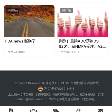
原创作品
原创作品
FDA news 断联了……
刚刚！重磅ADC药物DS-
8201，获NMPA受理，AZ为
它花了69亿美元！
2025年2月18日
2022年3月21日
Copyright Reserved © 药时代 DRUGTIMES 版权所有 请勿转载
沪ICP备17025211号-1
本站部分文字及图片来源于网络，如侵犯到您的权益，请及时告知并联系
contact@drugtimes.cn
，本站将及时处理或撤换，特此声明。