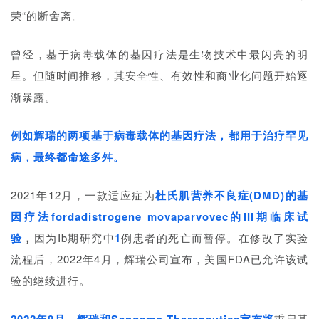
彩
荣“的断舍离。
活
动
曾经，基于病毒载体的基因疗法是生物技术中最闪亮的明
星。但随时间推移，其安全性、有效性和商业化问题开始逐
B
D
渐暴露。
投
融
例如辉瑞的两项基于病毒载体的基因疗法，都用于治疗罕见
资
病，最终都命途多舛。
平
台
登录
注册
2021年12月，一款适应症为
杜氏肌营养不良症(DMD)的基
因疗法fordadistrogene movaparvovec的III期临床试
药
时
验
，
因为Ib期研究中
1
例患者的死亡而暂停。在修改了实验
代
流程后，2022年4月，辉瑞公司宣布，美国FDA已允许该试
学
验的继续进行。
苑
重启基