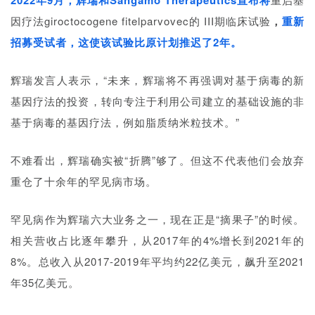
2022年9月，辉瑞和Sangamo Therapeutics宣布将
A
因疗法giroctocogene fitelparvovec的 III期临床试验
，
重新
l
l
招募受试者，这使该试验比原计划推迟了2年。
E
n
辉瑞发言人表示，“未来，辉瑞将不再强调对基于病毒的新
g
基因疗法的投资，转向专注于利用公司建立的基础设施的非
l
基于病毒的基因疗法，例如脂质纳米粒技术。”
i
s
h
不难看出，辉瑞确实被“折腾”够了。
但这不代表他们会放弃
重仓了十余年的罕见病市
场。
联
系
罕见病作为辉瑞六大业务之一，现在正是“摘果子”的时候。
我
相关营收占比逐年攀升，从2017年的4%增长到2021年的
们
8%。
总收入从2017-2019年平均约22亿美元，飙升至2021
年35亿美元。