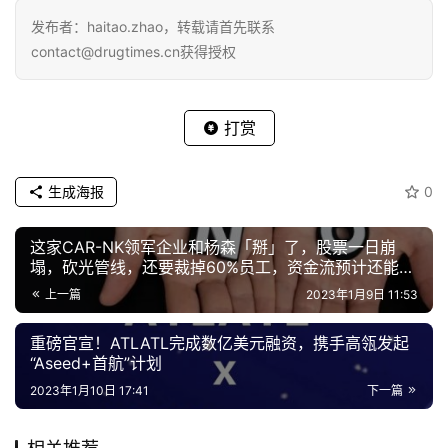
发布者：haitao.zhao，转载请首先联系
contact@drugtimes.cn获得授权
打赏
生成海报
0
这家CAR-NK领军企业和杨森「掰」了，股票一日崩
塌，砍光管线，还要裁掉60%员工，资金流预计还能坚
持3年……
上一篇
2023年1月9日 11:53
重磅官宣！ATLATL完成数亿美元融资，携手高瓴发起
“Aseed+首航”计划
2023年1月10日 17:41
下一篇