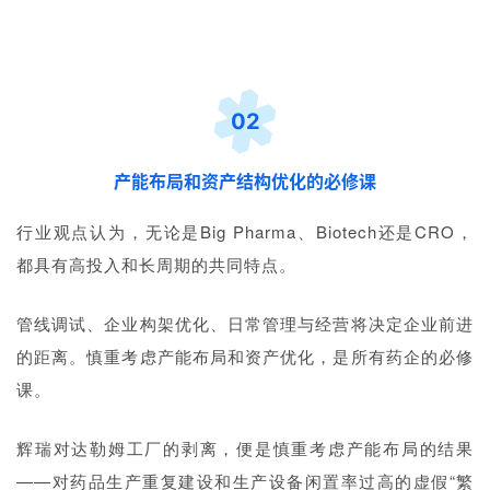
02
首
页
产能布局和资产结构优化的必修课
药
行业观点认为，无论是Big Pharma、Biotech还是CRO，
资
都具有高投入和长周期的共同特点。
讯
管线调试、企业构架优化、日常管理与经营将决定企业前进
视
的距离。慎重考虑产能布局和资产优化，是所有药企的必修
频
专
课。
区
辉瑞对达勒姆工厂的剥离，便是慎重考虑产能布局的结果
精
——对药品生产重复建设和生产设备闲置率过高的虚假“繁