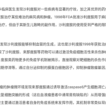
很多临床医生发现沙利度胺对一些疾病有显著的疗效，加之其优异的药
治疗某些难治的麻风病和肿瘤。1998年FDA批准沙利度胺用于麻
的治疗，但由于其新生儿致畸的副作用，沙利度胺的使用受到严格的限
plan发现沙利度胺能够抑制血管的生成，这也是沙利度胺1998年获批
发现了沙利度胺、来那度胺等药物可以通过激活免疫细胞活性来杀伤肿
0年起，度胺类药物更多的免疫学机制被揭示，直接观察对靶细胞的杀伤作
周期停滞等，通过自分泌抑制的膜蛋白细胞因子，抑制肿瘤致瘤基因
的肿瘤微环境发现来那度胺通过诱导激活caspase6产生细胞凋亡
恢复细胞突触的形成（这在血液瘤患者中通常是有缺陷的）从而增强
胺主要通过激活患者自身的免疫系统来发挥作用，其机制非常类似现