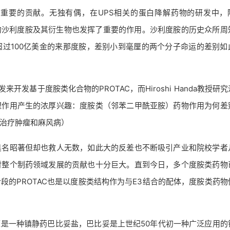
了重要的贡献。无独有偶，在UPS相关的蛋白降解药物的研发中，
基的沙利度胺及其衍生物也发挥了重要的作用。沙利度胺的历史众所周
过100亿美金的来那度胺，差别小到毫厘的两个分子命运的差别如
nda启发来开发基于度胺类化合物的PROTAC，而Hiroshi Handa教授研
理作用产生的浓厚兴趣：度胺类（邻苯二甲酰亚胺）药物作用为何差
治疗肿瘤和麻风病）
臭名昭著但却也救人无数，如此大的反差也不断吸引产业和院校学者
对整个制药领域发展的贡献也十分巨大。直到今日，多个度胺类药物
的PROTAC也是以度胺类结构作为与E3结合的配体，度胺类药物
imide）的起源是一种镇静药巴比妥盐，巴比妥是上世纪50年代初一种广泛应用