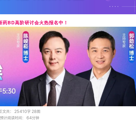
新药BD高阶研讨会火热报名中！
25410
28
正文共：
字
图
64
预计阅读时间：
分钟