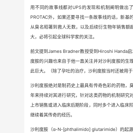
用不同的故事线都对UPS的发现和机制阐明做出
PROTAC外，如果还要寻找一条故事线的话，新
从臭名昭著到救人无数，以及后续衍生物年销售额超
大，必将引起全球科学家的关注。
前文提到James Bradner教授受到Hiroshi Ha
度胺的兴趣也来自于他一直关注并对沙利度胺的生
此巨大。（除了孕吐的治疗，沙利度胺当时还被用于
沙利度胺绝对是制药史上最具有传奇色彩的药物，
年来持续对其进行研究，针对这类药物的机制研究
上市销售或进入临床后期阶段，同时多个进入临床阶段
继续着其传奇的经历。
沙利度胺（α-N-[phthalimido] glutar