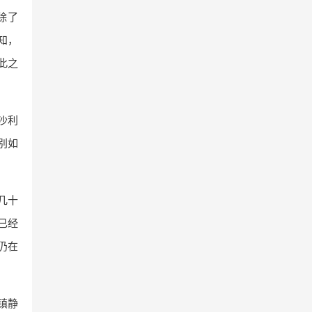
除了
知，
此之
究沙利
别如
几十
已经
仍在
的镇静