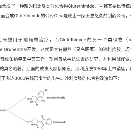
合成了一种新的巴比妥类似化合物Glutethimide，号称其要比传
，而合成Glutethimide的公司Ciba是瑞士一家历史悠久的制药公司
himide后来被用于癫痫的治疗，而Glutethimide的另一个类似物（α
公司Chemie Grunenthal开发，这就是大名鼎鼎（臭名昭著）的沙利度胺。
ter，他曾经在纳粹集中营工作，期间曾从事抗生素的研究，并利用战俘做
度胺同样的臭名昭著。后面的故事大家都知道，沙利度胺1956年上市销售
成了多达3000名畸形宝宝的出生。沙利度胺的化合物改造如下：