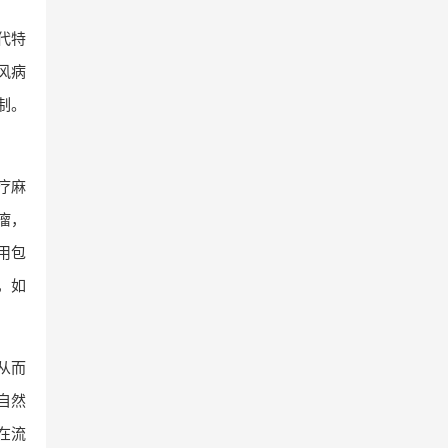
代特
风病
制。
治疗麻
瘤，
用包
，如
从而
自然
在流