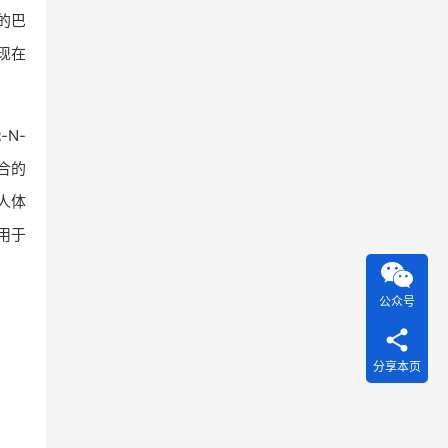
统的巴
，现在
-N-
巧合的
人体
，用于
公众号
分享本页