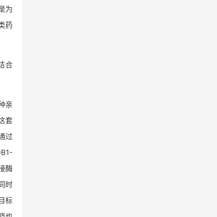
是为
胺类药
结合
种亲
这套
通过
B1-
连接酶
同时
目标
晓也