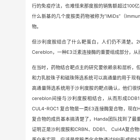
行的免疫疗法，也难怪来那度胺的销售额超过100亿
什么新基的几个度胺类药物被称为”IMiDs”（Immuno
物。
但沙利度胺结合了什么靶蛋白，人们仍不清楚。2010
Cereblon，一种E3泛素连接酶的重要组成部分
在当时，药物结合靶点主的研究要依赖亲和层析，但效率较
和力乳胶珠子和磁珠筛选系统可以高通量的用于现有药
高通量筛选系统用于沙利度胺的靶点确认，他们很快就
cereblon间接与沙利度胺相结合，从而形成DDB1
CUL4-ROC1 复合物是一类E3连接酶复合物，现在
复合物的成员基本搞清楚了，Handa团队找到了最重要
证明正是沙利度胺和CRBN、DDB1、 Cul4A
蛋白来实现，应该是度胺类化合物通过PPI形成的E