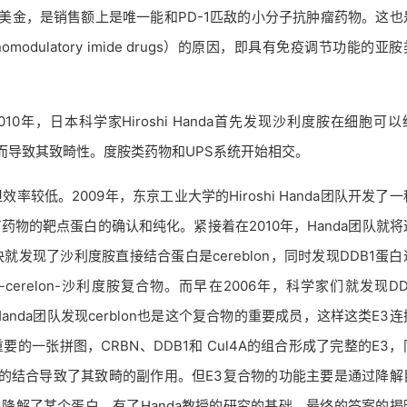
美金，是销售额上是唯一能和PD-1匹敌的小分子抗肿瘤药物。这也
modulatory imide drugs）的原因，即具有免疫调节功能的亚
年，日本科学家Hiroshi Handa首先发现沙利度胺在细胞可以
，从而导致其致畸性。度胺类药物和UPS系统开始相交。
低。2009年，东京工业大学的Hiroshi Handa团队开发了一
物的靶点蛋白的确认和纯化。紧接着在2010年，Handa团队就将
发现了沙利度胺直接结合蛋白是cereblon，同时发现DDB1蛋白
-cerelon-沙利度胺复合物。而早在2006年，科学家们就发现DD
Handa团队发现cerblon也是这个复合物的重要成员，这样这类E3
的一张拼图，CRBN、DDB1和 Cul4A的组合形成了完整的E3，
复合物的结合导致了其致畸的副作用。但E3复合物的功能主要是通过降解
3降解了某个蛋白，有了Handa教授的研究的基础，最终的答案的揭