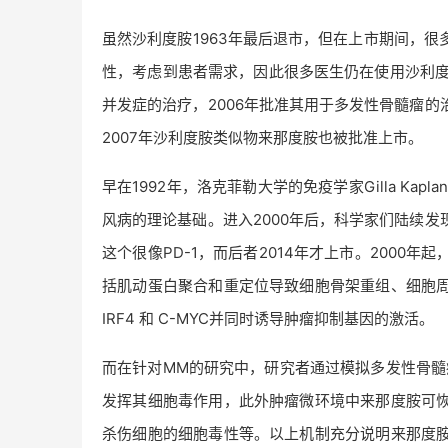
虽然沙利度胺1963年最后退市，但在上市期间，
性，考虑到患者需求，因此很多医生仍在使用沙利度胺
并发症的治疗，2006年批准其用于多发性骨髓瘤
2007年沙利度胺类似物来那度胺也被批准上市。
早在1992年，洛克菲勒大学的免疫学家Gilla Ka
风病的理论基础。进入2000年后，科学家们陆续
这个很像PD-1，而后者2014年才上市。200
括肌动蛋白聚合和重定位导致细胞骨架重组、细胞
IRF4 和 C-MYC并同时诱导肿瘤抑制基因的激活。
而在针对MM的研究中，研究者通过模拟多发性骨髓瘤
发挥其细胞毒作用，此外肿瘤微环境中来那度胺可
杀伤细胞的细胞毒性等。以上机制充分说明来那度