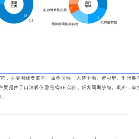
改良型新药，主要围绕奥氮平、孟鲁司特、恩替卡韦、紫杉醇、利培酮
主要是由于口溶膜仅需完成BE实验，研发周期较短。此外，获
等。