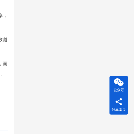
率，
数越
，而
”。
公众号
分享本页