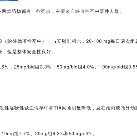
在两款药物都有一些亮点，主要来自缺血性卒中事件人群。
险（除外隐匿性卒中），
与安慰剂相比，20-100 mg每日两次组
趋势，但是整体安全性良好。
4.6%，25mg/bid组3.8%，50mg/bid组4.0%、100mg/bid组3.
复发性症状性缺血性卒中和TIA风险明显降低，且在颅内或颅外动
g组7.7%、20mg组6.2%和50mg5.4%。