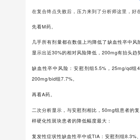
在复合终点失败后，压力来到了分析师这里，好
先看M药
。
几乎所有剂量都在数值上均降低了缺血性卒中风
显示出近30%的相对风险降低，
200mg有抬头
缺血性卒中风险：
安慰剂组5.5%，25mg/qd组
200mg/bid组7.7%。
再看
A药
。
二次分析显示，与安慰剂相比，50mg组患者的
样硬化性斑块患者的降低幅度最大：
复发性症状性缺血性卒中或TIA：安慰剂组8.3%、10m