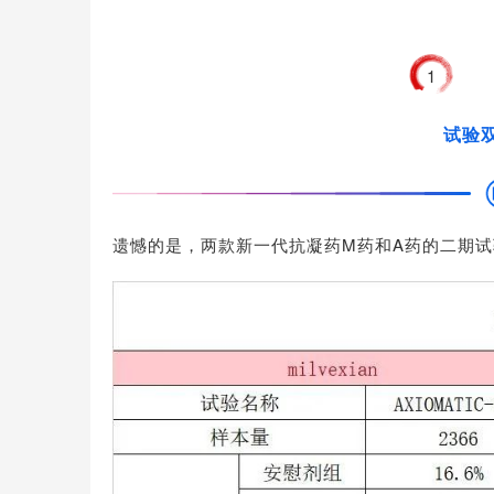
1
试验
遗憾的是，两款新一代抗凝药
M药
和A药
的二期试