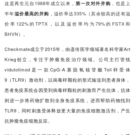
这是再生元自1988年成立以来，
第一次对外并购
，也是上
半年
溢价最高的并购
，溢价率达335%（其余较高的还有溢
价率122%的TPTX，以及溢价率均为79%的FSTX和
BHVN）。
Checkmate成立于2015年，由遗传医学领域著名科学家Art
Krieg创立，专注于肿瘤免疫治疗领域。公司
主打管线
vidutolimod是一款CpG-A寡脱氧核苷酸Toll样受体
9（TLR9）激动剂，
以病毒样颗粒的形式输送到患者身体，
患者免疫系统会因受到病毒样颗粒的刺激而产生抗体，抗体
则进一步将药物扩散到全身免疫系统，进而帮助药物找到
TLR9
，同时刺激受体释放更大量的免疫细胞激活剂，产生
抗肿瘤免疫细胞反应。