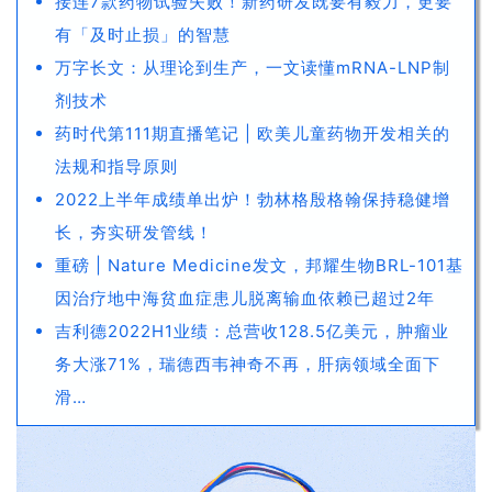
接连7款药物试验失败！新药研发既要有毅力，更要
有「及时止损」的智慧
万字长文：从理论到生产，一文读懂mRNA-LNP制
剂技术
药时代第111期直播笔记 | 欧美儿童药物开发相关的
法规和指导原则
2022上半年成绩单出炉！勃林格殷格翰保持稳健增
长，夯实研发管线！
重磅 | Nature Medicine发文，邦耀生物BRL-101基
因治疗地中海贫血症患儿脱离输血依赖已超过2年
吉利德2022H1业绩：总营收128.5亿美元，肿瘤业
务大涨71%，瑞德西韦神奇不再，肝病领域全面下
滑…