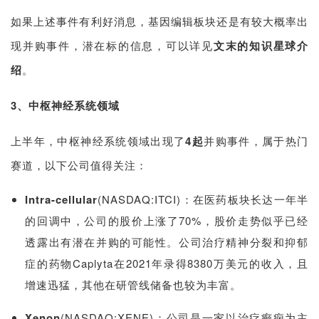
讯
如果上述事件有利好消息，基因编辑板块还是有较大概率出
现并购事件，潜在标的信息，可以
详见
文末的
知识星球介
视
频
绍
。
专
区
3、中枢神经系统领域
精
上半年，中枢神经系统领域出现了
4起
并购事件，属于热门
彩
赛道，以下公司值得关注：
活
动
Intra-cellular
(NASDAQ:ITCI)：在医药板块长达一年半
的回调中，公司的股价上涨了70%，股价走势似乎已经
B
透露出有潜在并购的可能性。公司治疗精神分裂和抑郁
D
投
症的药物Caplyta在2021年录得8380万美元的收入，且
融
增速迅猛，其他在研管线储备也较为丰富。
资
平
Xenon
(NASDAQ:XENE)：公司是一家以治疗癫痫为主