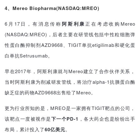
4、Mereo Biopharma(NASDAQ:MREO)
6月17日，有消息传称
阿斯利康
正在考虑收购Mereo
(NASDAQ:MREO)，后者主要在研管线包括中性粒细胞弹
性蛋白酶抑制剂AZD9668、TIGIT单抗etigilimab和硬化蛋
白单抗Setrusumab。
早在2017年，阿斯利康就与Mereo建立了合作伙伴关系，
当时阿斯利康为削减研发管线，将治疗alpha-1抗胰蛋白酶
缺乏症的药物AZD9668出售给了Mereo。
更为行业所知的是，MREO是一家拥有TIGIT靶点的公司，
该靶点一度被视作是
下一个PD-1
，各大药企也是纷纷出手
布局，累计投入了
60亿美元
。