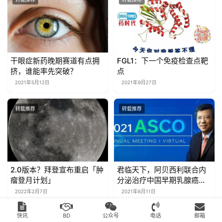
干眼症新药晚期赛道有点拥
FGL1：下一个免疫检查点靶
挤，谁能率先突破？
点
2021年5月12日
2021年9月27日
转载推荐
转载推荐
2.0版本？拜登宣布重启「肿
君临天下，阿贝西利联合内
瘤登月计划」
分泌治疗中国早期乳腺癌患
者，术后复发风险大幅降低
2022年2月7日
2021年6月11日
34.3%
快讯
BD
公众号
电话
邮箱
转载推荐
转载推荐