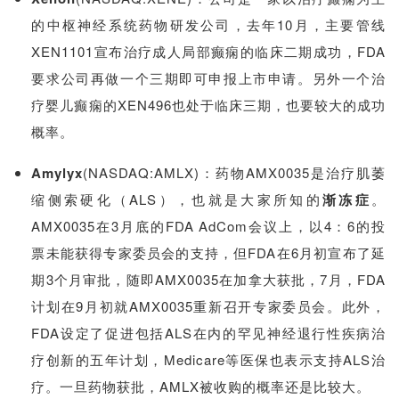
台
登录
注册
的中枢神经系统药物研发公司，去年10月，主要管线
XEN1101宣布治疗成人局部癫痫的临床二期成功，FDA
药
要求公司再做一个三期即可申报上市申请。另外一个治
时
疗婴儿癫痫的XEN496也处于临床三期，也要较大的成功
代
学
概率。
苑
Amylyx
(NASDAQ:AMLX)：药物
AMX0035是
治疗肌萎
A
缩侧索硬化（ALS），也就是大家所知的
渐冻症
。
l
AMX0035在3月底的FDA
AdCom会议上，以4：6的投
l
票未能获得专家委员会的支持，但FDA在6月初宣布了延
E
期3个月审批，随即
AMX0035在加拿大获批，7月，FDA
n
g
计划在9月初就
AMX0035
重新召开专家委员会。此外，
l
FDA设定了
促进包括ALS在内的罕见神经退行性疾病治
i
疗创新的五年计划，Medicare等医保也表示支持ALS治
s
疗。一旦药物获批，AMLX被收购的概率还是比较大。
h