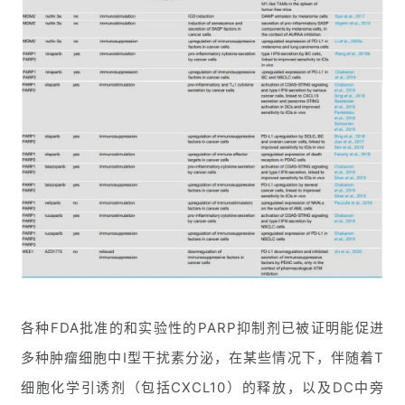
讯
视
频
专
区
精
彩
活
动
B
D
各种FDA批准的和实验性的PARP抑制剂已被证明能促进
投
融
多种肿瘤细胞中I型干扰素分泌，在某些情况下，伴随着T
资
细胞化学引诱剂（包括CXCL10）的释放，以及DC中旁
平