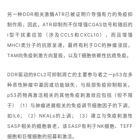
联
另一种DDR相关激酶ATR已被证明介导强有力的免疫抑
系
制作用，因此，ATR抑制剂不仅增强CGAS信号和随后的
我
I型干扰素应答（涉及CCL5和CXCL10），而且增强
们
MHCI类分子的抗原呈递，最终有利于DC的肿瘤浸润，
TAM向免疫刺激方向复极，以及T细胞依赖性抗癌免疫。
DDR驱动的BCL2可抑制凋亡的主要参与者之一p53在多
种恶性肿瘤中基因或功能缺失，与局部免疫抑制相关。
p53药物再激活相关的其他免疫刺激效应包括（但不限
于）（1）与肿瘤进展相关的免疫调节细胞因子的下调，
如IL6；（2）NKALs的上调；（3）建立与免疫刺激性
SASP相关的细胞衰老，该SASP有利于NK细胞、TEFF
细胞和巨噬细胞的招募和激活。