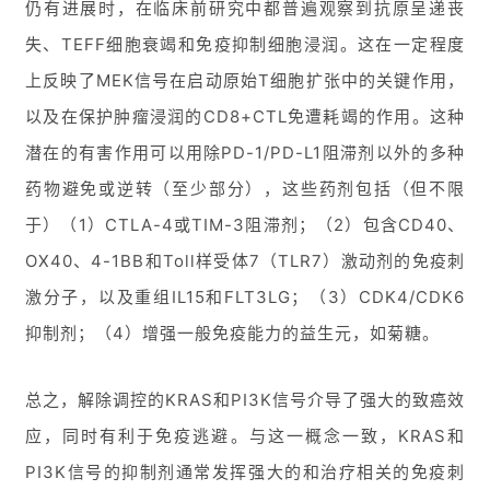
仍有进展时，在临床前研究中都普遍观察到抗原呈递丧
失、TEFF细胞衰竭和免疫抑制细胞浸润。这在一定程度
上反映了MEK信号在启动原始T细胞扩张中的关键作用，
以及在保护肿瘤浸润的CD8+CTL免遭耗竭的作用。这种
潜在的有害作用可以用除PD-1/PD-L1阻滞剂以外的多种
药物避免或逆转（至少部分），这些药剂包括（但不限
于）（1）CTLA-4或TIM-3阻滞剂；（2）包含CD40、
OX40、4-1BB和Toll样受体7（TLR7）激动剂的免疫刺
激分子，以及重组IL15和FLT3LG；（3）CDK4/CDK6
抑制剂；（4）增强一般免疫能力的益生元，如菊糖。
总之，解除调控的KRAS和PI3K信号介导了强大的致癌效
应，同时有利于免疫逃避。与这一概念一致，KRAS和
PI3K信号的抑制剂通常发挥强大的和治疗相关的免疫刺