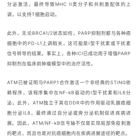
分泌激活，最终导致MHC II类分子和共刺激配体的上
台
登录
注册
调，以支持T细胞启动。
药
时
此外，无论BRCA1/2状态如何，PARP抑制剂都与各种癌
代
细胞中的PD-L1上调相关，这可能是I型干扰素或干扰素
学
苑
信号转导的结果。事实上，各种ICI已成功用于增强PARP
抑制剂在临床前肿瘤模型中的治疗活性。
A
l
ATM已被证明与PARP1合作激活一个非经典的STING依
l
E
赖程序，该程序集中在NF-kB驱动的I型干扰素和IL6分
n
泌。此外，ATM独立于其在DDR中的作用驱动乳腺癌细
g
l
胞分泌IL8，最终通过自分泌或旁分泌机制促进疾病进
i
展。因此，ATM/NF-kB信号轴不仅是实现局部免疫刺激
s
的靶点，而且也是对抗癌细胞内在疾病进展途径的靶点。
h