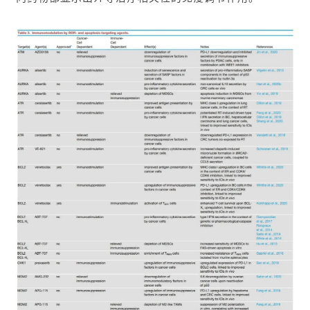
首
页
药
资