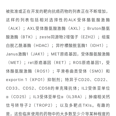
被批准或正在开发的靶向抗癌药物的列表正在不断增加，
这样的列表包括相对选择性的ALK受体酪氨酸激酶
（ALK）；AXL受体酪氨酸激酶（AXL）；Bruton酪氨
酸激酶（BTK）；zeste同源物2增强子（EZH2）；组蛋
白脱乙酰基酶（HDAC）；异柠檬酸脱氢酶1（IDH1）；
Janus激酶1（JAK1）；MET原癌基因，受体酪氨酸激酶
（MET）；ret原癌基因（RET）；ROS原癌基因1，受
体酪氨酸激酶（ROS1）；平滑卷曲类受体（SMO）和
exportin 1（XPO1）抑制剂；特异于CD20、CD22、
CD33、CD52、CD58的单克隆抗体；IL2受体亚单位
α（CD25）；IL3受体亚单位α（IL3RA）；肿瘤相关钙
信号转导子2（TROP2）；以及多靶点TKIs。有趣的
是，这些临床使用的药物中的大多数至少介导某种程度的