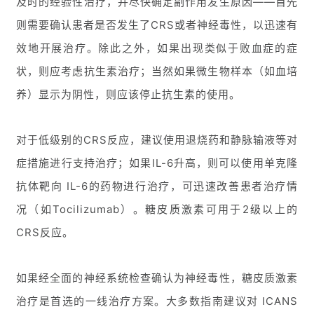
及时的经验性治疗，并尽快确定副作用发生原因——首先
视
则需要确认患者是否发生了CRS或者神经毒性，以迅速有
频
效地开展治疗。除此之外，如果出现类似于败血症的症
专
区
状，则应考虑抗生素治疗；当然如果微生物样本（如血培
养）显示为阴性，则应该停止抗生素的使用。
精
彩
对于低级别的CRS反应，建议使用退烧药和静脉输液等对
活
动
症措施进行支持治疗；如果IL-6升高，则可以使用单克隆
抗体靶向 IL-6的药物进行治疗，可迅速改善患者治疗情
B
况（如Tocilizumab）。糖皮质激素可用于2级以上的
D
投
CRS反应。
融
资
如果经全面的神经系统检查确认为神经毒性，糖皮质激素
平
台
治疗是首选的一线治疗方案。大多数指南建议对 ICANS
登录
注册