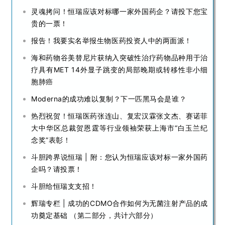
灵魂拷问！恒瑞应该对标哪一家外国药企？请投下您宝
贵的一票！
报告！我要实名举报生物医药投资人中的两面派！
海和药物谷美替尼片获纳入突破性治疗药物品种用于治
疗具有MET 14外显子跳变的局部晚期或转移性非小细
胞肺癌
Moderna的成功难以复制？下一匹黑马会是谁？
热烈祝贺！恒瑞医药张连山、复宏汉霖张文杰、赛诺菲
大中华区总裁贺恩霆等行业领袖荣获上海市“白玉兰纪
念奖”表彰！
斗胆跨界说恒瑞 | 附：您认为恒瑞应该对标一家外国药
企吗？请投票！
斗胆给恒瑞支支招！
辉瑞专栏 | 成功的CDMO合作如何为无菌注射产品的成
功奠定基础 （第二部分，共计六部分）