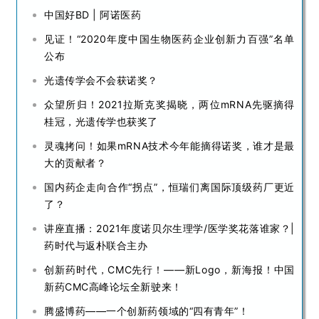
中国好BD | 阿诺医药
见证！“2020年度中国生物医药企业创新力百强”名单
公布
光遗传学会不会获诺奖？
众望所归！2021拉斯克奖揭晓，两位mRNA先驱摘得
桂冠，光遗传学也获奖了
灵魂拷问！如果mRNA技术今年能摘得诺奖，谁才是最
大的贡献者？
国内药企走向合作“拐点”，恒瑞们离国际顶级药厂更近
了？
讲座直播：2021年度诺贝尔生理学/医学奖花落谁家？|
药时代与返朴联合主办
创新药时代，CMC先行！——新Logo，新海报！中国
新药CMC高峰论坛全新驶来！
腾盛博药——一个创新药领域的“四有青年”！