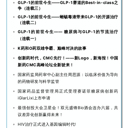
GLP-1的前世今生——GLP-1赛道的Best-in-class之
争（连载三）
GLP-1的前世今生——蜥蜴毒液带来GLP-1的开源治疗
（连载二）
GLP-1的前世今生—— 糖尿病与GLP-1的节流治疗
（连载一）
K药和O药双雄争霸、巅峰对决的故事
创新药时代，CMC先行！——新Logo，新海报！中国
新药CMC高峰论坛全新驶来！
国家药监局药审中心副主任周思源：以临床价值为导向
的药物研发与科学监管
国家药品监督管理局正式受理赛诺菲糖尿病创新药
iGlarLixi上市申请
最强创投大会卫星会！双元盛锋Bio酒会连办六届，共
议差异化创新赢得未来！
HIV治疗正式进入基因编辑时代!