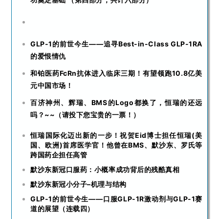
GLP-1的前世今生——追寻Best-in-Class GLP-1RA
的爱恨情仇
和铂医药FcRn抗体进入临床三期！有望领跑10.8亿美
元中国市场！
百济神州、辉瑞、BMS的Logo都换了，恒瑞的还远
吗？~~（请投下您宝贵的一票！）
恒瑞国际化迈出新的一步！祝贺Eid博士担任恒瑞(美
国、欧洲)首席医学官！他曾在BMS、默沙东、罗氏等
跨国药企担任高管
默沙东新冠口服药：小概率成功背后的残酷真相
默沙东新冠小分子–机理与结构
GLP-1的前世今生——口服GLP-1R激动剂与GLP-1赛
道的展望（连载四）