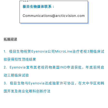
频
专
极目生物媒体联系：
区
Communications@arcticvision.com
精
彩
活
拓展阅读
动
1.
极目生物祝贺Eyenovia公司MicroLine治疗老视3期临床试
B
验获得阳性顶线结果
D
2.
Eyenovia宣布其老视药物美国IND申请获批，年底前将启
投
融
动三期临床试验
资
3.
极目生物与Eyenovia达成独家许可协议，在大中华区和韩
平
台
国开发及商业化眼科创新疗法
登录
注册
药