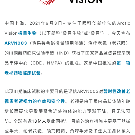
中国上海，2021年9月3日– 专注于眼科创新疗法的Arctic
Vision
极目生物
（以下简称“极目生物”或“极目”），今天宣布
ARVN003
（毛果芸香碱微量眼用溶液）治疗老视（老花眼）
的III期新药临床试验申请（IND）获得了国家药品监督管理局药
品审评中心（CDE，NMPA）的批准。这是中国批准的
第一项
老视药物临床试验
。
此项III期临床试验的主要目的是评估ARVN003对
暂时性改善老
视患者近视力的疗效和安全性
。老视是由于眼内晶状体随年龄
增长而硬化导致眼聚焦近处物体的能力逐渐下降，且无法预
1
防。全球有近
18亿人
受此困扰
。目前的治疗措施主要基于器械
或手术，如老花镜、隐形眼镜、角膜手术及多焦人工晶体植入