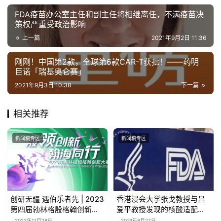
FDA疫苗办公室主任和副主任将相继离任，不满疫苗决
策权严重受政治影响
上一篇
2021年9月2日 11:36
刚刚！中国第2款，全球第6款CAR-T获批！——药明
巨诺「瑞基奥仑赛」
2021年9月3日 10:38
下一篇
相关推荐
新闻稿专区
新闻稿专区
创研无疆 遇伯乐者先 | 2023
香港浸会大学张戈教授与吕
第四届勃林格殷格翰创新大
爱平教授发现的核酸适配子
赛圆满收官！
新分子获得美国FDA孤儿药
2023年11月28日
2019年8月27日