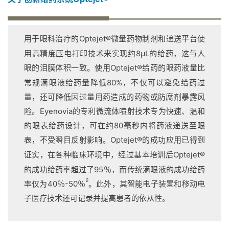
用于眼科治疗的
Optejet®
微量药物制剂和递送平台使
用高精度压电打印技术来实现约8μL的给药，这与人
眼的泪膜体积一致。使用
Optejet®
给药的眼药液量比
常规滴眼液给药量降低80%，不仅可以避免给药过
量，还可降低因过量用药造成的药物或防腐剂暴露风
险。Eyenovia的专利微流体喷射技术专为快速、温和
的眼表给药设计，可在约80毫秒内将药液递送至眼
表，不受瞬目反射影响。
Optejet®
的成功应用已得到
证实，在各种临床环境中，经过基本培训后
Optejet®
的成功给药率超过了95％，而传统滴眼液的成功给药
2
率仅为40％-50％
。此外，其智能电子装置和移动电
子医疗技术还可记录并提高患者的依从性。