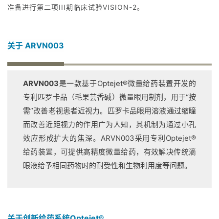
准备进行第二项III期临床试验VISION-2。
关于 ARVN003
ARVN003
是一款基于
Optejet®微
量给药装置开发的
专利匹罗卡品（毛果芸香碱）微量眼用制剂，用于“按
需”改善老视患者近视力。
匹罗卡品眼用溶液通过缩瞳
而改善近距视力的作用广为人知，其机制为通过小孔
效应形成扩大的焦深。
ARVN003采用专利
Optejet®
给药装置，可提供高精度微量给药，有效解决传统滴
眼液给予相同药物时的耐受性和生物利用度等问题。
关于创新给药系统Optejet®