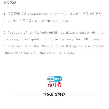
时
参考文献
代
学
1. 世界视觉报告 [World report on vision]。日内瓦：世界卫生组织；
苑
2020 年。许可协议：CC BY-NC-SA 3.0 IGO
2. Pasquale LR, Lin S, Weinreb RN, et al. Latanoprost with high
A
l
precision, piezo-print microdose delivery for IOP lowering:
l
clinical results of the PG21 study of 0.4 µg daily microdose.
E
Clin Ophthalmol. 2018 Nov 28; 12:2451-2457.
n
g
l
i
s
h
联
系