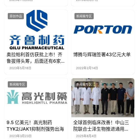
认定
原创作品
新闻稿专区
奥拉帕利首仿获批上市！齐
博腾与辉瑞签署43亿元大单
鲁拔得头筹，后面还有6家…
2023年5月18日
2022年2月14日
新闻稿专区
新闻稿专区
9.5 亿美元！高光制药
全球首例临床改善！中山三
TYK2/JAK1抑制剂强势出海
院联合士泽生物推进通用型
iPSC再生神经细胞治疗脊髓
2023年3月23日
2025年8月4日