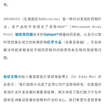
等。
ARVN003（在美国名为MicroLine）是一种针对老视的药物疗
法。该产品的开发结合了采用MAP™（Microdose Array
Optejet®
Print）
微矩阵药膜
技术的
微量给药系统，以及可以暂
时性改善近视力的经典药物
匹罗卡品
（毛果芸香碱），可有效
解决传统滴眼液给予相同药物时的耐受性和生物利用度等问
题。
极目生物
创始人兼首席执行官胡海迪博士（Dr. Eddy Wu）对
此表示：“我们很高兴达成了这项公司产品管线研发、也是国内
老视疗法开发进展的重要里程碑，再次体现了我们致力于在中
国和亚洲推动发展创新眼科疗法的决心。我们希望为老视患者