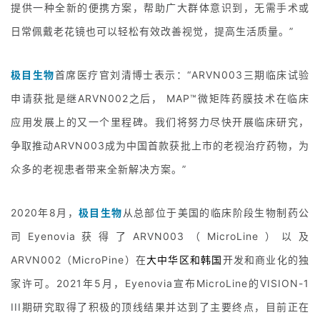
提供一种全新的便携方案，帮助广大群体意识到，无需手术或
日常佩戴老花镜也可以轻松有效改善视觉，提高生活质量。”
极目生物
首席医疗官刘清博士表示：“ARVN003三期临床试验
申请获批是继ARVN002之后， MAP™微矩阵药膜技术在临床
应用发展上的又一个里程碑。我们将努力尽快开展临床研究，
争取推动ARVN003成为中国首款获批上市的老视治疗药物，为
众多的老视患者带来全新解决方案。”
2020年8月，
极目生物
从总部位于美国的临床阶段生物制药公
司Eyenovia获得了ARVN003（MicroLine）以及
ARVN002（MicroPine）在
大中华区和韩国
开发和商业化的独
家许可。2021年5月，Eyenovia宣布MicroLine的VISION-1
III期研究取得了积极的顶线结果并达到了主要终点，目前正在