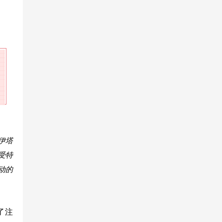
伊塔
受特
动的
行了注