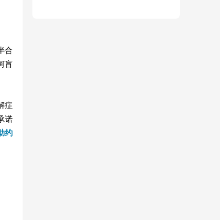
半合
河盲
解症
承诺
助约