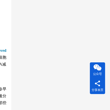
oved
细胞
A减
公众号
诊早
分享本页
速分
那些