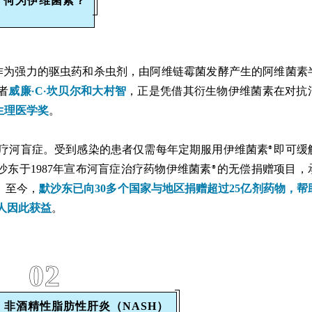
何为伊维菌素？
作为强力的驱虫药和杀虫剂，由阿维链霉菌发酵产生的阿维菌素
·
·
者
威廉
C
坎贝尔和大村智
，正是凭借其衍生物伊维菌素在对抗
尔生理医学奖
。
疗河盲症。受到感染的患者仅需每年定期服用伊维菌素
即可缓
®
东于1987年宣布河盲症治疗药物伊维菌素
的无偿捐赠项目，
®
。至今，
默沙东已向30多个国家与地区捐赠超过25亿剂药物，帮
万人因此获益
。
02
非酒精性脂肪性肝炎（NASH）