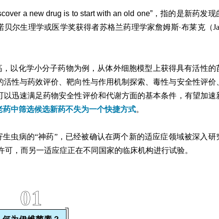
cover a new drug is to start with an old one”
，指的是新药发现
·
8年诺贝尔生理学或医学奖获得者苏格兰药理学家詹姆
斯
布
莱克（Ja
高，以化学小分子药物为例，从体外细胞模型上获得具有活性的
的活性与药效评价、靶向性与作用机制探索、毒性与安全性评价
可以迅速满足药物安全性评价和代谢方面的基本条件，有望加速
老药中筛选候选新药不失为一个快捷方式
。
寄生虫病的“神药”，已经被确认在两个新的适应症领域被深入研
验许可，而另一适应症正在不同国家的临床机构进行试验。
01