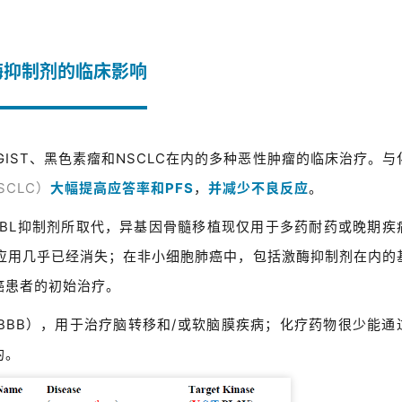
酶抑制剂的临床影响
IST、黑色素瘤和NSCLC在内的多种恶性肿瘤的临床治疗。与
SCLC）
大幅提高应答率和PFS
，
并减少不良反应
。
ABL抑制剂所取代，异基因骨髓移植现仅用于多药耐药或晚期疾
临床应用几乎已经消失；在非小细胞肺癌中，包括激酶抑制剂在内的
癌患者的初始治疗。
BBB），用于治疗脑转移和/或软脑膜疾病；化疗药物很少能通
的。