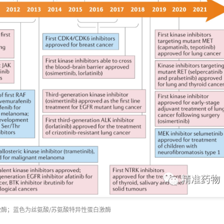
酶；蓝色为丝氨酸/苏氨酸特异性蛋白激酶