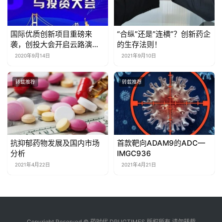
国际优质创新项目重磅来
“合纵”还是”连横”？创新药企
袭，创投大会开启云路演专
的生存法则！
场
2020年9月14日
2021年9月10日
转载推荐
转载推荐
抗抑郁药物发展及国内市场
首款靶向ADAM9的ADC—
分析
IMGC936
2021年4月22日
2021年4月21日
Copyright Reserved © 药时代 DRUGTIMES 版权所有 请勿转载