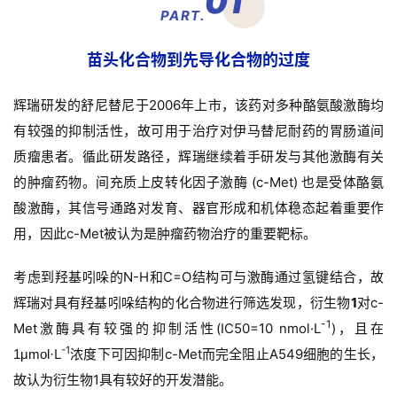
0
1
PART.
苗头化合物到先导化合物的过度
辉瑞研发的舒尼替尼于2006年上市，该药对多种酪氨酸激酶均
有较强的抑制活性，故可用于治疗对伊马替尼耐药的胃肠道间
质瘤患者。
循此研发路径，辉瑞继续着手研发与其他激酶有关
的肿瘤药物。
间充质上皮转化因子激酶 (c-Met) 也是受体酪氨
酸激酶，其信号通路对发育、器官形成和机体稳态起着重要作
用，因此c-Met被认为是肿瘤药物治疗的重要靶标。
考虑到羟基吲哚的N-H和C=O结构可与激酶通过氢键结合，故
辉瑞对具有羟基吲哚结构的化合物进行筛选发现，衍生物
1
对c-
-1
Met激酶具有较强的抑制活性(IC50=10 nmol·L
)，且在
-1
L
浓度下可因抑制c-Met而完全阻止A549细胞的生长，
1μmol·
故认为衍生物1具有较好的开发潜能。