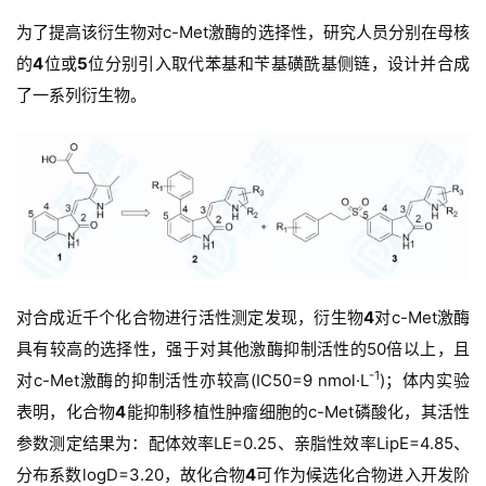
为了提高该衍生物对c-Met激酶的选择性，研究人员分别在母核
的
4
位或
5
位分别引入取代苯基和苄基磺酰基侧链，设计并合成
了一系列衍生物。
对合成近千个化合物进行活性测定发现，衍生物
4
对c-Met激酶
具有较高的选择性，强于对其他激酶抑制活性的50倍以上，且
-1
对c-Met激酶的抑制活性亦较高(IC50=9 nmol·L
)；
体内实验
表明，化合物
4
能抑制移植性肿瘤细胞的c-Met磷酸化，其活性
参数测定结果为：
配体效率LE=0.25、亲脂性效率LipE=4.85、
分布系数logD=3.20，故化合物
4
可作为候选化合物进入开发阶