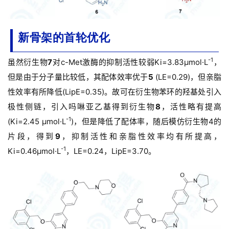
新骨架的首轮优化
-1
虽然衍生物
7
对c-Met激酶的抑制活性较弱Ki=3.83μmol·L
，
但是由于分子量比较低，其配体效率优于
5
(LE=0.29)，但亲脂
性效率有所降低(LipE=0.35)。
故可在衍生物苯环的羟基处引入
极性侧链，引入吗啉亚乙基得到衍生物
8
，活性略有提高
-1
(Ki=2.45 μmol·L
)，但是降低了配体率，随后模仿衍生物4的
片段，得到
9
，抑制活性和亲脂性效率均有所提高，
-1
Ki=0.46μmol·L
，LE=0.24，LipE=3.70。