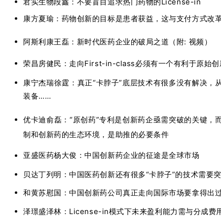
君实生物段鑫：不要盲目追求热门药物的License-in
康方夏瑜：药物创新的目标是患者获益，这与支付方式改
阿斯利康王磊：新时代医药企业的破局之道（附: 视频）
荣昌房健民：走向First-in-class必须有一个有利于原
康宁杰瑞徐霆：真正“卡脖子”底层技术有很多没有解决，
装备……
优卡迪俞磊：“原创药”专利是创新药企亟需突破的关键，
制和创新药的生态环境，是助推的必要条件
亚盛医药杨大俊：中国创新药企业的征途是全球市场
贝达丁列明：中国医药创新还有很多“卡脖子”的技术需要
和黄苏慰国：中国创新药公司真正走向国际市场要拿得出
泽璟盛泽林：License-in模式下未来盈利能力需与分成费