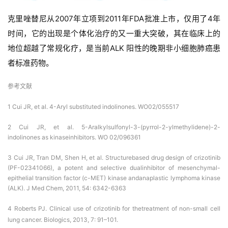
克里唑替尼从2007年立项到2011年FDA批准上市，仅用了4年
时间，它的出现是个体化治疗的又一重大突破，其在临床上的
地位超越了常规化疗，是当前ALK 阳性的晚期非小细胞肺癌患
者标准药物。
参考文献
1 Cui JR, et al. 4-Aryl substituted indolinones. WO02/055517
2 Cui JR, et al. 5-Aralkylsulfonyl-3-(pyrrol-2-ylmethylidene)-2-
indolinones as kinaseinhibitors. WO 02/096361
3 Cui JR, Tran DM, Shen H, et al. Structurebased drug design of crizotinib
(PF-02341066), a potent and selective dualinhibitor of mesenchymal-
epithelial transition factor (c-MET) kinase andanaplastic lymphoma kinase
(ALK). J Med Chem, 2011, 54: 6342-6363
4 Roberts PJ. Clinical use of crizotinib for thetreatment of non-small cell
lung cancer. Biologics, 2013, 7: 91–101.