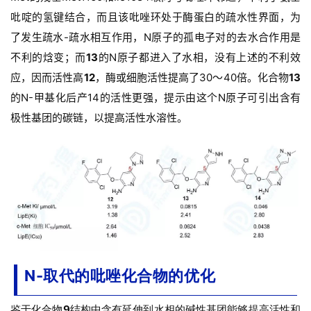
苑
吡啶的氢键结合，而且该吡唑环处于酶蛋白的疏水性界面，为
了发生疏水-疏水相互作用，N原子的孤电子对的去水合作用是
A
不利的焓变；
而
13
的N原子都进入了水相，没有上述的不利效
l
应，因而活性高
12
，酶或细胞活性提高了30～40倍。
化合物
13
l
E
的N-甲基化后产14的活性更强，提示由这个N原子可引出含有
n
极性基团的碳链，以提高活性水溶性。
g
l
i
s
h
联
系
我
N-取代的吡唑化合物的优化
们
鉴于化合物
9
结构中含有延伸到水相的碱性基团能够提高活性和