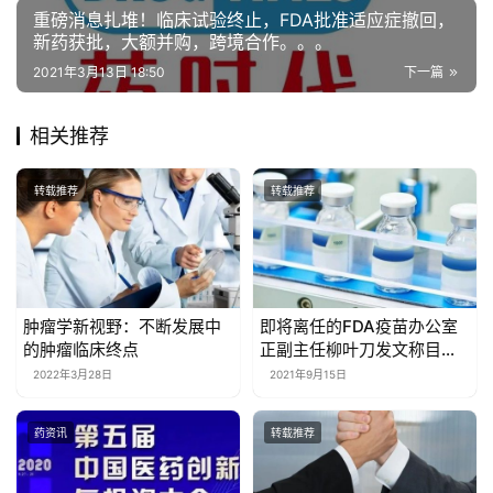
重磅消息扎堆！临床试验终止，FDA批准适应症撤回，
新药获批，大额并购，跨境合作。。。
2021年3月13日 18:50
下一篇
相关推荐
转载推荐
转载推荐
肿瘤学新视野：不断发展中
即将离任的FDA疫苗办公室
的肿瘤临床终点
正副主任柳叶刀发文称目前
数据不支持新冠疫苗加强接
2022年3月28日
2021年9月15日
种
药资讯
转载推荐