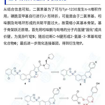
从结合信息可知，二氯苯基为了可与Tyr-1230发生π-π堆积作
用，磺酰亚甲基自行进行U-形转折，可能是由于二氯苯基、吲
哚酮及吡咯环形成的共轭平面过大，故需缩小其基本骨架。
基
于骨架跃迁原理，首先将吲哚酮与吡咯的分子内氢键“固化”成共
价键，为氮杂吖啶
5
；
随后切断C-N键形成2-氨基-3-苯基吡啶
化合物
6
；
最后进一步简化连接基团，得到衍生物
7
。