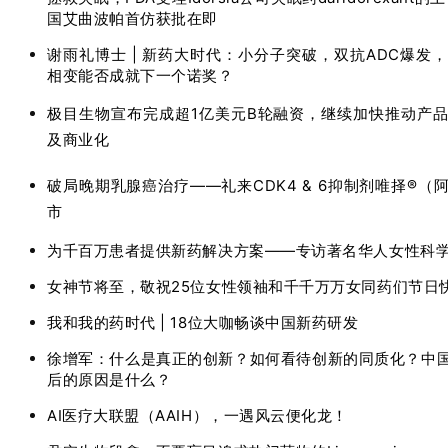
国艾曲波帕首仿获批在即
谢雨礼博士 | 新药大时代：小分子突破，双抗ADC爆发
相变能否成就下一个诺奖？
极目生物宣布完成超1亿美元B轮融资，继续加快推动产
及商业化
破局晚期乳腺癌治疗——礼来CDK4 & 6抑制剂唯择®
市
为千百万患者提供新药解决方案——专访著名华人女性科
女神节将至，敬祝25位女性领袖和千千万万女同药们节日
我和我的药时代 | 18位大咖畅谈中国新药研发
徐增军：什么是真正的创新？如何看待创新的同质化？中
后的原因是什么？
AI医疗大联盟（AAIH），一遇风云便化龙！