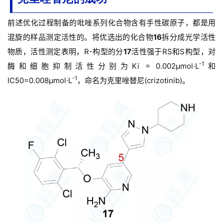
前述优化过程制备的吡唑系列化合物含有手性碳原子，都是用
混旋的样品测定活性的。
将优选出的化合物
16
拆分成光学活性
物质，活性测定表明，R-构型的分
17
活性强于RS和S构型，对
-1
酶和细胞抑制活性分别为Ki = 0.002μmol·L
和
-1
IC50=0.008μmol·L
，命名为克里唑替尼(crizotinib)。