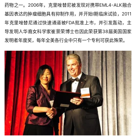
药物之一。2006年，克里唑替尼被发现对携带EML4-ALK融合
基因表达的肿瘤细胞具有抑制作用，并开始I期临床试验，2011
年克里唑替尼通过快速通道被FDA批准上市，并引发轰动，主
导发明人华裔女科学家崔景荣博士也因此荣获第38届美国国家
发明者年度奖，每年全美各行业中只有一个专利可获此殊荣。