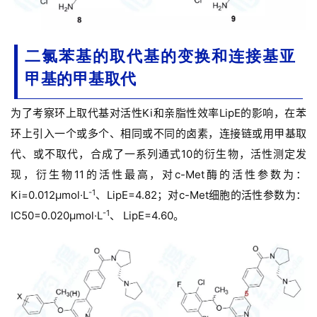
二氯苯基的取代基的变换和连接基亚
甲基的甲基取代
为了考察环上取代基对活性Ki和亲脂性效率LipE的影响，在苯
首
环上引入一个或多个、相同或不同的卤素，连接链或用甲基取
页
代、或不取代，合成了一系列通式10的衍生物，活性测定发
现，衍生物11的活性最高，对c-Met酶的活性参数为：
药
-1
Ki=0.012μmol·L
、LipE=4.82；
对c-Met细胞的活性参数为：
资
-1
IC50=0.020μmol·L
、 LipE=4.60。
讯
视
频
专
区