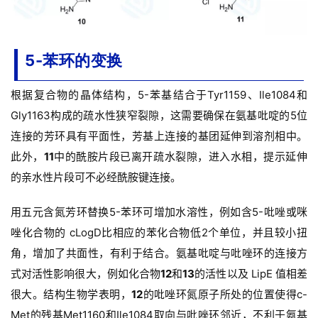
精
彩
5-苯环的变换
活
动
根据复合物的晶体结构，5-苯基结合于Tyr1159、Ile1084和
Gly1163构成的疏水性狭窄裂隙，这需要确保在氨基吡啶的5位
B
D
连接的芳环具有平面性，芳基上连接的基团延伸到溶剂相中。
投
此外，
11
中的酰胺片段已离开疏水裂隙，进入水相，提示延伸
融
的亲水性片段可不必经酰胺键连接。
资
平
用五元含氮芳环替换5-苯环可增加水溶性，例如含5-吡唑或咪
台
登录
注册
唑化合物的 cLogD比相应的苯化合物低2个单位，并且较小扭
角，增加了共面性，有利于结合。
氨基吡啶与吡唑环的连接方
药
式对活性影响很大，例如化合物
12
和
13
的活性以及 LipE 值相差
时
代
很大。
结构生物学表明，
12
的吡唑环氮原子所处的位置使得c-
学
Met的残基Met1160和Ile1084取向与吡唑环邻近，不利于氨基