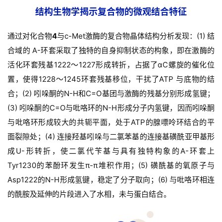
结构生物学揭示复合物的微观结合特征
通过对化合物
4
与c-Met激酶的复合物晶体结构分析发现：
(1) 结
合域的 A-环套采取了独特的自身抑制状态的构象，即在激酶的
活化环套残基1222～1227形成转折，占据了αC螺旋的催化位
置，使得1228～1245环套残基移位，干扰了ATP 与底物的结
合；
(2) 吲哚酮的N-H和C=O基团与激酶的残基分别形成氢键；
(3) 吲哚酮的C=O与吡咯环的N-H形成分子内氢键，因而吲哚酮
与吡咯环形成较大的共轭平面，处于ATP的腺嘌呤环结合的平
面裂隙处；
(4) 连接羟基吲哚与二氯苯基的连接基磺酰亚甲基形
成U-形转折，使二氯代苄基与具有独特构象的A-环套上
Tyr1230的苯酚环发生π-π堆积作用；
(5) 磺酰基的氧原子与
Asp1222的N-H形成氢键，稳定了分子取向；
(6) 与吡咯环相连
的酰胺及延伸的片段进入了水相，未与蛋白结合。