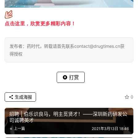
点击这里，欣赏更多精彩内容！
发布者：药时代，转载请首先联系contact@drugtimes.cn获
得授权
打赏
生成海报
0
招聘 | 伯乐识良马，明主觅贤才！——深圳新药研发公
司诚聘英才
上一篇
2021年3月13日 18:46