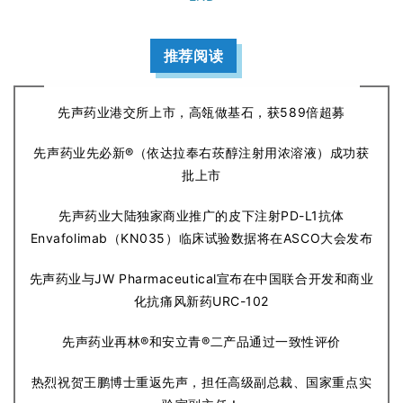
推荐阅读
先声药业港交所上市，高瓴做基石，获589倍超募
先声药业先必新®（依达拉奉右莰醇注射用浓溶液）成功获
批上市
先声药业大陆独家商业推广的皮下注射PD-L1抗体
Envafolimab（KN035）临床试验数据将在ASCO大会发布
先声药业与JW Pharmaceutical宣布在中国联合开发和商业
化抗痛风新药URC-102
先声药业再林®和安立青®二产品通过一致性评价
热烈祝贺王鹏博士重返先声，担任高级副总裁、国家重点实