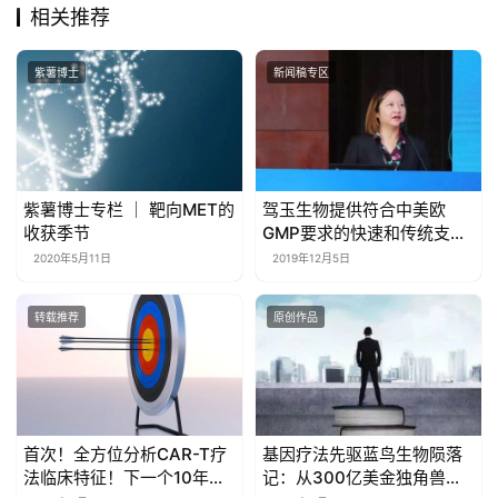
相关推荐
紫薯博士
新闻稿专区
紫薯博士专栏 ｜ 靶向MET的
驾玉生物提供符合中美欧
收获季节
GMP要求的快速和传统支原
体检测方案
2020年5月11日
2019年12月5日
转载推荐
原创作品
首次！全方位分析CAR-T疗
基因疗法先驱蓝鸟生物陨落
法临床特征！下一个10年，
记：从300亿美金独角兽到