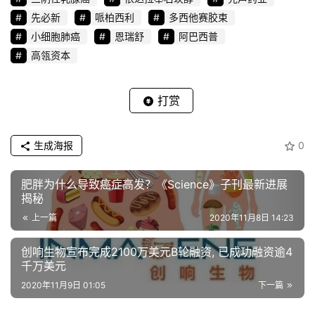
先必新
哌柏西利
多西他赛胶束
小细胞肺癌
恩瑞舒
阿巴西普
高瓴资本
打赏
生成海报
0
肥胖为什么导致癌症高发？《Science》子刊最新进展
揭秘
上一篇
2020年11月8日 14:23
创响生物宣布完成2100万美元B轮融资, 已成功融资逾4
千万美元
2020年11月9日 01:05
下一篇