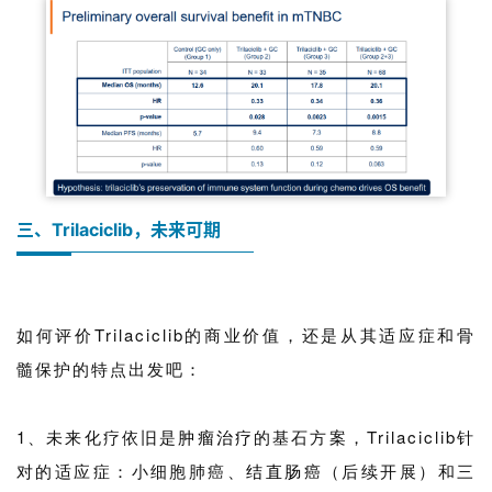
s
h
联
系
我
们
三、Trilaciclib，未来可期
如何评价Trilaciclib的商业价值，还是从其适应症和骨
髓保护的特点出发吧：
1、未来化疗依旧是
肿瘤治疗
的基石方案，Trilaciclib针
对的适应症：小细胞肺癌、
结直肠癌
（后续开展）和三