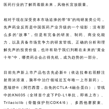
医药行业的了解而着眼未来，风物长宜放眼量。
相对于现在深受资本市场追捧的带“B”的纯
研发
类公司，
先声药业
反而是中国医药产业升级的一个缩影：没有那
么多的“故事”，但是有完备的研发、制药、商业化能
力，以及具备市场竞争力的研发管线。正确的分析和理
解先声的投资价值，也许有助于我们判断在未来的“黄金
十年”中，哪类药企会占得先机，成为趋势的一部分。
目前先声新上市产品包含
先必新
®（
依达拉奉右莰醇
注
射用浓溶液，脑
卒中
治疗领域近五年唯一上市新药）、
恩瑞舒
®（
阿巴西普
，自免的CTLA-4融合蛋白）；管线
中的
KN035
（全球首个皮下
PD
-L1单抗，即将上市）、
Trilaciclib
（骨髓保护剂
CDK4/6
）、
多西他赛胶束
、