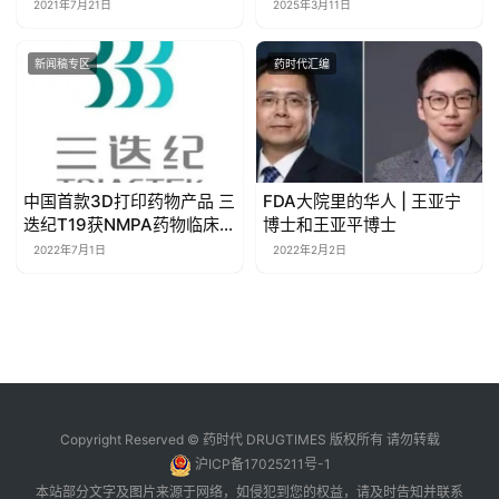
CAR-T疗法如何发展？
2900万"贱卖"背后的行业警
2021年7月21日
2025年3月11日
示
新闻稿专区
药时代汇编
中国首款3D打印药物产品 三
FDA大院里的华人 | 王亚宁
迭纪T19获NMPA药物临床试
博士和王亚平博士
验（IND）批准
2022年7月1日
2022年2月2日
Copyright Reserved © 药时代 DRUGTIMES 版权所有 请勿转载
沪ICP备17025211号-1
本站部分文字及图片来源于网络，如侵犯到您的权益，请及时告知并联系