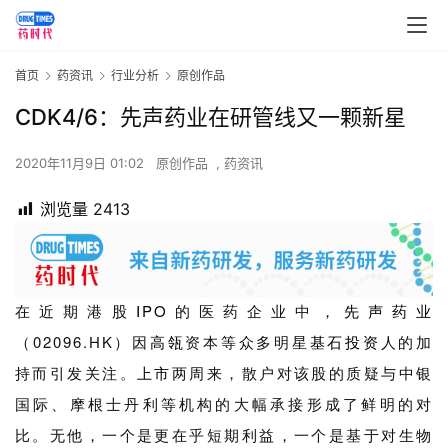
首页
药资讯
行业分析
原创作品
CDK4/6：先声药业在研管线又一颗新星
2020年11月9日 01:02
原创作品
,
药资讯
浏览量
2413
在近期港股
IPO
的医药企业中，
先声药业
（02096.HK）因
高瓴
资本等众多明星
基石
投资
人的加
持而引发关注。
上市
两周来，散户对该股的质疑与中银
国际、摩根士丹利等机构的大幅承接形成了鲜明的对
比。无他，一个是更在乎短期利益，一个是基于对生物