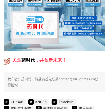
关注
药时代
，共创新未来
！
发布者：药时代，转载请首先联系contact@drugtimes.cn获
得授权
CDK4/6
KN035
Trilaciclib
三阴性乳腺癌
依达拉奉右莰醇
先声药业