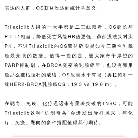
资
表达的人群，OS获益没达到统计学意义。
平
台
登录
注册
Trilaciclib入组的一大半都是二三线患者，OS延长与
药
PD-L1相当，降低死亡风险HR值更低，虽然没法头对头
时
PK，不过Trilaciclib的OS获益确实是如今三阴性乳腺
代
癌最亮眼的数据。值得一提的是，被大家寄予厚望的
学
PARP抑制剂
，在BRCA突变的乳腺癌里，也没有
卵巢
苑
癌
那么摧枯拉朽的成绩，OS改善水平有限（
奥拉帕利
一
A
线H
ER
2-BRCA乳腺癌OS：19.3 vs 19.6 m）。
l
l
在
靶向
、
免疫
、化疗迟迟未有显著突破的TNBC，可能
E
n
Trilaciclib这种“机制奇兵”会迸发出异样风采，与化
g
疗、免疫、靶向的多种搭配值得我们期待。
l
i