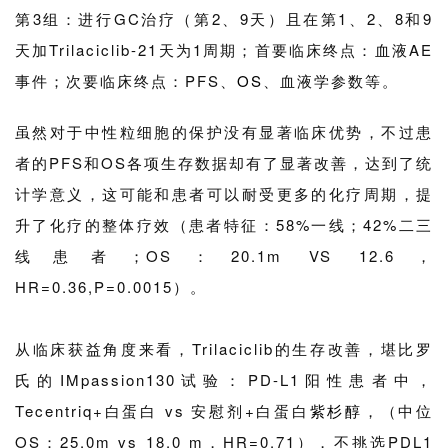
药
第3组：进行GC治疗（第2、9天）且在第1、2、8和9
资
天加Trilaciclib-21天为1周期；首要临床终点：血液AE
讯
事件；次要临床终点：PFS、
OS
、血液学参数等。
视
虽然对于中性粒细胞的保护没有显著临床优势，不过患
频
专
者的PFS和OS各项生存数据却有了显著改善，达到了统
区
计学意义，这可能和患者可以耐受更多的化疗周期，提
升了化疗的整体疗效（患者特征：58%一线；42%二三
精
线患者；OS：20.1m VS 12.6，
彩
活
HR=0.36,P=0.0015）。
动
从临床获益角度来看，Trilaciclib的生存改善，堪比
罗
B
氏
的IMpassion130试验：PD-L1阳性患者中，
D
Tecentriq+白蛋白 vs 安慰剂+白蛋白
紫杉醇
，（中位
投
融
OS：25.0m vs 18.0 m，HR=0.71），不挑选PDL1