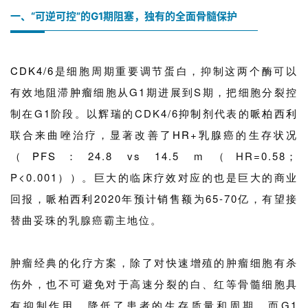
一、“可逆可控”的G1期阻塞，独有的全面骨髓保护
CDK4/6
是细胞周期重要调节蛋白，抑制这两个酶可以
有效地阻滞
肿瘤
细胞从G1期进展到S期，把细胞分裂控
制在G1阶段。以
辉瑞
的CDK4/6
抑制剂
代表的
哌柏西利
联合来曲唑治疗，显著改善了
HR
+
乳腺癌
的生存状况
（
PFS
：24.8 vs 14.5 m（HR=0.58；
P<0.001））。巨大的临床疗效对应的也是巨大的商业
回报，
哌柏西利
2020年预计
销售额
为65-70亿，有望接
替曲妥珠的乳腺癌霸主地位。
肿瘤经典的化疗方案，除了对快速增殖的肿瘤细胞有杀
伤外，也不可避免对于高速分裂的白、红等骨髓细胞具
有抑制作用，降低了患者的生存质量和周期。而G1