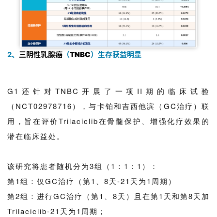
2、
三阴性乳腺癌
（
TNBC
）生存获益明显
G1还针对TNBC开展了一项II期的
临床试验
（NCT02978716），与卡铂和吉西他滨（
GC
治疗）联
用，旨在评价Trilaciclib在骨髓保护、增强化疗效果的
潜在临床益处。
该研究将患者随机分为3组（1：1：1）：
第1组：仅GC治疗（第1、8天-21天为1周期）
首
页
第2组：进行GC治疗（第1、8天）且在第1天和第8天加
Trilaciclib-21天为1周期；