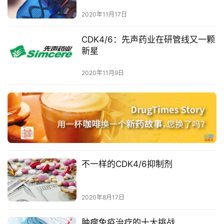
彩
2020年11月17日
活
动
CDK4/6：先声药业在研管线又一颗
新星
B
D
2020年11月9日
投
融
资
平
台
登录
注册
药
不一样的CDK4/6抑制剂
时
代
学
2020年8月17日
苑
肿瘤免疫治疗的十大挑战