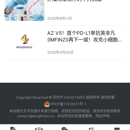
A
l
l
2020年8月11日
E
n
AZ V5！首个PD-L1单抗英非凡
g
(IMFINZI)再下一城！攻克小细胞肺
l
癌（SCLC）！
i
2020年3月30日
s
h
联
系
我
Copyright Reserved © 药时代 DRUGTIMES 版权所有 请勿转载
们
沪ICP备17025211号-1
本站部分文字及图片来源于网络，如侵犯到您的权益，请及时告知并联系
contact@drugtimes.cn
，本站将及时处理或撤换，特此声明。