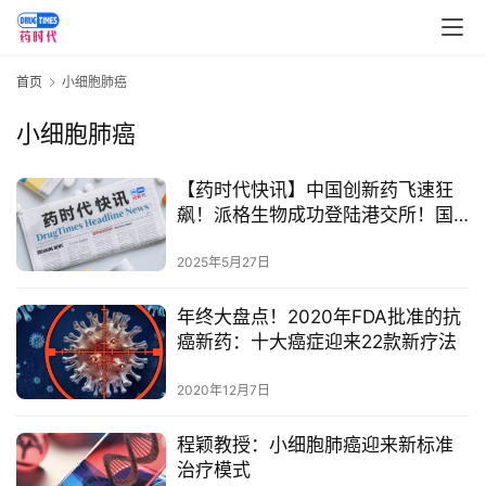
首页
小细胞肺癌
小细胞肺癌
首
页
【药时代快讯】中国创新药飞速狂
飙！派格生物成功登陆港交所！国
药
为医药与信立泰达成siRNA新药研发
资
合作；药物牧场与厦门特宝生物开
2025年5月27日
讯
展临床合作；先通医药提交港股
IPO，估值51.88亿元！（持续更新
年终大盘点​！2020年FDA批准的抗
视
中）
癌新药：十大癌症迎来22款新疗法
频
专
2020年12月7日
区
程颖教授：小细胞肺癌迎来新标准
精
治疗模式