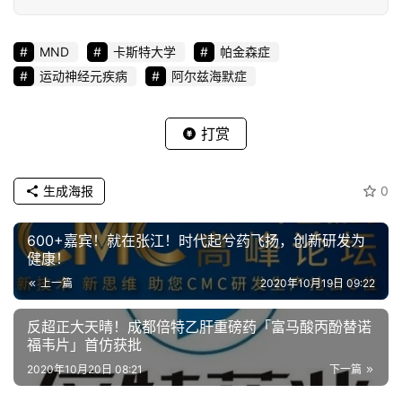
MND
卡斯特大学
帕金森症
运动神经元疾病
阿尔兹海默症
打赏
生成海报
0
600+嘉宾！就在张江！时代起兮药飞扬，创新研发为
健康！
上一篇
2020年10月19日 09:22
反超正大天晴！成都倍特乙肝重磅药「富马酸丙酚替诺
福韦片」首仿获批
2020年10月20日 08:21
下一篇