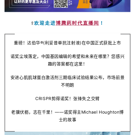
⬆️
欢迎走进
博腾药时代直播间
！
重磅！达伯华®(利妥昔单抗注射液)在中国正式获批上市
诺奖尘埃落定，中国基因编辑的希望和未来在哪里？您感兴
趣的答案都在这里！
安进心肌肌球蛋白激活剂三期临床试验结果公布，市场前景
不明朗
CRISPR剪得诺奖！张锋失之交臂
老骥伏枥，志在千里！——诺奖得主Michael Houghton博
士的故事