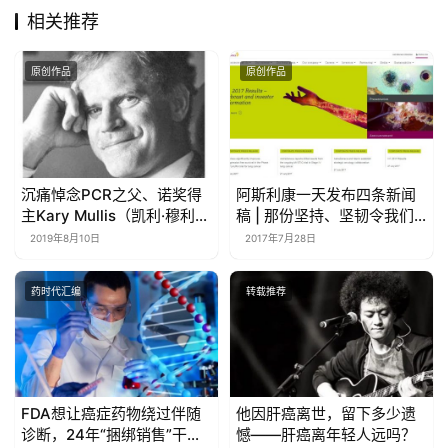
相关推荐
原创作品
原创作品
沉痛悼念PCR之父、诺奖得
阿斯利康一天发布四条新闻
主Kary Mullis（凯利·穆利
稿 | 那份坚持、坚韧令我们
斯）博士！
感动！
2019年8月10日
2017年7月28日
药时代汇编
转载推荐
FDA想让癌症药物绕过伴随
他因肝癌离世，留下多少遗
诊断，24年“捆绑销售”干不
憾——肝癌离年轻人远吗？