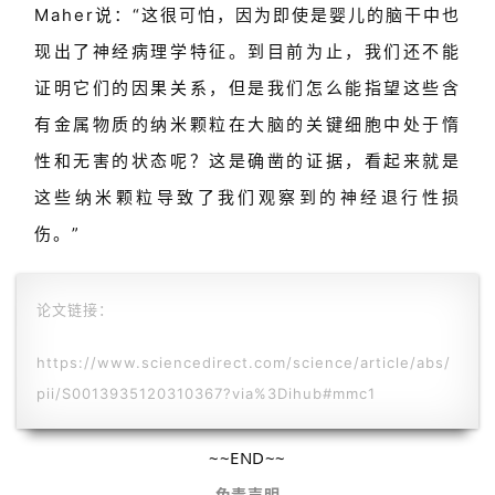
平
Maher说：“这很可怕，因为即使是婴儿的脑干中也
台
登录
注册
现出了神经病理学特征。到目前为止，我们还不能
证明它们的因果关系，但是我们怎么能指望这些含
药
时
有金属物质的纳米颗粒在大脑的关键细胞中处于惰
代
性和无害的状态呢？这是确凿的证据，看起来就是
学
这些纳米颗粒导致了我们观察到的神经退行性损
苑
伤。”
A
l
论文链接：
l
E
https://www.sciencedirect.com/science/article/abs/
n
g
pii/S0013935120310367?via%3Dihub#mmc1
l
i
~~END~~
s
免责声明