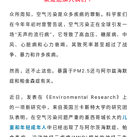
众所周知，空气污染是众多疾病的罪魁。科学家们
在今年年初时曾警告说，空气污染正在全球引发一
场“无声的流行病”，它导致了高血压、糖尿病、中
风、心脏病和心力衰竭，其致死率甚至超过了战
争、暴力和许多疾病。
然而，还不止这些。暴露于PM2.5还与
阿尔兹海默
症
和
帕金森症
有关。
近日，发表在
《Environmental Research》
上
的一项新研究中，来自英国兰
卡斯特大学
的研究团
队表明，在空气污染问题严重的墨西哥城长大的
儿
童和年轻成年人
中已经出现了与阿尔茨海默症、帕