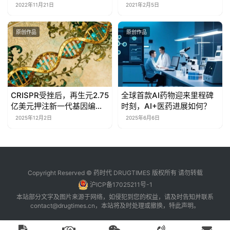
动了？
2022年11月21日
2021年2月5日
原创作品
原创作品
CRISPR受挫后，再生元2.75
全球首款AI药物迎来里程碑
亿美元押注新一代基因编辑
时刻，AI+医药进展如何？
技术
2025年12月2日
2025年6月6日
Copyright Reserved © 药时代 DRUGTIMES 版权所有 请勿转载
沪ICP备17025211号-1
本站部分文字及图片来源于网络，如侵犯到您的权益，请及时告知并联系
contact@drugtimes.cn
，本站将及时处理或撤换，特此声明。