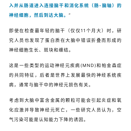
资
入并从肠道进入连接脑干和消化系统（肠-脑轴）的
讯
神经细胞，然后到达大脑。
”
视
即使在检查最年轻的脑干（仅仅11个月大）时，研
频
专
究人员也发现了蛋白质在大脑中错误折叠而形成的
区
神经细胞生长、斑块和缠结。
精
这是一些类型的运动神经元疾病(MND)和帕金森症
彩
活
的共同特征，后者是世界上发展最快的神经系统疾
动
病，通常与脑干中的神经元损伤有关。
B
考虑到大脑中富含金属的颗粒可能会引起炎症和氧
D
化应激并导致神经元死亡，一些研究人员认为，空
投
融
气污染可能是认知能力下降的诱因。
资