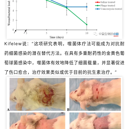
药
资
讯
视
Kifelew说：“这项研究表明，噬菌体疗法可能成为对抗耐
频
药细菌感染的潜在替代方法。在具有多重
耐药性
的金黄色葡
专
区
萄球菌感染中，噬菌体有效地降低了细菌载量，并显著促进
了伤口愈合，治疗效果类似或优于目前的抗生素治疗。”
精
彩
活
动
B
D
投