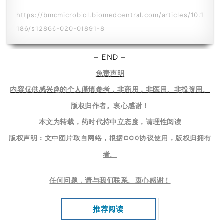
i
https://bmcmicrobiol.biomedcentral.com/articles/10.1
s
186/s12866-020-01891-8
h
– END –
联
系
免责声明
我
内容仅供感兴趣的个人谨慎参考，非商用，非医用、非投资用。
们
版权归作者。衷心感谢！
本文为转载，药时代持中立态度，请理性阅读
版权声明：文中图片取自网络，根据CC0协议使用，版权归拥有
者。
任何问题，请与我们联系。衷心感谢
！
推荐阅读