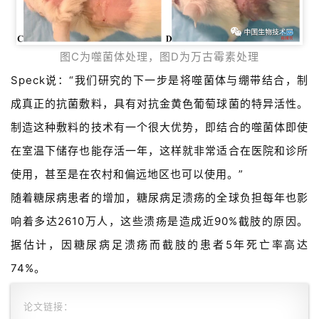
融
资
平
图C为噬菌体处理，图D为万古霉素处理
台
登录
注册
Speck说：“我们研究的下一步是将噬菌体与绷带结合，制
成真正的抗菌敷料，具有对抗金黄色葡萄球菌的特异活性。
药
时
制造这种敷料的技术有一个很大优势，即结合的噬菌体即使
代
在室温下储存也能存活一年，这样就非常适合在医院和诊所
学
使用，甚至是在农村和偏远地区也可以使用。”
苑
随着糖尿病患者的增加，糖尿病足溃疡的全球负担每年也影
A
响着多达2610万人，这些溃疡是造成近90%截肢的原因。
l
据估计，因糖尿病足溃疡而截肢的患者5年死亡率高达
l
E
74%。
n
g
论文链接：
l