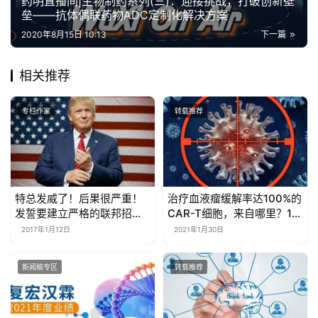
药明直播间|生物制药系列(三)：迎接挑战，打破创新壁
垒——抗体偶联药物ADC定制化解决方案
2020年8月15日 10:13
下一篇
相关推荐
专栏作家
转载推荐
特总发威了！后果很严重！
治疗血液瘤缓解率达100%的
发誓要建立严格的联邦招标
CAR-T细胞，来自哪里？10
流程 猛砍药价几十亿！
个问题告诉你答案
2017年1月12日
2021年1月30日
新闻稿专区
转载推荐