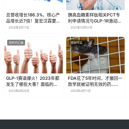
总营收增长186.3%，核心产
胰高血糖素样肽相关PCT专
品增长近7倍！复宏汉霖要从
利申请情况与GLP-1R激动剂
biotech走向biopharma
的市场分析
2022年3月17日
2021年10月27日
药时代汇编
原创作品
GLP-1赛道爆火！2023年都
FDA花了5年时间，才撤回一
发生了哪些大事？面临的挑
款早就被证明无效的药……
战有哪些？
2023年6月25日
2023年4月11日