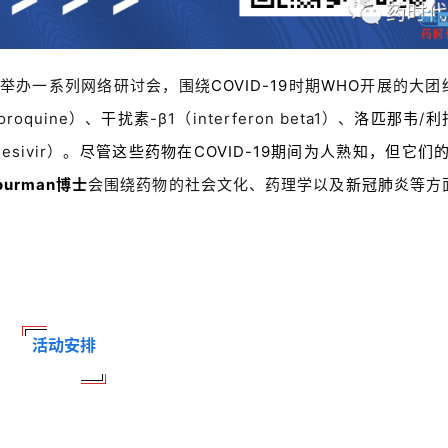
举办一系列网络研讨会，围绕
COVID-19
时期
WHO
开展的大团
loroquine）、
干扰素
-β1（interferon beta1）、
洛匹那韦
/
利
esivir）。
尽管这些药物在
COVID-19
期间为人熟知，但它们的
Fourman博士
会围绕药物的社会文化、药理学以及
新冠肺炎
等方
活动安排