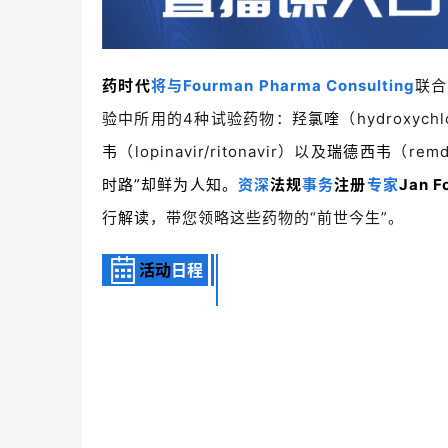
药时代
将与Fourman Pharma Consulting
联合
验中所用的4种试验药物：羟
氯喹
（hydroxych
韦
（lopinavir/ritonavir）以及
瑞德西韦
（remd
时路”却鲜为人知。
资深
法规
事务
注册
专家
Jan 
行
解读
，带您领略这些药物的“前世今生”。
活动
日程