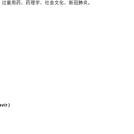
、过量用药、药理学、社会文化、新冠
肺炎
。
avir）