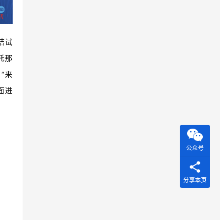
结试
托那
“来
面进
公众号
分享本页