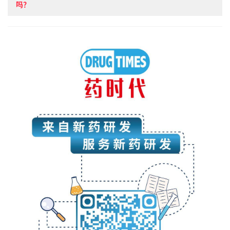
吗？
★ Fiona Yu专栏 | 从不合并的礼来(Lilly)，单靠自己究竟能走
多远？
➤
Fiona Yu专栏 | 化工老大到药企龙头，从诺华
（Novartis）的转型经验你学到啥？
★Fiona Yu专栏 | 武田（Takeda）模式能否帮助亚洲药企杀入
国际?
★ Fiona Yu专栏 | 百年药企强生（JNJ），能否再走百年？
➤
Fiona Yu专栏 | 生物链上的江湖,新基（Celgene）是猎人还
是猎物?
★ Fiona Yu专栏 | 走下神坛后，吉利德（Gilead）有何妙计翻
身？
★穿越历史，聆听“百龄哥”勃林格殷格翰的故事
➤
注意！
FDA