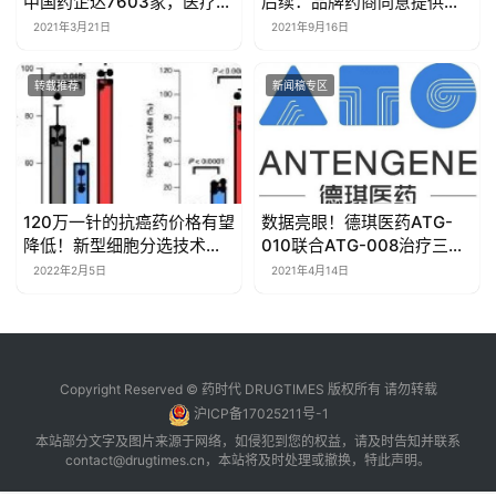
中国药企达7603家，医疗器
后续：品牌药商同意提供要
★里程碑！
Vertex任命首位女总裁兼CEO
械生产企业达2.5万多家，化
求数量的药品，仿制药商撤
2021年3月21日
2021年9月16日
妆品生产企业达5349家
诉
★科创板咨询委委员、肿瘤专家李进：
谁能成为中国的“华为制
转载推荐
新闻稿专区
药”？
★ 专访 | 前FDA检查官Peter Baker先生的中国情结
120万一针的抗癌药价格有望
​数据亮眼！德琪医药ATG-
降低！新型细胞分选技术助
010联合ATG-008治疗三重
力过继性免疫治疗
打击DLBCL的协同效果显著
2022年2月5日
2021年4月14日
Copyright Reserved © 药时代 DRUGTIMES 版权所有 请勿转载
沪ICP备17025211号-1
本站部分文字及图片来源于网络，如侵犯到您的权益，请及时告知并联系
contact@drugtimes.cn
，本站将及时处理或撤换，特此声明。