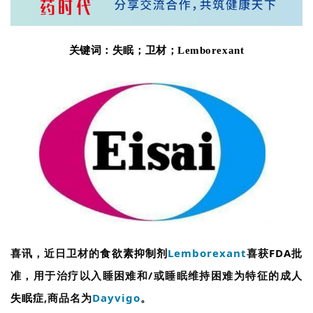
关键词：
失眠；
卫材
；
Lemborexant
喜讯，近日卫材的
食欲素抑制剂
Lemborexant
喜获
FDA
批
准，用于治疗以入睡困难和/或睡眠维持困难为特征的成人
失眠症
,商品名为
Dayvigo
。