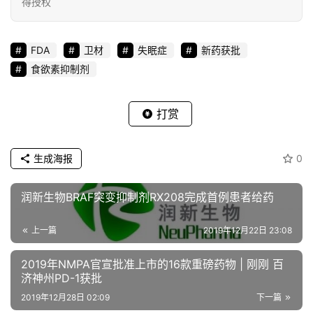
得授权
额可达8.36亿美元
FDA
卫材
失眠症
新药获批
★ 里程碑！
FDA加速批准百济神州BTK抑制剂泽布替尼
食欲素抑制剂
★新药研发不易！
立项前请听听这四首歌曲！
打赏
★勃林格殷格翰广撒“英雄帖” 首个生物医药“创新大赛”正式启
动
生成海报
0
★ 恒瑞BD发力！
引进两款德国重磅产品 | 全球“药王”的中国首
润新生物BRAF突变抑制剂RX208完成首例患者给药
仿药获批
★跨国药企大动作！
阿斯利康将募集10亿美元投资中国初创企
上一篇
2019年12月22日 23:08
业重磅！
2019年NMPA官宣批准上市的16款重磅药物 | 刚刚 百
济神州PD-1获批
★重磅！
Nature发表PD-1/PD-L1的最新趋势。君实、信达、
2019年12月28日 02:09
下一篇
恒瑞开发的中国PD-1被点赞！