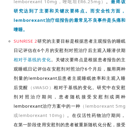
lemborexant 10mg，唑吡坦ER6.25mg）
。
最终该
研究达到了主要和关键次要终点。
而安全性方面，
lemborexant治疗组报告的最常见不良事件是头痛和
嗜睡
。
首
SUNRISE 2
研究的主要目标是根据患者主观报告的睡眠
页
日记评估在6个月的安慰剂对照治疗后主观入睡潜伏期
相对于基线的变化
。关键次要终点是根据患者报告的主
药
资
观睡眠日记评估在安慰剂对照治疗6个月后，服用两种
讯
剂量的lemborexant后患者主观睡眠效率和主观入睡
后觉醒
（sWASO）
相对于基线的变化。研究中在安慰
视
剂对照治疗期间，患者随机接受安慰剂或两种
频
专
lemborexant治疗方案中的一种
（lemborexant 5mg
区
或lemborexant 10mg）
。在仅活性药物治疗期间，
在第一阶段使用安慰剂的患者被重新随机化分配，接受
精