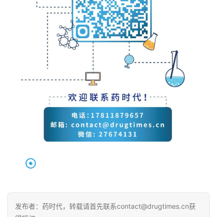
提前批准新药上市，或成常态
★FDA的执行力
★创新无边界，百年德国药企开创First-in-
class大赛，助力中国创新！
★百济神州泽布替尼美国上市销售
➤
双图记：
百健/卫材的
Aducanumab和绿谷的GV-971
★美加澳同步获批！
三款BTK抑制剂争夺CLL高地，谁将独占
鳌头？
★ 徐亦迅博士 | “诺光灯”下的科学史掠影（上）
★ Nature重磅发现！
染色体外DNA，导致癌症恶变的罪魁！
★重大战略调整！
诺华(中国)生物医学研究中心（CNIBR）将
转型为早期临床开发全球卓越中心
★ FDA批准新药上市，连声
招呼都不打！
～
发布者：药时代，转载请首先联系contact@drugtimes.cn获
★ 百济神州公布泽布替尼在美定价 30天12,935美元 全球销售