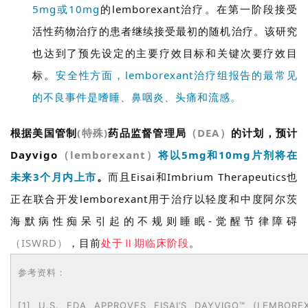
5mg或10mg
的lemborexant治疗。在第一阶段接受
彩
活
活性药物治疗的患者继续接受最初的随机治疗。该研究
动
也达到了预先设定的主要疗效目标和关键次要疗效目
标。
安全性方面，lemborexant治疗组报告的最常见
B
的不良事件是嗜睡、鼻咽炎、头痛和流感。
D
投
融
根据美国管制
(特殊)
药品监督管理局
（DEA）
的计划，预计
资
Dayvigo
（lemborexant）
将以5mg和10mg片剂将在
平
未来3个月内上市
。
而且Eisai和Imbrium Therapeutics也
台
登录
注册
正在联合开发lemborexant用于治疗以轻度和中度阿尔茨
药
海默病性痴呆引起的不规则睡眠-觉醒节律障碍
时
（ISWRD）
，目前
处于Ⅱ期临床阶段
。
代
学
参考资料：
苑
[1] U.S. FDA APPROVES EISAI’S DAYVIGO™ (LEMBOR