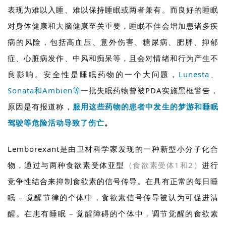
表现为难以入睡、难以保持睡眠或两者兼有。而良好的睡眠
对身体健康和大脑健康至关重要，睡眠不佳会增加患诸多疾
病的风险，包括高血压、意外伤害、糖尿病、肥胖、抑郁
症、心脏病发作、中风和痴呆等，且会对情绪和行为产生不
良影响。安全性是睡眠药物的一个大问题，
Lunesta、
Sonata和Ambien等
一批失眠药物曾被PDA实施黑框警告，
原因是有报道称，
服用这些药物的患者中发生的梦游和睡眠
驾驶等危险活动导致了伤亡
。
Lemborexant是由卫材科学家发现的一种新型小分子化合
物，通过与两种食欲素受体亚型
（食欲素受体1和2）
进行
竞争性结合来抑制食欲素的信号传导。在具有正常的每日睡
眠 – 觉醒节律的个体中，食欲素信号传导被认为可促进清
醒。在患有睡眠 – 觉醒障碍的个体中，调节觉醒的食欲素