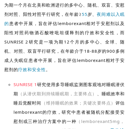
为期一个月在北美和欧洲进行的多中心、随机、双盲、安慰
剂对照、阳性对照平行研究，在年龄≥
55
岁、
夜间难以入眠
的
患者中开展，旨在评估lemborexant相对于安慰剂以及
阳性对照药物酒石酸唑吡坦缓释剂的疗效和安全性，而
SUNRISE 2研究是一项为期12个月的多中心、全球、随
机、对照、双盲平行研究，在年龄介于18-88岁的900多例
成人失眠症患者中开展，旨在评估lemborexant相对于安
慰剂的
疗效和安全性
。
SUNRISE 1
研究使用多导睡眠监测图客观地对睡眠潜伏
期
（从潜伏期到持续睡眠期，主要终点）
、睡眠效率和
睡后觉醒时间
（维持睡眠的效果；关键次要终点）
评估
lemborexant的疗效，研究中患者被随机分配接受安
慰剂或三种治疗方案中的一种
（lemborexant5mg，