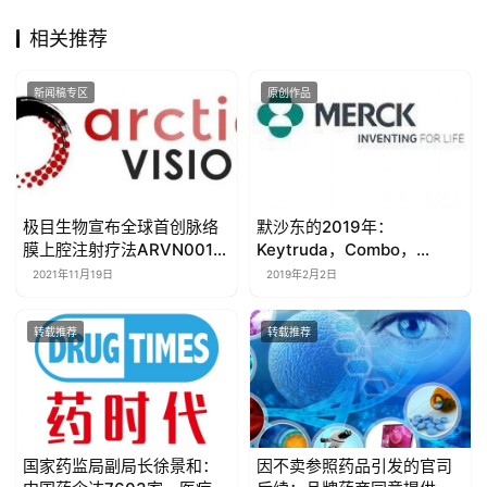
相关推荐
★中国正在改变临床开发的格局，这将如何影响外国企业的全
球开发战略
新闻稿专区
原创作品
★ 股票大涨248%！
热烈祝贺陈列平教授！祝贺NextCure！
SIGLEC15有望媲美PD-1、PD-L1！
★主攻阿尔兹海默病，这家雄心勃勃的美国小公司能否成为下
极目生物宣布全球首创脉络
默沙东的2019年：
一匹黑马？
膜上腔注射疗法ARVN001国
Keytruda，Combo，
内葡萄膜炎性黄斑水肿治疗
Vaccine，BD，BD，BD！
2021年11月19日
2019年2月2日
III期临床研究完成首例患者
★FDA新局长上任后要烧的三把火
给药
转载推荐
转载推荐
★阿尔兹海默病领域里程碑！
GV-971刚刚获批
★亚盛的故事 | 写在亚盛医药香港上市之际
★辉瑞普强与仿制药巨头Mylan合并（24页PPT）
国家药监局副局长徐景和：
因不卖参照药品引发的官司