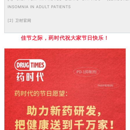
A
INSOMNIA IN ADULT PATIENTS
l
l
[2] 卫材官网
E
n
佳节之际，药时代祝大家节日快乐！
g
l
i
s
h
联
系
我
们