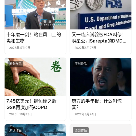
十年磨一剑！站在风口上的
又一临床试验被FDA叫停！
惠和生物
明星公司Sarepta的DMD新
疗法开发遭遇挫折
2025年1月10日
2022年6月27日
原创作品
原创作品
7.45亿美元！继恒瑞之后
康方的半年报：什么叫惊
GSK再度加码COPD
喜？
2025年10月28日
2022年8月24日
原创作品
原创作品