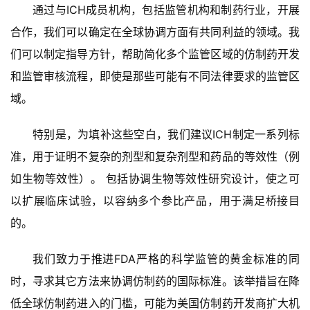
药
通过与ICH成员机构，包括监管机构和制药行业，开展
时
合作，我们可以确定在全球协调方面有共同利益的领域。我
代
学
们可以制定指导方针，帮助简化多个监管区域的仿制药开发
苑
和监管审核流程，即使是那些可能有不同法律要求的监管区
域。
A
l
特别是，为填补这些空白，我们建议ICH制定一系列标
l
E
准，用于证明不复杂的剂型和复杂剂型和药品的等效性（例
n
如生物等效性）。 包括协调生物等效性研究设计，使之可
g
以扩展临床试验，以容纳多个参比产品，用于满足桥接目
l
i
的。
s
h
我们致力于推进FDA严格的科学监管的黄金标准的同
时，寻求其它方法来协调仿制药的国际标准。该举措旨在降
联
低全球仿制药进入的门槛，可能为美国仿制药开发商扩大机
系