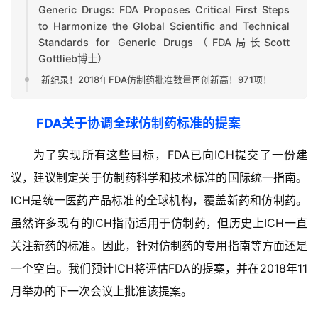
Generic Drugs: FDA Proposes Critical First Steps
频
to Harmonize the Global Scientific and Technical
专
Standards for Generic Drugs（FDA局长Scott
区
Gottlieb博士）
新纪录！2018年FDA仿制药批准数量再创新高！971项！
精
彩
活
FDA关于协调全球仿制药标准的提案
动
为了实现所有这些目标，FDA已向ICH提交了一份建
议，建议制定关于仿制药科学和技术标准的国际统一指南。
B
D
ICH是统一医药产品标准的全球机构，覆盖新药和仿制药。
投
虽然许多现有的ICH指南适用于仿制药，但历史上ICH一直
融
关注新药的标准。因此，针对仿制药的专用指南等方面还是
资
平
一个空白。我们预计ICH将评估FDA的提案，并在2018年11
台
登录
注册
月举办的下一次会议上批准该提案。