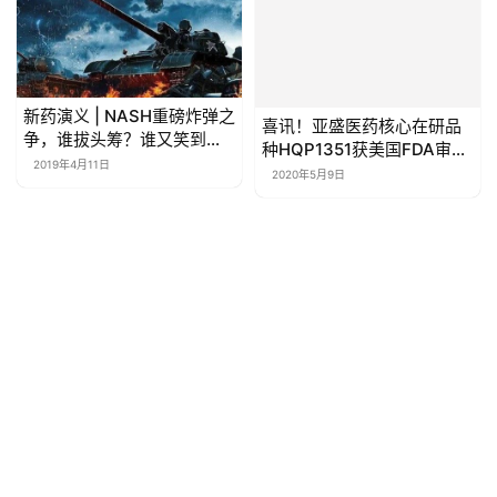
新药演义 | NASH重磅炸弹之
喜讯！亚盛医药核心在研品
争，谁拔头筹？谁又笑到最
种HQP1351获美国FDA审评
后？
快速通道资格，再迎里程碑
2019年4月11日
2020年5月9日