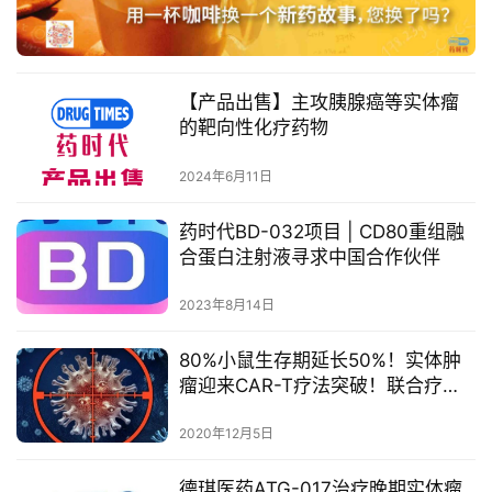
彩
活
动
【产品出售】主攻胰腺癌等实体瘤
B
的靶向性化疗药物
D
投
2024年6月11日
融
资
药时代BD-032项目 | CD80重组融
平
合蛋白注射液寻求中国合作伙伴
台
登录
注册
2023年8月14日
药
80%小鼠生存期延长50%！实体肿
时
瘤迎来CAR-T疗法突破！联合疗法
代
显著增强治疗效果
学
2020年12月5日
苑
德琪医药ATG-017治疗晚期实体瘤