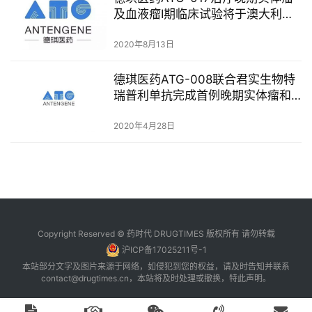
A
及血液瘤I期临床试验将于澳大利亚
l
启动
l
2020年8月13日
E
n
德琪医药ATG-008联合君实生物特
g
瑞普利单抗完成首例晚期实体瘤和
l
肝细胞癌患者给药
i
2020年4月28日
s
h
联
系
我
Copyright Reserved © 药时代 DRUGTIMES 版权所有 请勿转载
们
沪ICP备17025211号-1
本站部分文字及图片来源于网络，如侵犯到您的权益，请及时告知并联系
contact@drugtimes.cn
，本站将及时处理或撤换，特此声明。