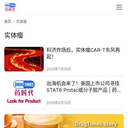
首页
实体瘤
实体瘤
首
页
科济炸场后，实体瘤CAR-T东风再
起！
药
资
2025年7月25日
讯
出海机会来了！美国上市公司寻找
视
STAT6 Protac或分子胶产品 | 药时
频
代BD项目
专
2025年2月12日
区
精