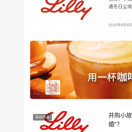
通冬日尘埃落
元/股，共
2020年6月5日
并购小故
原创作品
婚”？