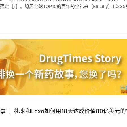
定［1］。稳居全球TOP10的百年药企礼来（Eli Lilly）以235
计约80亿…
事 ｜ 礼来和Loxo如何用18天达成价值80亿美元的