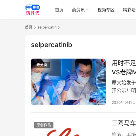
首页
药资讯
视频专区
精彩活
首页
selpercatinib
selpercatinib
用时不足
未分类
VS老牌
原文始发于
评公示！明
维码，现在
2020年9月1日
三驾马车
原创作品
笔落，手抬