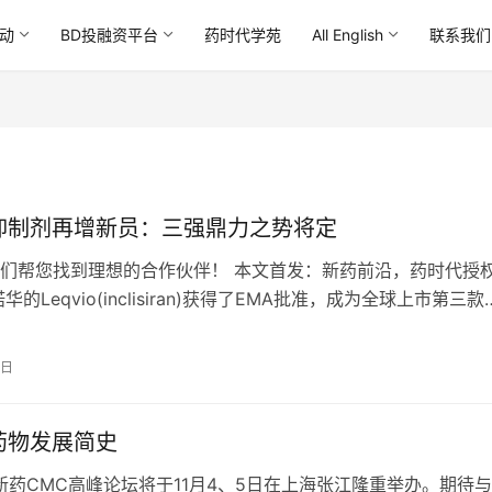
动
BD投融资平台
药时代学苑
All English
联系我们
9抑制剂再增新员：三强鼎力之势将定
们帮您找到理想的合作伙伴！ 本文首发：新药前沿，药时代授
华的Leqvio(inclisiran)获得了EMA批准，成为全球上市第三款
抑制剂。尽管…
7日
9药物发展简史
国新药CMC高峰论坛将于11月4、5日在上海张江隆重举办。期待