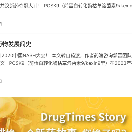
共议新药夺冠大计！ PCSK9（前蛋白转化酶枯草溶菌素9/kexin
03年被发现，…
日
9药物发展简史
参加2020中国NASH大会！ 本文转自药渡，作者药渡咨询郭雷团
 PCSK9（前蛋白转化酶枯草溶菌素9/kexin9型）在2003年
研究证…
日